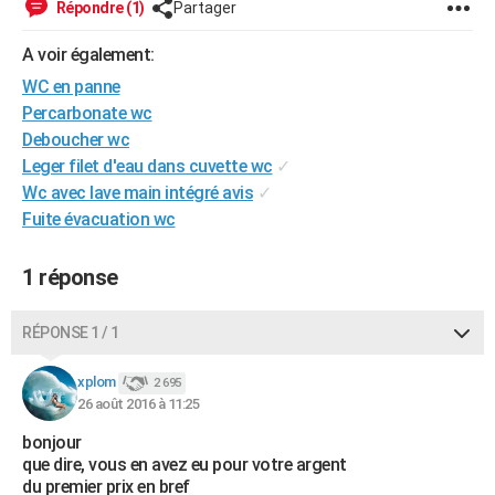
Répondre (1)
Partager
City break
Voyage de noces
Climat
Destinations
Voyage nature
Forum
+
PHOTO
A voir également:
GUIDES D'ACHAT
WC en panne
Percarbonate wc
BONS PLANS
Deboucher wc
CARTE DE VOEUX
Leger filet d'eau dans cuvette wc
✓
Wc avec lave main intégré avis
✓
Carte Bonne année
Carte Pâques
Carte de Noël
Carte Saint-Valentin
Carte d'anniversaire
DICTIONNAIRE
Fuite évacuation wc
Biographies
Expressions
Dictionnaire
Citations
Proverbes
PROGRAMME TV
1 réponse
COPAINS D'AVANT
RÉPONSE 1 / 1
Se connecter
Collèges
Universités
Service militaire
S'inscrire
Lycées
Primaires
Entreprises
Avis de recherche
AVIS DE DÉCÈS
xplom
2 695
FORUM
26 août 2016 à 11:25
Lifestyle
Sport
Television
Cinema
Bricolage
Culture
Auto
Voyage
bonjour
que dire, vous en avez eu pour votre argent
du premier prix en bref