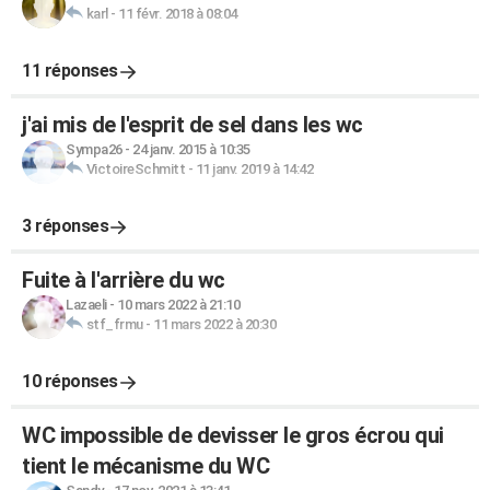
karl
-
11 févr. 2018 à 08:04
11 réponses
j'ai mis de l'esprit de sel dans les wc
Sympa26
-
24 janv. 2015 à 10:35
VictoireSchmitt
-
11 janv. 2019 à 14:42
3 réponses
Fuite à l'arrière du wc
Lazaeli
-
10 mars 2022 à 21:10
stf_frmu
-
11 mars 2022 à 20:30
10 réponses
WC impossible de devisser le gros écrou qui
tient le mécanisme du WC