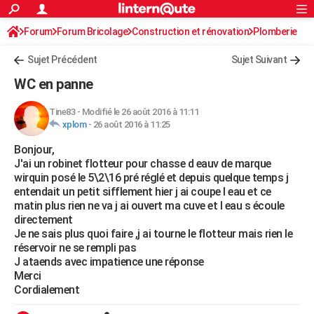
ACTUALITÉS
Forum
Forum Bricolage
Connexion
Construction et rénovation
S'inscrire
Plomberie
Rechercher
Société
Education
Villes
Politique
Faits Divers
Monde
+
SPORT
Sujet Précédent
Sujet Suivant
Football
Cyclisme
Forum
Coupe du monde 2026
Tennis
Rugby
CULTURE
WC en panne
TNT
Cinéma
Musique
Programme TV
Streaming
Sorties cinéma
+
FINANCE
Tine83
-
Modifié le 26 août 2016 à 11:11
xplom
-
26 août 2016 à 11:25
Impôts
Immobilier
Banque
Crédit
Retraite
Epargne
Risques naturels par ville
Assurance
AUTO
Bonjour,
Réserver un essai
Berlines
Forum auto
Essais
Citadines
SUV
+
HIGH-TECH
J'ai un robinet flotteur pour chasse d eauv de marque
wirquin posé le 5\2\16 pré réglé et depuis quelque temps j
Meilleur smartphone
Ordinateurs
Guide high-tech
Mobiles
Internet
Jeux vidéo
+
BRICOLAGE
entendait un petit sifflement hier j ai coupe l eau et ce
matin plus rien ne va j ai ouvert ma cuve et l eau s écoule
Aménagement intérieur
Cuisine
Jardinage
+
Forum
Extérieur
Salle de bains
Rangement
WEEK-END
directement
Je ne sais plus quoi faire ,j ai tourne le flotteur mais rien le
Escapades
Expositions
Week-end nature
Guides de France
Patrimoine
Musées
+
LIFESTYLE
réservoir ne se rempli pas
J ataends avec impatience une réponse
Bien-être
Mode
+
Art de vivre
Loisirs
Modes de vie
SANTE
Merci
Cordialement
Guide de la santé
Médicaments
+
Alimentation
Maladies
Sommeil
VOYAGE