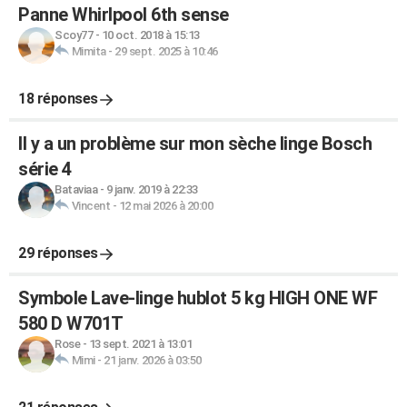
Panne Whirlpool 6th sense
Scoy77
-
10 oct. 2018 à 15:13
Mimita
-
29 sept. 2025 à 10:46
18 réponses
Il y a un problème sur mon sèche linge Bosch
série 4
Bataviaa
-
9 janv. 2019 à 22:33
Vincent
-
12 mai 2026 à 20:00
29 réponses
Symbole Lave-linge hublot 5 kg HIGH ONE WF
580 D W701T
Rose
-
13 sept. 2021 à 13:01
Mimi
-
21 janv. 2026 à 03:50