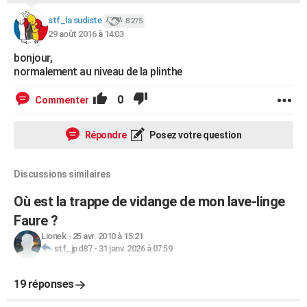
stf_la sudiste
8 275
29 août 2016 à 14:03
bonjour,
normalement au niveau de la plinthe
0
Commenter
Répondre
Posez votre question
Discussions similaires
Où est la trappe de vidange de mon lave-linge
Faure ?
Lionek
-
25 avr. 2010 à 15:21
stf_jpd87
-
31 janv. 2026 à 07:59
19 réponses