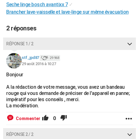
Seche linge bosch avantixx 7
✓
City break
Voyage de noces
Climat
Destinations
Voyage nature
Forum
+
PHOTO
Brancher lave-vaisselle et lave-linge sur même évacuation
GUIDES D'ACHAT
2 réponses
BONS PLANS
RÉPONSE 1 / 2
CARTE DE VOEUX
Carte Bonne année
Carte Pâques
Carte de Noël
Carte Saint-Valentin
Carte d'anniversaire
DICTIONNAIRE
stf_jpd87
29 968
29 août 2016 à 10:27
Biographies
Expressions
Dictionnaire
Citations
Proverbes
PROGRAMME TV
Bonjour
COPAINS D'AVANT
A la rédaction de votre message, vous avez un bandeau
rouge qui vous demande de préciser de l'appareil en panne;
Se connecter
Collèges
Universités
Service militaire
S'inscrire
Lycées
Primaires
Entreprises
Avis de recherche
AVIS DE DÉCÈS
impératif pour les conseils , merci.
La modération.
FORUM
0
Commenter
Lifestyle
Sport
Television
Cinema
Bricolage
Culture
Auto
Voyage
RÉPONSE 2 / 2