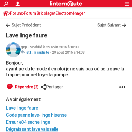
ACTUALITÉS
Forum
Forum Bricolage
Connexion
Electroménager
S'inscrire
Rechercher
Société
Education
Villes
Politique
Faits Divers
Monde
+
SPORT
Sujet Précédent
Sujet Suivant
Football
Cyclisme
Forum
Coupe du monde 2026
Tennis
Rugby
CULTURE
Lave linge faure
TNT
Cinéma
Musique
Programme TV
Streaming
Sorties cinéma
+
FINANCE
gigi
-
Modifié le 29 août 2016 à 10:03
stf_la sudiste
-
29 août 2016 à 14:03
Impôts
Immobilier
Banque
Crédit
Retraite
Epargne
Risques naturels par ville
Assurance
AUTO
Bonjour,
Réserver un essai
Berlines
Forum auto
Essais
Citadines
SUV
+
HIGH-TECH
ayant perdu le mode d'emploi je ne sais pas où se trouve la
trappe pour nettoyer la pompe
Meilleur smartphone
Ordinateurs
Guide high-tech
Mobiles
Internet
Jeux vidéo
+
BRICOLAGE
Répondre (2)
Partager
Aménagement intérieur
Cuisine
Jardinage
+
Forum
Extérieur
Salle de bains
Rangement
WEEK-END
A voir également:
Escapades
Expositions
Week-end nature
Guides de France
Patrimoine
Musées
+
LIFESTYLE
Lave linge faure
Bien-être
Mode
+
Art de vivre
Loisirs
Modes de vie
Code panne lave-linge hisense
SANTE
Erreur e04 seche linge
Guide de la santé
Médicaments
+
Alimentation
Maladies
Sommeil
VOYAGE
Dégraissant lave vaisselle