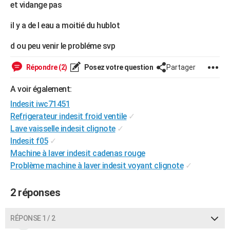
et vidange pas
City break
Voyage de noces
Climat
Destinations
Voyage nature
Forum
+
PHOTO
il y a de l eau a moitié du hublot
GUIDES D'ACHAT
d ou peu venir le probléme svp
BONS PLANS
Répondre (2)
Posez votre question
Partager
CARTE DE VOEUX
A voir également:
Carte Bonne année
Carte Pâques
Carte de Noël
Carte Saint-Valentin
Carte d'anniversaire
DICTIONNAIRE
Indesit iwc71451
Biographies
Expressions
Dictionnaire
Citations
Proverbes
Refrigerateur indesit froid ventile
✓
PROGRAMME TV
Lave vaisselle indesit clignote
✓
COPAINS D'AVANT
Indesit f05
✓
Machine à laver indesit cadenas rouge
Se connecter
Collèges
Universités
Service militaire
S'inscrire
Lycées
Primaires
Entreprises
Avis de recherche
AVIS DE DÉCÈS
Problème machine à laver indesit voyant clignote
✓
FORUM
2 réponses
Lifestyle
Sport
Television
Cinema
Bricolage
Culture
Auto
Voyage
RÉPONSE 1 / 2