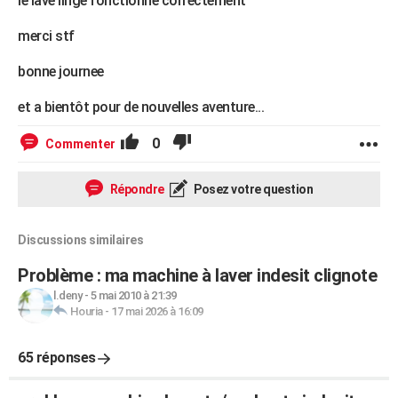
le lave linge fonctionne correctement
merci stf
bonne journee
et a bientôt pour de nouvelles aventure...
0
Commenter
Répondre
Posez votre question
Discussions similaires
Problème : ma machine à laver indesit clignote
l.deny
-
5 mai 2010 à 21:39
Houria
-
17 mai 2026 à 16:09
65 réponses