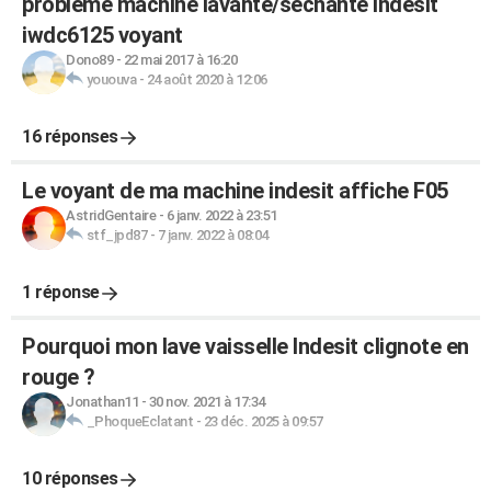
probleme machine lavante/sechante indesit
iwdc6125 voyant
Dono89
-
22 mai 2017 à 16:20
yououva
-
24 août 2020 à 12:06
16 réponses
Le voyant de ma machine indesit affiche F05
AstridGentaire
-
6 janv. 2022 à 23:51
stf_jpd87
-
7 janv. 2022 à 08:04
1 réponse
Pourquoi mon lave vaisselle Indesit clignote en
rouge ?
Jonathan11
-
30 nov. 2021 à 17:34
_PhoqueEclatant
-
23 déc. 2025 à 09:57
10 réponses