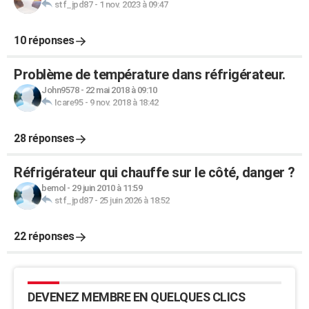
stf_jpd87
-
1 nov. 2023 à 09:47
10 réponses
Problème de température dans réfrigérateur.
John9578
-
22 mai 2018 à 09:10
Icare95
-
9 nov. 2018 à 18:42
28 réponses
Réfrigérateur qui chauffe sur le côté, danger ?
bemol
-
29 juin 2010 à 11:59
stf_jpd87
-
25 juin 2026 à 18:52
22 réponses
DEVENEZ MEMBRE EN QUELQUES CLICS