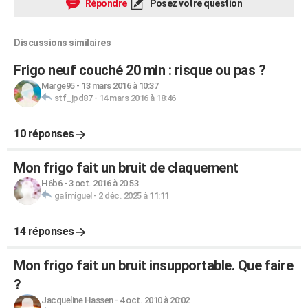
Répondre
Posez votre question
Discussions similaires
Frigo neuf couché 20 min : risque ou pas ?
Marge95
-
13 mars 2016 à 10:37
stf_jpd87
-
14 mars 2016 à 18:46
10 réponses
Mon frigo fait un bruit de claquement
H6b6
-
3 oct. 2016 à 20:53
galimiguel
-
2 déc. 2025 à 11:11
14 réponses
Mon frigo fait un bruit insupportable. Que faire
?
Jacqueline Hassen
-
4 oct. 2010 à 20:02