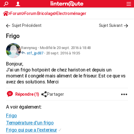
ACTUALITÉS
Forum
Forum Bricolage
Connexion
Electroménager
S'inscrire
Rechercher
Société
Education
Villes
Politique
Faits Divers
Monde
+
SPORT
Sujet Précédent
Sujet Suivant
Football
Cyclisme
Forum
Coupe du monde 2026
Tennis
Rugby
CULTURE
Frigo
TNT
Cinéma
Musique
Programme TV
Streaming
Sorties cinéma
+
FINANCE
Rannynag
-
Modifié le 20 sept. 2016 à 18:48
stf_jpd87
-
20 sept. 2016 à 19:35
Impôts
Immobilier
Banque
Crédit
Retraite
Epargne
Risques naturels par ville
Assurance
AUTO
Bonjour,
Réserver un essai
Berlines
Forum auto
Essais
Citadines
SUV
+
HIGH-TECH
J'ai un frigo hotpoint de chez hariston et depuis un
moment il congelé mais aliment de le friseur. Est ce que vs
Meilleur smartphone
Ordinateurs
Guide high-tech
Mobiles
Internet
Jeux vidéo
+
BRICOLAGE
avez des solutions. Merci
Aménagement intérieur
Cuisine
Jardinage
+
Forum
Extérieur
Salle de bains
Rangement
WEEK-END
Répondre (1)
Partager
Escapades
Expositions
Week-end nature
Guides de France
Patrimoine
Musées
+
LIFESTYLE
A voir également:
Frigo
Bien-être
Mode
+
Art de vivre
Loisirs
Modes de vie
SANTE
Température d'un frigo
Guide de la santé
Médicaments
+
Alimentation
Maladies
Sommeil
VOYAGE
Frigo qui pue a l'exterieur
✓