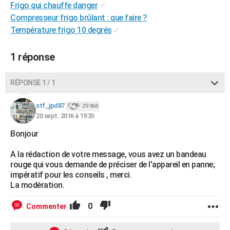
Frigo qui chauffe danger
✓
City break
Voyage de noces
Climat
Destinations
Voyage nature
Forum
+
PHOTO
Compresseur frigo brûlant : que faire ?
Température frigo 10 degrés
✓
GUIDES D'ACHAT
BONS PLANS
1 réponse
CARTE DE VOEUX
RÉPONSE 1 / 1
Carte Bonne année
Carte Pâques
Carte de Noël
Carte Saint-Valentin
Carte d'anniversaire
DICTIONNAIRE
stf_jpd87
29 968
Biographies
Expressions
Dictionnaire
Citations
Proverbes
20 sept. 2016 à 19:35
PROGRAMME TV
Bonjour
COPAINS D'AVANT
A la rédaction de votre message, vous avez un bandeau
Se connecter
Collèges
Universités
Service militaire
S'inscrire
Lycées
Primaires
Entreprises
Avis de recherche
AVIS DE DÉCÈS
rouge qui vous demande de préciser de l'appareil en panne;
impératif pour les conseils , merci.
FORUM
La modération.
Lifestyle
Sport
Television
Cinema
Bricolage
Culture
Auto
Voyage
0
Commenter