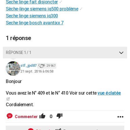
Seche linge fait disjoncter
✓
City break
Voyage de noces
Climat
Destinations
Voyage nature
Forum
+
PHOTO
Sèche-linge siemens iq500 problème
✓
Seche linge siemens iq300
GUIDES D'ACHAT
Seche linge bosch avantixx 7
BONS PLANS
1 réponse
CARTE DE VOEUX
Carte Bonne année
Carte Pâques
Carte de Noël
Carte Saint-Valentin
Carte d'anniversaire
RÉPONSE 1 / 1
DICTIONNAIRE
Biographies
Expressions
Dictionnaire
Citations
Proverbes
stf_jpd87
PROGRAMME TV
29 967
21 sept. 2016 à 06:58
COPAINS D'AVANT
Bonjour
Se connecter
Collèges
Universités
Service militaire
S'inscrire
Lycées
Primaires
Entreprises
Avis de recherche
AVIS DE DÉCÈS
Vous avez le N° 409 et le N° 410 Voir sur cette
vue éclatée
FORUM
Cordialement.
Lifestyle
Sport
Television
Cinema
Bricolage
Culture
Auto
Voyage
0
Commenter