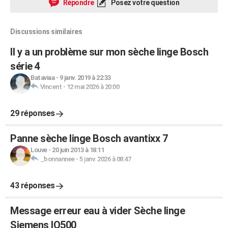
Répondre
Posez votre question
Discussions similaires
Il y a un problème sur mon sèche linge Bosch
série 4
Bataviaa
-
9 janv. 2019 à 22:33
Vincent
-
12 mai 2026 à 20:00
29 réponses
Panne sèche linge Bosch avantixx 7
Louve
-
20 juin 2013 à 18:11
_bonnannee
-
5 janv. 2026 à 08:47
43 réponses
Message erreur eau à vider Sèche linge
Siemens IQ500