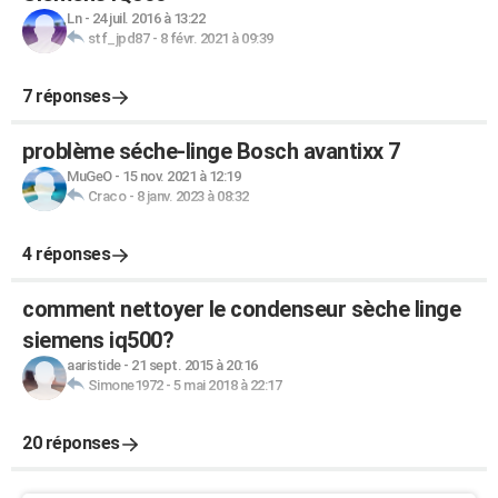
Ln
-
24 juil. 2016 à 13:22
stf_jpd87
-
8 févr. 2021 à 09:39
7 réponses
problème séche-linge Bosch avantixx 7
MuGeO
-
15 nov. 2021 à 12:19
Craco
-
8 janv. 2023 à 08:32
4 réponses
comment nettoyer le condenseur sèche linge
siemens iq500?
aaristide
-
21 sept. 2015 à 20:16
Simone1972
-
5 mai 2018 à 22:17
20 réponses