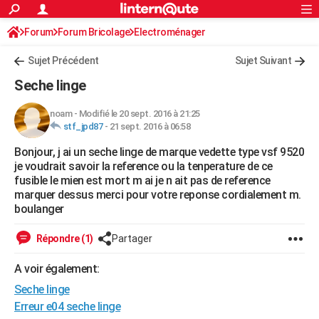
ACTUALITÉS
Forum
Forum Bricolage
Connexion
Electroménager
S'inscrire
Rechercher
Société
Education
Villes
Politique
Faits Divers
Monde
+
SPORT
Sujet Précédent
Sujet Suivant
Football
Cyclisme
Forum
Coupe du monde 2026
Tennis
Rugby
CULTURE
Seche linge
TNT
Cinéma
Musique
Programme TV
Streaming
Sorties cinéma
+
FINANCE
noam
-
Modifié le 20 sept. 2016 à 21:25
stf_jpd87
-
21 sept. 2016 à 06:58
Impôts
Immobilier
Banque
Crédit
Retraite
Epargne
Risques naturels par ville
Assurance
AUTO
Bonjour, j ai un seche linge de marque vedette type vsf 9520
Réserver un essai
Berlines
Forum auto
Essais
Citadines
SUV
+
HIGH-TECH
je voudrait savoir la reference ou la tenperature de ce
fusible le mien est mort m ai je n ait pas de reference
Meilleur smartphone
Ordinateurs
Guide high-tech
Mobiles
Internet
Jeux vidéo
+
BRICOLAGE
marquer dessus merci pour votre reponse cordialement m.
boulanger
Aménagement intérieur
Cuisine
Jardinage
+
Forum
Extérieur
Salle de bains
Rangement
WEEK-END
Répondre (1)
Partager
Escapades
Expositions
Week-end nature
Guides de France
Patrimoine
Musées
+
LIFESTYLE
A voir également:
Bien-être
Mode
+
Art de vivre
Loisirs
Modes de vie
SANTE
Seche linge
Guide de la santé
Médicaments
+
Alimentation
Maladies
Sommeil
Erreur e04 seche linge
VOYAGE