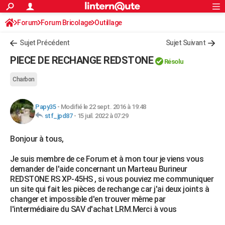
ACTUALITÉS
Forum
Forum Bricolage
Connexion
Outillage
S'inscrire
Rechercher
Société
Education
Villes
Politique
Faits Divers
Monde
+
SPORT
Sujet Précédent
Sujet Suivant
Football
Cyclisme
Forum
Coupe du monde 2026
Tennis
Rugby
CULTURE
PIECE DE RECHANGE REDSTONE
Résolu
TNT
Cinéma
Musique
Programme TV
Streaming
Sorties cinéma
+
FINANCE
Charbon
Impôts
Immobilier
Banque
Crédit
Retraite
Epargne
Risques naturels par ville
Assurance
AUTO
Papy35
-
Modifié le 22 sept. 2016 à 19:48
Réserver un essai
Berlines
Forum auto
Essais
Citadines
SUV
+
HIGH-TECH
stf_jpd87
-
15 juil. 2022 à 07:29
Meilleur smartphone
Ordinateurs
Guide high-tech
Mobiles
Internet
Jeux vidéo
+
BRICOLAGE
Bonjour à tous,
Aménagement intérieur
Cuisine
Jardinage
+
Forum
Extérieur
Salle de bains
Rangement
WEEK-END
Je suis membre de ce Forum et à mon tour je viens vous
demander de l'aide concernant un Marteau Burineur
Escapades
Expositions
Week-end nature
Guides de France
Patrimoine
Musées
+
LIFESTYLE
REDSTONE RS XP-45HS , si vous pouviez me communiquer
un site qui fait les pièces de rechange car j'ai deux joints à
Bien-être
Mode
+
Art de vivre
Loisirs
Modes de vie
SANTE
changer et impossible d'en trouver même par
l'intermédiaire du SAV d'achat LRM.Merci à vous
Guide de la santé
Médicaments
+
Alimentation
Maladies
Sommeil
VOYAGE