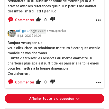
redstoners 1010-40ce impossible de trouver j'ai la vue
éclatée avec les réfèrences quelqu'un peut il me donner
des infos merci cdlt jean luc
0
Commenter
stf_jpd87
>
venusjeanluc
29 829
15 juil. 2022 à 07:29
Bonjour venusjeanluc
vous allez chez un rebobineur moteurs électriques avec le
modèle de vos charbons .
Il suffit de trouver les ressorts du même diamètre; si
charbons plus épais il suffit de les passer à la toile émeri
pour les mettre à la bonne dimension.
Cordialement.
0
Commenter
Afficher toute la discussion