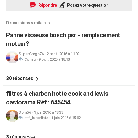
Répondre
Posez votre question
Discussions similaires
Panne visseuse bosch psr - remplacement
moteur?
SuperGrego76
-
2 sept. 2016 à 11:09
Consti
-
9 oct. 2025 à 18:13
30 réponses
filtres à charbon hotte cook and lewis
castorama Réf : 645454
Dora56
-
1 juin 2016 à 13:33
stf_la sudiste
-
1 juin 2016 à 15:02
3 réponses