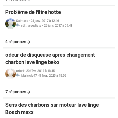
Problème de filtre hotte
Saintois
-
24 janv. 2017 à 12:46
stf_la sudiste
-
25 janv. 2017 à 09:41
4 réponses
odeur de disqueuse apres changement
charbon lave linge beko
cricri
-
20 févr. 2017 à 18:45
labricole47
-
5 févr. 2025 à 15:56
7 réponses
Sens des charbons sur moteur lave linge
Bosch maxx