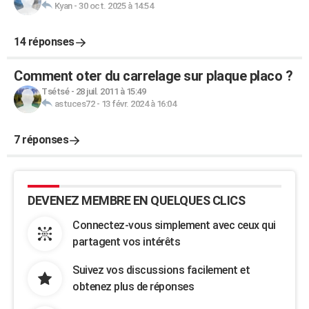
Kyan
-
30 oct. 2025 à 14:54
14 réponses
Comment oter du carrelage sur plaque placo ?
Tsétsé
-
28 juil. 2011 à 15:49
astuces72
-
13 févr. 2024 à 16:04
7 réponses
DEVENEZ MEMBRE EN QUELQUES CLICS
Connectez-vous simplement avec ceux qui
partagent vos intérêts
Suivez vos discussions facilement et
obtenez plus de réponses