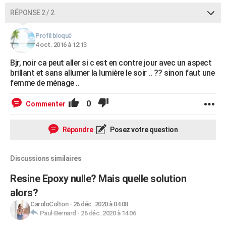
RÉPONSE 2 / 2
Profil bloqué
4 oct. 2016 à 12:13
Bjr, noir ca peut aller si c est en contre jour avec un aspect
brillant et sans allumer la lumière le soir .. ?? sinon faut une
femme de ménage ..
0
Commenter
Répondre
Posez votre question
Discussions similaires
Resine Epoxy nulle? Mais quelle solution
alors?
CaroloColton
-
26 déc. 2020 à 04:08
Paul-Bernard
-
26 déc. 2020 à 14:06