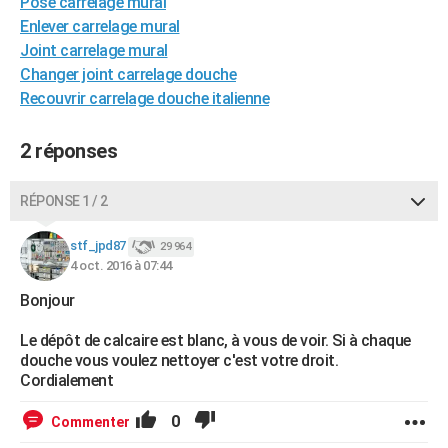
Pose carrelage mural
City break
Voyage de noces
Climat
Destinations
Voyage nature
Forum
+
PHOTO
Enlever carrelage mural
Joint carrelage mural
GUIDES D'ACHAT
Changer joint carrelage douche
Recouvrir carrelage douche italienne
BONS PLANS
CARTE DE VOEUX
2 réponses
Carte Bonne année
Carte Pâques
Carte de Noël
Carte Saint-Valentin
Carte d'anniversaire
DICTIONNAIRE
RÉPONSE 1 / 2
Biographies
Expressions
Dictionnaire
Citations
Proverbes
PROGRAMME TV
stf_jpd87
29 964
4 oct. 2016 à 07:44
COPAINS D'AVANT
Bonjour
Se connecter
Collèges
Universités
Service militaire
S'inscrire
Lycées
Primaires
Entreprises
Avis de recherche
AVIS DE DÉCÈS
Le dépôt de calcaire est blanc, à vous de voir. Si à chaque
FORUM
douche vous voulez nettoyer c'est votre droit.
Cordialement
Lifestyle
Sport
Television
Cinema
Bricolage
Culture
Auto
Voyage
0
Commenter