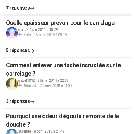
7 réponses
Quelle epaisseur prevoir pour le carrelage
oana
-
4 juin 2011 à 10:29
Lolo
-
16 août 2019 à 08:19
5 réponses
Comment enlever une tache incrustée sur le
carrelage ?
gazel1012
-
28 mai 2014 à 22:38
Ricotalu
-
24 nov. 2025 à 11:31
3 réponses
Pourquoi une odeur d'égouts remonte de la
douche ?
aurelide
-
8 oct. 2018 à 21:49