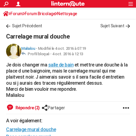
ACTUALITÉS
Forum
Forum Bricolage
Connexion
Nettoyage
S'inscrire
Rechercher
Société
Education
Villes
Politique
Faits Divers
Monde
+
SPORT
Sujet Précédent
Sujet Suivant
Football
Cyclisme
Forum
Coupe du monde 2026
Tennis
Rugby
CULTURE
Carrelage mural douche
TNT
Cinéma
Musique
Programme TV
Streaming
Sorties cinéma
+
FINANCE
Malialou
-
Modifié le 4 oct. 2016 à 07:19
Profil bloqué -
4 oct. 2016 à 12:13
Impôts
Immobilier
Banque
Crédit
Retraite
Epargne
Risques naturels par ville
Assurance
AUTO
Je dois changer ma
salle de bain
et mettre une douche à la
Réserver un essai
Berlines
Forum auto
Essais
Citadines
SUV
+
HIGH-TECH
place d une baignoire, mais le carrelage mural qui me
plaitvest noir. J aimerais savoir s il sera facile d entretien
Meilleur smartphone
Ordinateurs
Guide high-tech
Mobiles
Internet
Jeux vidéo
+
BRICOLAGE
ou si j aurais des traces régulièrement dessus.
Merci de bien vouloir me repondre.
Aménagement intérieur
Cuisine
Jardinage
+
Forum
Extérieur
Salle de bains
Rangement
WEEK-END
Malialou
Escapades
Expositions
Week-end nature
Guides de France
Patrimoine
Musées
+
LIFESTYLE
Répondre (2)
Partager
Bien-être
Mode
+
Art de vivre
Loisirs
Modes de vie
SANTE
A voir également:
Carrelage mural douche
Guide de la santé
Médicaments
+
Alimentation
Maladies
Sommeil
VOYAGE