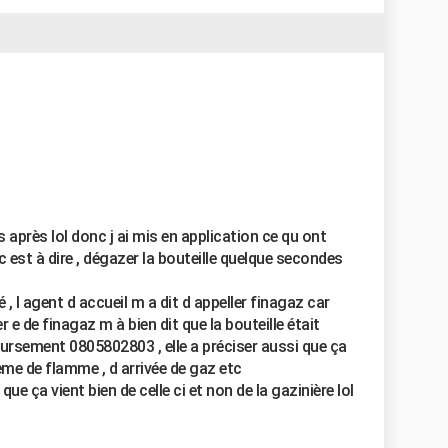
après lol donc j ai mis en application ce qu ont
 c est à dire , dégazer la bouteille quelque secondes
 , l agent d accueil m a dit d appeller finagaz car
er e de finagaz m à bien dit que la bouteille était
sement 0805802803 , elle a préciser aussi que ça
ème de flamme , d arrivée de gaz etc
 que ça vient bien de celle ci et non de la gazinière lol