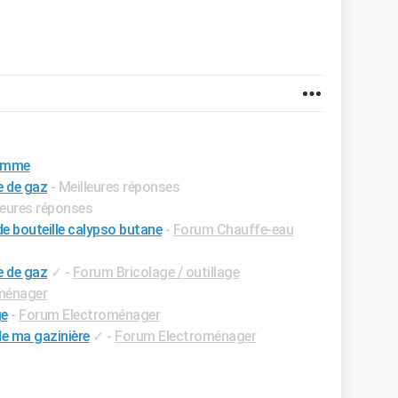
lamme
e de gaz
- Meilleures réponses
lleures réponses
 bouteille calypso butane
-
Forum Chauffe-eau
e de gaz
✓
-
Forum Bricolage / outillage
ménager
ge
-
Forum Electroménager
de ma gazinière
✓
-
Forum Electroménager