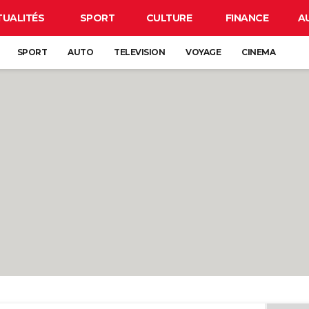
TUALITÉS
SPORT
CULTURE
FINANCE
A
SPORT
AUTO
TELEVISION
VOYAGE
CINEMA