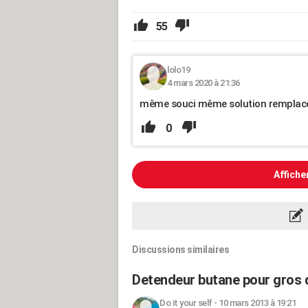
55
lolo19
4 mars 2020 à 21:36
même souci même solution remplacer
0
Affiche
Discussions similaires
Detendeur butane pour gros 
Do it your self
-
10 mars 2013 à 19:21