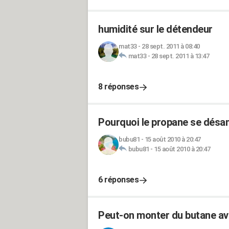
humidité sur le détendeur
mat33
-
28 sept. 2011 à 08:40
mat33
-
28 sept. 2011 à 13:47
8 réponses
Pourquoi le propane se désa
bubu81
-
15 août 2010 à 20:47
bubu81
-
15 août 2010 à 20:47
6 réponses
Peut-on monter du butane av