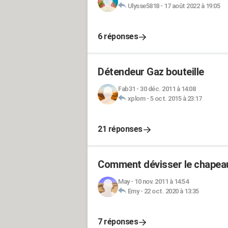
Ulysse5818
-
17 août 2022 à 19:05
6 réponses
Détendeur Gaz bouteille
Fab31
-
30 déc. 2011 à 14:08
xplom
-
5 oct. 2015 à 23:17
21 réponses
Comment dévisser le chapeau
May
-
10 nov. 2011 à 14:54
Emy
-
22 oct. 2020 à 13:35
7 réponses