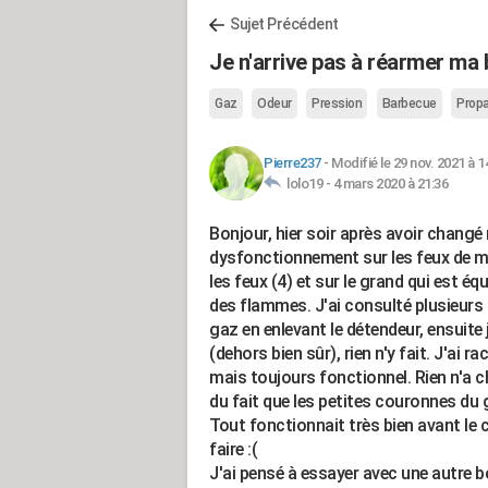
Sujet Précédent
Je n'arrive pas à réarmer ma b
Gaz
Odeur
Pression
Barbecue
Prop
Pierre237
-
Modifié le 29 nov. 2021 à 1
lolo19 -
4 mars 2020 à 21:36
Bonjour, hier soir après avoir changé 
dysfonctionnement sur les feux de m
les feux (4) et sur le grand qui est é
des flammes. J'ai consulté plusieurs s
gaz en enlevant le détendeur, ensuite j
(dehors bien sûr), rien n'y fait. J'ai 
mais toujours fonctionnel. Rien n'a c
du fait que les petites couronnes du 
Tout fonctionnait très bien avant le 
faire :(
J'ai pensé à essayer avec une autre b