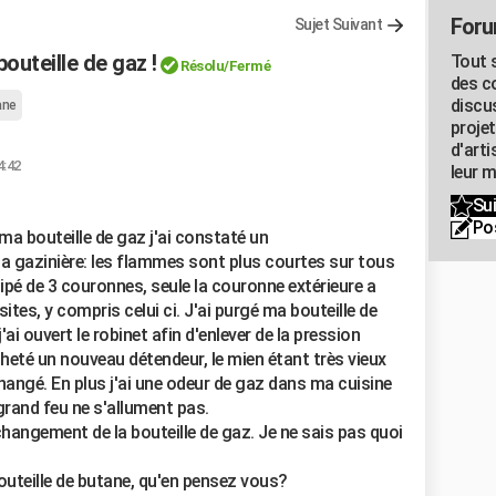
Foru
Sujet Suivant
outeille de gaz !
Tout s
Résolu
/Fermé
des c
discu
ane
proje
d'art
4:42
leur m
Sui
Po
ma bouteille de gaz j'ai constaté un
a gazinière: les flammes sont plus courtes sur tous
quipé de 3 couronnes, seule la couronne extérieure a
ites, y compris celui ci. J'ai purgé ma bouteille de
'ai ouvert le robinet afin d'enlever de la pression
racheté un nouveau détendeur, le mien étant très vieux
hangé. En plus j'ai une odeur de gaz dans ma cuisine
grand feu ne s'allument pas.
changement de la bouteille de gaz. Je ne sais pas quoi
outeille de butane, qu'en pensez vous?