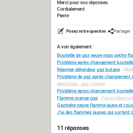
Merci pour vos réponses.
Cordialement.
Pierre
Posez votre question
Partager
A voir également:
Bouteille de gaz neuve mais petite f
Problème après changement bouteill
Réarmer détendeur gaz butane
- Mei
Problème de gaz après changement de
électrique - gaz- solaire
Problème apres changement bouteill
Flamme orange gaz
-
Forum Electro
Gaziniére neuve flamme jaune et rou
J'ai des flammes jaunes qui sortent 
11 réponses