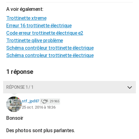
City break
Voyage de noces
Climat
Destinations
Voyage nature
Forum
+
PHOTO
A voir également:
Trottinette xtreme
GUIDES D'ACHAT
Erreur 16 trottinette électrique
BONS PLANS
Code erreur trottinette électrique e2
Trottinette qilive problème
CARTE DE VOEUX
Schéma contrôleur trottinette électrique
Schéma controleur trottinette électrique
Carte Bonne année
Carte Pâques
Carte de Noël
Carte Saint-Valentin
Carte d'anniversaire
DICTIONNAIRE
Biographies
Expressions
Dictionnaire
Citations
Proverbes
PROGRAMME TV
1 réponse
COPAINS D'AVANT
RÉPONSE 1 / 1
Se connecter
Collèges
Universités
Service militaire
S'inscrire
Lycées
Primaires
Entreprises
Avis de recherche
AVIS DE DÉCÈS
stf_jpd87
29 965
25 oct. 2016 à 18:36
FORUM
Bonsoir
Lifestyle
Sport
Television
Cinema
Bricolage
Culture
Auto
Voyage
Des photos sont plus parlantes.