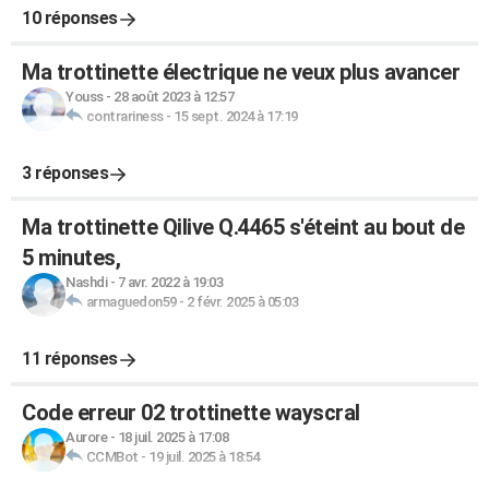
10 réponses
Ma trottinette électrique ne veux plus avancer
Youss
-
28 août 2023 à 12:57
contrariness
-
15 sept. 2024 à 17:19
3 réponses
Ma trottinette Qilive Q.4465 s'éteint au bout de
5 minutes,
Nashdi
-
7 avr. 2022 à 19:03
armaguedon59
-
2 févr. 2025 à 05:03
11 réponses
Code erreur 02 trottinette wayscral
Aurore
-
18 juil. 2025 à 17:08
CCMBot
-
19 juil. 2025 à 18:54