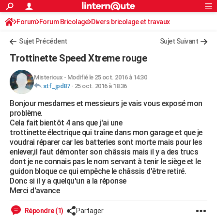
ACTUALITÉS
Forum
Forum Bricolage
Connexion
Divers bricolage et travaux
S'inscrire
Rechercher
Société
Education
Villes
Politique
Faits Divers
Monde
+
SPORT
Sujet Précédent
Sujet Suivant
Football
Cyclisme
Forum
Coupe du monde 2026
Tennis
Rugby
CULTURE
Trottinette Speed Xtreme rouge
TNT
Cinéma
Musique
Programme TV
Streaming
Sorties cinéma
+
FINANCE
Misterioux
-
Modifié le 25 oct. 2016 à 14:30
stf_jpd87
-
25 oct. 2016 à 18:36
Impôts
Immobilier
Banque
Crédit
Retraite
Epargne
Risques naturels par ville
Assurance
AUTO
Bonjour mesdames et messieurs je vais vous exposé mon
Réserver un essai
Berlines
Forum auto
Essais
Citadines
SUV
+
HIGH-TECH
problème.
Cela fait bientôt 4 ans que j'ai une
Meilleur smartphone
Ordinateurs
Guide high-tech
Mobiles
Internet
Jeux vidéo
+
BRICOLAGE
trottinette électrique qui traîne dans mon garage et que je
voudrai réparer car les batteries sont morte mais pour les
Aménagement intérieur
Cuisine
Jardinage
+
Forum
Extérieur
Salle de bains
Rangement
WEEK-END
enlever,il faut démonter son châssis mais il y a des trucs
dont je ne connais pas le nom servant à tenir le siège et le
Escapades
Expositions
Week-end nature
Guides de France
Patrimoine
Musées
+
LIFESTYLE
guidon bloque ce qui empêche le châssis d'être retiré.
Donc si il y a quelqu'un a la réponse
Bien-être
Mode
+
Art de vivre
Loisirs
Modes de vie
SANTE
Merci d'avance
Guide de la santé
Médicaments
+
Alimentation
Maladies
Sommeil
VOYAGE
Répondre (1)
Partager