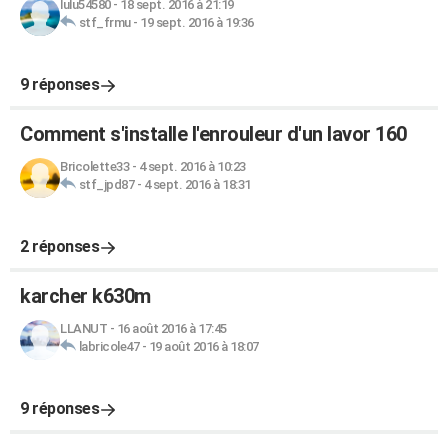
lulu54580
-
18 sept. 2016 à 21:19
stf_frmu
-
19 sept. 2016 à 19:36
9 réponses
Comment s'installe l'enrouleur d'un lavor 160
Bricolette33
-
4 sept. 2016 à 10:23
stf_jpd87
-
4 sept. 2016 à 18:31
2 réponses
karcher k630m
LLANUT
-
16 août 2016 à 17:45
labricole47
-
19 août 2016 à 18:07
9 réponses