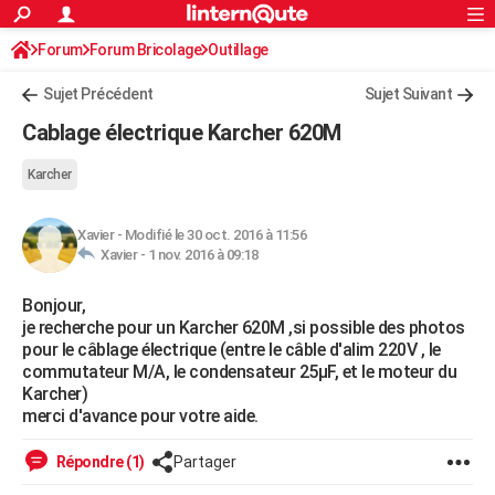
ACTUALITÉS
Forum
Forum Bricolage
Connexion
Outillage
S'inscrire
Rechercher
Société
Education
Villes
Politique
Faits Divers
Monde
+
SPORT
Sujet Précédent
Sujet Suivant
Football
Cyclisme
Forum
Coupe du monde 2026
Tennis
Rugby
CULTURE
Cablage électrique Karcher 620M
TNT
Cinéma
Musique
Programme TV
Streaming
Sorties cinéma
+
FINANCE
Karcher
Impôts
Immobilier
Banque
Crédit
Retraite
Epargne
Risques naturels par ville
Assurance
AUTO
Xavier
-
Modifié le 30 oct. 2016 à 11:56
Réserver un essai
Berlines
Forum auto
Essais
Citadines
SUV
+
HIGH-TECH
Xavier -
1 nov. 2016 à 09:18
Meilleur smartphone
Ordinateurs
Guide high-tech
Mobiles
Internet
Jeux vidéo
+
BRICOLAGE
Bonjour,
je recherche pour un Karcher 620M ,si possible des photos
Aménagement intérieur
Cuisine
Jardinage
+
Forum
Extérieur
Salle de bains
Rangement
WEEK-END
pour le câblage électrique (entre le câble d'alim 220V , le
commutateur M/A, le condensateur 25µF, et le moteur du
Escapades
Expositions
Week-end nature
Guides de France
Patrimoine
Musées
+
LIFESTYLE
Karcher)
merci d'avance pour votre aide.
Bien-être
Mode
+
Art de vivre
Loisirs
Modes de vie
SANTE
Répondre (1)
Partager
Guide de la santé
Médicaments
+
Alimentation
Maladies
Sommeil
VOYAGE