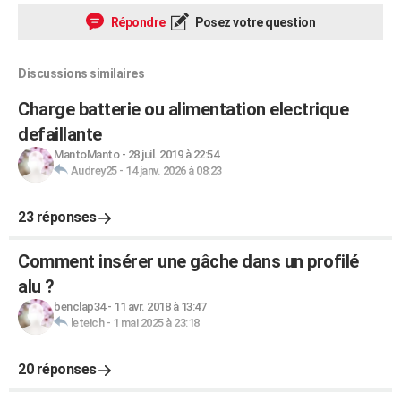
Répondre
Posez votre question
Discussions similaires
Charge batterie ou alimentation electrique
defaillante
MantoManto
-
28 juil. 2019 à 22:54
Audrey25
-
14 janv. 2026 à 08:23
23 réponses
Comment insérer une gâche dans un profilé
alu ?
benclap34
-
11 avr. 2018 à 13:47
leteich
-
1 mai 2025 à 23:18
20 réponses