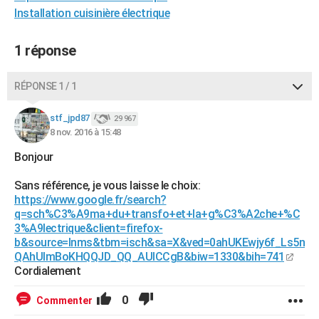
Installation cuisinière électrique
City break
Voyage de noces
Climat
Destinations
Voyage nature
Forum
+
PHOTO
GUIDES D'ACHAT
1 réponse
BONS PLANS
RÉPONSE 1 / 1
CARTE DE VOEUX
stf_jpd87
29 967
Carte Bonne année
Carte Pâques
Carte de Noël
Carte Saint-Valentin
Carte d'anniversaire
DICTIONNAIRE
8 nov. 2016 à 15:48
Bonjour
Biographies
Expressions
Dictionnaire
Citations
Proverbes
PROGRAMME TV
Sans référence, je vous laisse le choix:
COPAINS D'AVANT
https://www.google.fr/search?
q=sch%C3%A9ma+du+transfo+et+la+g%C3%A2che+%C
Se connecter
Collèges
Universités
Service militaire
S'inscrire
Lycées
Primaires
Entreprises
Avis de recherche
AVIS DE DÉCÈS
3%A9lectrique&client=firefox-
b&source=lnms&tbm=isch&sa=X&ved=0ahUKEwjy6f_Ls5n
FORUM
QAhUImBoKHQQJD_QQ_AUICCgB&biw=1330&bih=741
Cordialement
Lifestyle
Sport
Television
Cinema
Bricolage
Culture
Auto
Voyage
0
Commenter