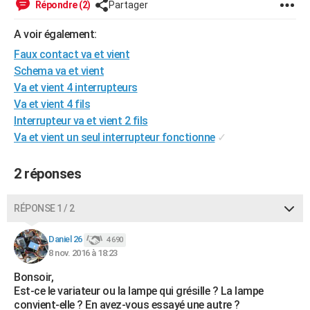
Répondre (2)
Partager
City break
Voyage de noces
Climat
Destinations
Voyage nature
Forum
+
PHOTO
A voir également:
GUIDES D'ACHAT
Faux contact va et vient
Schema va et vient
BONS PLANS
Va et vient 4 interrupteurs
CARTE DE VOEUX
Va et vient 4 fils
Interrupteur va et vient 2 fils
Carte Bonne année
Carte Pâques
Carte de Noël
Carte Saint-Valentin
Carte d'anniversaire
DICTIONNAIRE
Va et vient un seul interrupteur fonctionne
✓
Biographies
Expressions
Dictionnaire
Citations
Proverbes
PROGRAMME TV
2 réponses
COPAINS D'AVANT
RÉPONSE 1 / 2
Se connecter
Collèges
Universités
Service militaire
S'inscrire
Lycées
Primaires
Entreprises
Avis de recherche
AVIS DE DÉCÈS
Daniel 26
4 690
FORUM
8 nov. 2016 à 18:23
Lifestyle
Sport
Television
Cinema
Bricolage
Culture
Auto
Voyage
Bonsoir,
Est-ce le variateur ou la lampe qui grésille ? La lampe
convient-elle ? En avez-vous essayé une autre ?