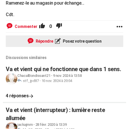
Ramenez-le au magasin pour échange...
Cdt.
0
Commenter
Répondre
Posez votre question
Discussions similaires
Va et vient qui ne fonctionne que dans 1 sens.
ChacalBondissant21
-
9 nov. 2024 à 13:58
stf_jpd87
-
10 nov. 2024 à 20:04
4 réponses
Va et vient (interrupteur) : lumière reste
allumée
jackajmm
-
28 févr. 2020 à 13:39