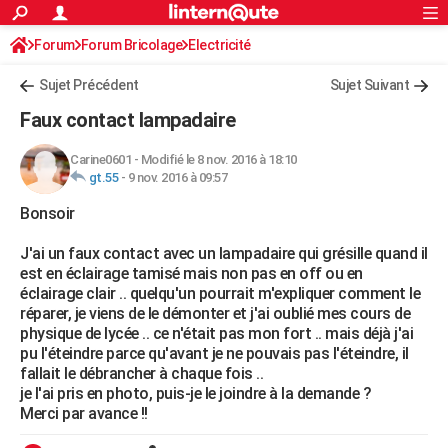
ACTUALITÉS
Forum
Forum Bricolage
Connexion
Electricité
S'inscrire
Rechercher
Société
Education
Villes
Politique
Faits Divers
Monde
+
SPORT
Sujet Précédent
Sujet Suivant
Football
Cyclisme
Forum
Coupe du monde 2026
Tennis
Rugby
CULTURE
Faux contact lampadaire
TNT
Cinéma
Musique
Programme TV
Streaming
Sorties cinéma
+
FINANCE
Carine0601
-
Modifié le 8 nov. 2016 à 18:10
gt.55
-
9 nov. 2016 à 09:57
Impôts
Immobilier
Banque
Crédit
Retraite
Epargne
Risques naturels par ville
Assurance
AUTO
Bonsoir
Réserver un essai
Berlines
Forum auto
Essais
Citadines
SUV
+
HIGH-TECH
J'ai un faux contact avec un lampadaire qui grésille quand il
Meilleur smartphone
Ordinateurs
Guide high-tech
Mobiles
Internet
Jeux vidéo
+
BRICOLAGE
est en éclairage tamisé mais non pas en off ou en
éclairage clair .. quelqu'un pourrait m'expliquer comment le
Aménagement intérieur
Cuisine
Jardinage
+
Forum
Extérieur
Salle de bains
Rangement
WEEK-END
réparer, je viens de le démonter et j'ai oublié mes cours de
physique de lycée .. ce n'était pas mon fort .. mais déjà j'ai
Escapades
Expositions
Week-end nature
Guides de France
Patrimoine
Musées
+
LIFESTYLE
pu l'éteindre parce qu'avant je ne pouvais pas l'éteindre, il
fallait le débrancher à chaque fois ..
Bien-être
Mode
+
Art de vivre
Loisirs
Modes de vie
SANTE
je l'ai pris en photo, puis-je le joindre à la demande ?
Merci par avance !!
Guide de la santé
Médicaments
+
Alimentation
Maladies
Sommeil
VOYAGE