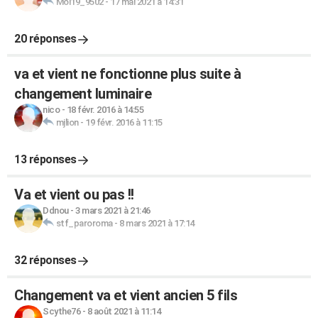
Moi19_9502
-
17 mai 2021 à 14:31
20 réponses
va et vient ne fonctionne plus suite à
changement luminaire
nico
-
18 févr. 2016 à 14:55
mjlion
-
19 févr. 2016 à 11:15
13 réponses
Va et vient ou pas !!
Ddnou
-
3 mars 2021 à 21:46
stf_paroroma
-
8 mars 2021 à 17:14
32 réponses
Changement va et vient ancien 5 fils
Scythe76
-
8 août 2021 à 11:14