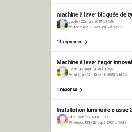
machine à laver bloquée de t
gaelle
-
22 mars 2013 à 14:06
Morgane
-
1 oct. 2017 à 19:26
11 réponses
Machine à laver fagor innovat
Flore
-
13 sept. 2020 à 17:56
stf_jpd87
-
13 sept. 2020 à 18:32
1 réponse
Installation luminaire classe 
Clic
-
6 août 2021 à 10:27
ericdu138
-
25 sept. 2021 à 14:18