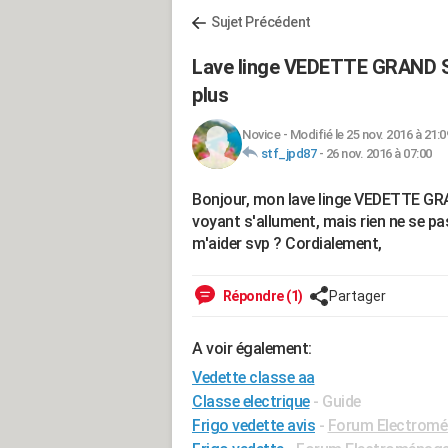
Sujet Précédent
Lave linge VEDETTE GRAND 
plus
Novice
-
Modifié le 25 nov. 2016 à 21:0
stf_jpd87
-
26 nov. 2016 à 07:00
Bonjour, mon lave linge VEDETTE GRAN
voyant s'allument, mais rien ne se pa
m'aider svp ? Cordialement,
Répondre (1)
Partager
A voir également:
Vedette classe aa
Classe electrique
- Guide
Frigo vedette avis
-
Forum Electromé