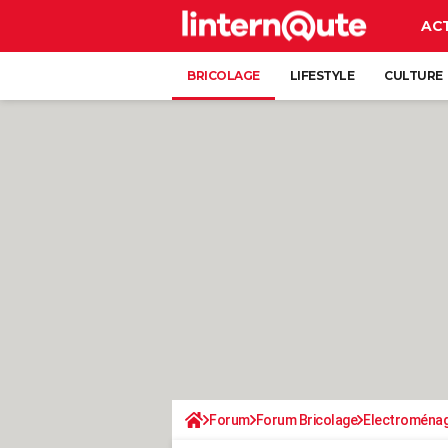
AC
BRICOLAGE
LIFESTYLE
CULTURE
Forum
Forum Bricolage
Electroména