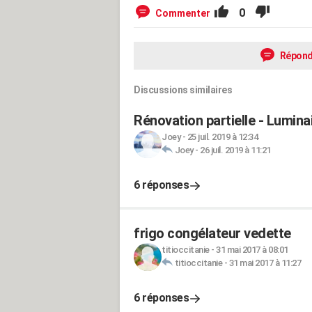
0
Commenter
Répond
Discussions similaires
Rénovation partielle - Luminai
Joey
-
25 juil. 2019 à 12:34
Joey
-
26 juil. 2019 à 11:21
6 réponses
frigo congélateur vedette
titioccitanie
-
31 mai 2017 à 08:01
titioccitanie
-
31 mai 2017 à 11:27
6 réponses