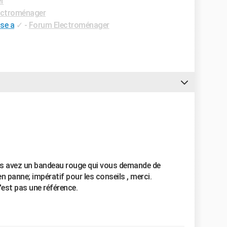
r
ectroménager
se a
✓
-
Forum Electroménager
us avez un bandeau rouge qui vous demande de
en panne; impératif pour les conseils , merci.
st pas une référence.