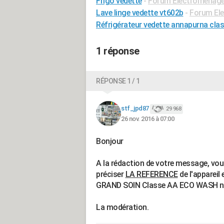
Frigo vedette
-
Forum Electroménage
Lave linge vedette vt602b
-
Forum El
Réfrigérateur vedette annapurna clas
1 réponse
RÉPONSE 1 / 1
stf_jpd87
29 968
26 nov. 2016 à 07:00
Bonjour
A la rédaction de votre message, vo
préciser
LA REFERENCE
de l'appareil 
GRAND SOIN Classe AA ECO WASH n'e
La modération.