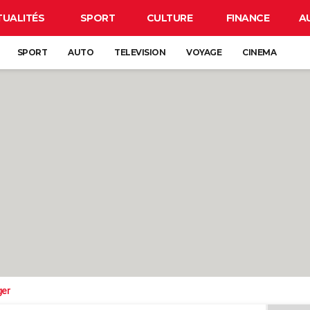
TUALITÉS
SPORT
CULTURE
FINANCE
A
SPORT
AUTO
TELEVISION
VOYAGE
CINEMA
ger