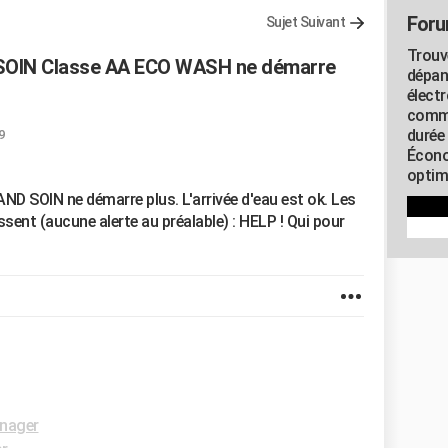
Foru
Sujet Suivant
Trouv
SOIN Classe AA ECO WASH ne démarre
dépan
élect
commu
durée
9
Écono
optimi
D SOIN ne démarre plus. L'arrivée d'eau est ok. Les
ssent (aucune alerte au préalable) : HELP ! Qui pour
nager