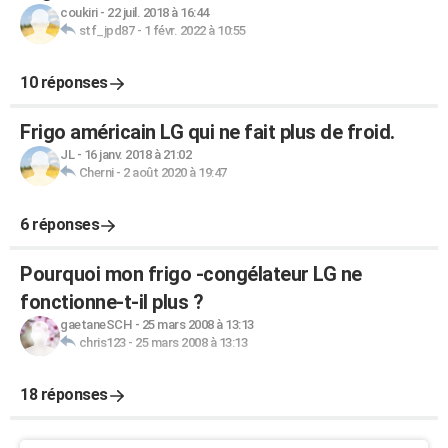
coukiri
-
22 juil. 2018 à 16:44
stf_jpd87
-
1 févr. 2022 à 10:55
10 réponses
Frigo américain LG qui ne fait plus de froid.
JL
-
16 janv. 2018 à 21:02
Cherni
-
2 août 2020 à 19:47
6 réponses
Pourquoi mon frigo -congélateur LG ne
fonctionne-t-il plus ?
gaetaneSCH
-
25 mars 2008 à 13:13
chris123
-
25 mars 2008 à 13:13
18 réponses