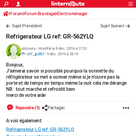
ACTUALITÉS
Forum
Forum Bricolage
Connexion
Electroménager
S'inscrire
Rechercher
Société
Education
Villes
Politique
Faits Divers
Monde
+
SPORT
Sujet Précédent
Sujet Suivant
Football
Cyclisme
Forum
Coupe du monde 2026
Tennis
Rugby
CULTURE
Refrigerateur LG ref: GR-562YLQ
TNT
Cinéma
Musique
Programme TV
Streaming
Sorties cinéma
+
FINANCE
abdoura
-
Modifié le 9 déc. 2016 à 17:33
stf_jpd87
-
9 déc. 2016 à 18:19
Impôts
Immobilier
Banque
Crédit
Retraite
Epargne
Risques naturels par ville
Assurance
AUTO
Bonjour,
Réserver un essai
Berlines
Forum auto
Essais
Citadines
SUV
+
HIGH-TECH
J'aimerai savoir si possible pourquoi la sonnette du
réfrigérateur se met a sonner même si je n'ouvre pas la
Meilleur smartphone
Ordinateurs
Guide high-tech
Mobiles
Internet
Jeux vidéo
+
BRICOLAGE
porte et de temps en temps même la nuit cela me dérange
NB : tout marche et refroidit bien
Aménagement intérieur
Cuisine
Jardinage
+
Forum
Extérieur
Salle de bains
Rangement
WEEK-END
merci de votre aide
Escapades
Expositions
Week-end nature
Guides de France
Patrimoine
Musées
+
LIFESTYLE
Répondre (1)
Partager
Bien-être
Mode
+
Art de vivre
Loisirs
Modes de vie
SANTE
A voir également:
Refrigerateur LG ref: GR-562YLQ
Guide de la santé
Médicaments
+
Alimentation
Maladies
Sommeil
VOYAGE