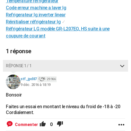
Température réfrigérateur
City break
Voyage de noces
Climat
Destinations
Voyage nature
Forum
+
PHOTO
Code erreur machine a laver lg
Refrigerateur lg inverter linear
GUIDES D'ACHAT
Réinitialiser réfrigérateur lg
✓
Réfrigérateur LG modèle GR-L207EQ, HS suite à une
BONS PLANS
coupure de courant
CARTE DE VOEUX
1 réponse
Carte Bonne année
Carte Pâques
Carte de Noël
Carte Saint-Valentin
Carte d'anniversaire
DICTIONNAIRE
Biographies
Expressions
Dictionnaire
Citations
Proverbes
RÉPONSE 1 / 1
PROGRAMME TV
COPAINS D'AVANT
stf_jpd87
29 966
9 déc. 2016 à 18:19
Se connecter
Collèges
Universités
Service militaire
S'inscrire
Lycées
Primaires
Entreprises
Avis de recherche
AVIS DE DÉCÈS
Bonsoir
FORUM
Faites un essai en montant le niveau du froid de -18 à -20
Cordialement.
Lifestyle
Sport
Television
Cinema
Bricolage
Culture
Auto
Voyage
0
Commenter