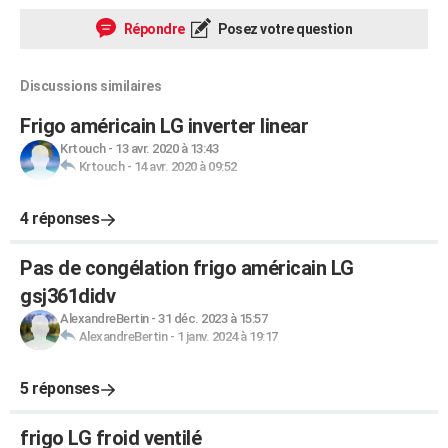
Répondre
Posez votre question
Discussions similaires
Frigo américain LG inverter linear
Krtouch
-
13 avr. 2020 à 13:43
Krtouch
-
14 avr. 2020 à 09:52
4 réponses
Pas de congélation frigo américain LG
gsj361didv
AlexandreBertin
-
31 déc. 2023 à 15:57
AlexandreBertin
-
1 janv. 2024 à 19:17
5 réponses
frigo LG froid ventilé