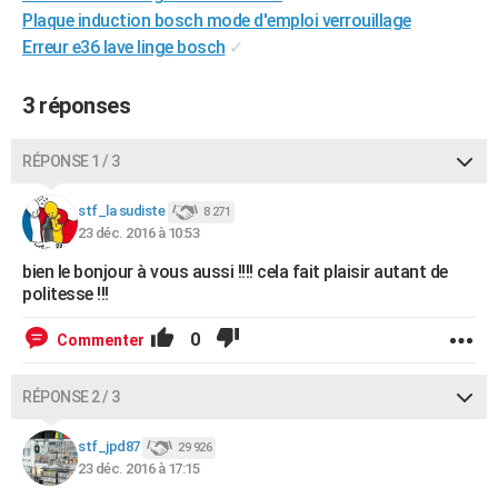
Plaque induction bosch mode d'emploi verrouillage
City break
Voyage de noces
Climat
Destinations
Voyage nature
Forum
+
PHOTO
Erreur e36 lave linge bosch
✓
GUIDES D'ACHAT
3 réponses
BONS PLANS
CARTE DE VOEUX
RÉPONSE 1 / 3
Carte Bonne année
Carte Pâques
Carte de Noël
Carte Saint-Valentin
Carte d'anniversaire
DICTIONNAIRE
stf_la sudiste
8 271
23 déc. 2016 à 10:53
Biographies
Expressions
Dictionnaire
Citations
Proverbes
PROGRAMME TV
bien le bonjour à vous aussi !!!! cela fait plaisir autant de
politesse !!!
COPAINS D'AVANT
Se connecter
Collèges
Universités
Service militaire
S'inscrire
Lycées
Primaires
Entreprises
Avis de recherche
0
Commenter
AVIS DE DÉCÈS
FORUM
RÉPONSE 2 / 3
Lifestyle
Sport
Television
Cinema
Bricolage
Culture
Auto
Voyage
stf_jpd87
29 926
23 déc. 2016 à 17:15