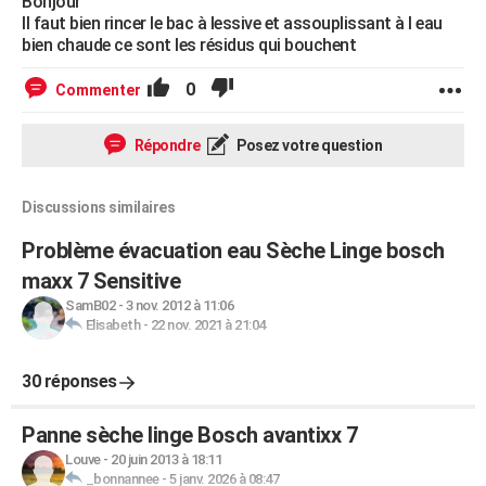
Bonjour
Il faut bien rincer le bac à lessive et assouplissant à l eau
bien chaude ce sont les résidus qui bouchent
0
Commenter
Répondre
Posez votre question
Discussions similaires
Problème évacuation eau Sèche Linge bosch
maxx 7 Sensitive
SamB02
-
3 nov. 2012 à 11:06
Elisabeth
-
22 nov. 2021 à 21:04
30 réponses
Panne sèche linge Bosch avantixx 7
Louve
-
20 juin 2013 à 18:11
_bonnannee
-
5 janv. 2026 à 08:47