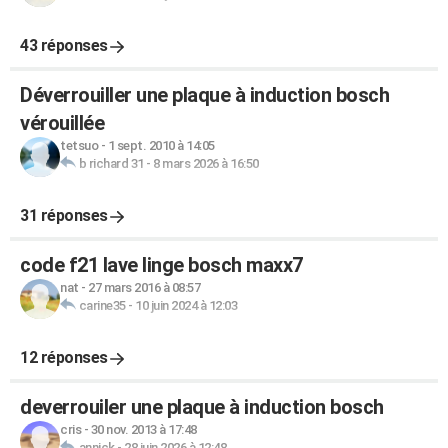
43 réponses
Déverrouiller une plaque à induction bosch
vérouillée
tetsuo
-
1 sept. 2010 à 14:05
b richard 31
-
8 mars 2026 à 16:50
31 réponses
code f21 lave linge bosch maxx7
nat
-
27 mars 2016 à 08:57
carine35
-
10 juin 2024 à 12:03
12 réponses
deverrouiler une plaque à induction bosch
cris
-
30 nov. 2013 à 17:48
annick
-
28 juin 2026 à 12:48