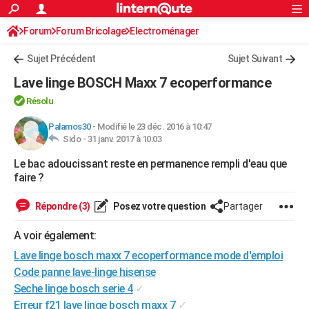
ACTUALITÉS
Forum
Forum Bricolage
Connexion
Electroménager
S'inscrire
Rechercher
Société
Education
Villes
Politique
Faits Divers
Monde
+
SPORT
Sujet Précédent
Sujet Suivant
Football
Cyclisme
Forum
Coupe du monde 2026
Tennis
Rugby
CULTURE
Lave linge BOSCH Maxx 7 ecoperformance
TNT
Cinéma
Musique
Programme TV
Streaming
Sorties cinéma
+
FINANCE
Résolu
Impôts
Immobilier
Banque
Crédit
Retraite
Epargne
Risques naturels par ville
Assurance
Palamos30
-
Modifié le 23 déc. 2016 à 10:47
AUTO
Sido -
31 janv. 2017 à 10:03
Réserver un essai
Berlines
Forum auto
Essais
Citadines
SUV
+
HIGH-TECH
Le bac adoucissant reste en permanence rempli d'eau que
faire ?
Meilleur smartphone
Ordinateurs
Guide high-tech
Mobiles
Internet
Jeux vidéo
+
BRICOLAGE
Répondre (3)
Posez votre question
Partager
Aménagement intérieur
Cuisine
Jardinage
+
Forum
Extérieur
Salle de bains
Rangement
WEEK-END
A voir également:
Escapades
Expositions
Week-end nature
Guides de France
Patrimoine
Musées
+
LIFESTYLE
Lave linge bosch maxx 7 ecoperformance mode d'emploi
Bien-être
Mode
+
Art de vivre
Loisirs
Modes de vie
SANTE
Code panne lave-linge hisense
Seche linge bosch serie 4
✓
Guide de la santé
Médicaments
+
Alimentation
Maladies
Sommeil
VOYAGE
Erreur f21 lave linge bosch maxx 7
✓