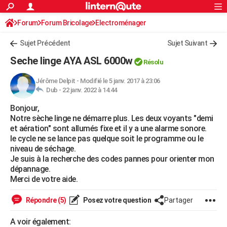
ACTUALITÉS
Forum
Forum Bricolage
Connexion
Electroménager
S'inscrire
Rechercher
Société
Education
Villes
Politique
Faits Divers
Monde
+
SPORT
Sujet Précédent
Sujet Suivant
Football
Cyclisme
Forum
Coupe du monde 2026
Tennis
Rugby
CULTURE
Seche linge AYA ASL 6000w
Résolu
TNT
Cinéma
Musique
Programme TV
Streaming
Sorties cinéma
+
FINANCE
Jérôme Delpit
-
Modifié le 5 janv. 2017 à 23:06
Dub -
22 janv. 2022 à 14:44
Impôts
Immobilier
Banque
Crédit
Retraite
Epargne
Risques naturels par ville
Assurance
AUTO
Bonjour,
Réserver un essai
Berlines
Forum auto
Essais
Citadines
SUV
+
HIGH-TECH
Notre sèche linge ne démarre plus. Les deux voyants "demi
et aération" sont allumés fixe et il y a une alarme sonore.
Meilleur smartphone
Ordinateurs
Guide high-tech
Mobiles
Internet
Jeux vidéo
+
BRICOLAGE
le cycle ne se lance pas quelque soit le programme ou le
niveau de séchage.
Aménagement intérieur
Cuisine
Jardinage
+
Forum
Extérieur
Salle de bains
Rangement
WEEK-END
Je suis à la recherche des codes pannes pour orienter mon
dépannage.
Escapades
Expositions
Week-end nature
Guides de France
Patrimoine
Musées
+
LIFESTYLE
Merci de votre aide.
Bien-être
Mode
+
Art de vivre
Loisirs
Modes de vie
SANTE
Répondre (5)
Posez votre question
Partager
Guide de la santé
Médicaments
+
Alimentation
Maladies
Sommeil
VOYAGE
A voir également: