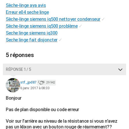
Sèche-linge aya avis
City break
Voyage de noces
Climat
Destinations
Voyage nature
Forum
+
PHOTO
Erreur e04 seche linge
GUIDES D'ACHAT
Sèche-linge siemens iq500 nettoyer condenseur
✓
Sèche-linge siemens iq500 problème
✓
BONS PLANS
Seche linge siemens iq300
Seche linge fait disjoncter
✓
CARTE DE VOEUX
Carte Bonne année
Carte Pâques
Carte de Noël
Carte Saint-Valentin
Carte d'anniversaire
DICTIONNAIRE
5 réponses
Biographies
Expressions
Dictionnaire
Citations
Proverbes
PROGRAMME TV
RÉPONSE 1 / 5
COPAINS D'AVANT
stf_jpd87
29 942
Se connecter
Collèges
Universités
Service militaire
S'inscrire
Lycées
Primaires
Entreprises
Avis de recherche
6 janv. 2017 à 08:33
AVIS DE DÉCÈS
Bonjour
FORUM
Pas de plan disponible ou code erreur
Lifestyle
Sport
Television
Cinema
Bricolage
Culture
Auto
Voyage
Voir sur l'arrière au niveau de la résistance si vous n'avez
pas un klixon avec un bouton rouge de réarmement??