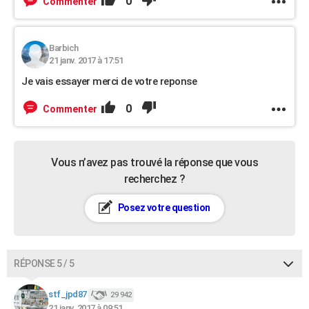
0
Commenter
Barbich
21 janv. 2017 à 17:51
Je vais essayer merci de votre reponse
0
Commenter
Vous n’avez pas trouvé la réponse que vous
recherchez ?
Posez votre question
RÉPONSE 5 / 5
stf_jpd87
29 942
21 janv. 2017 à 09:51