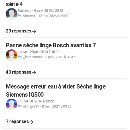
série 4
Bataviaa
-
9 janv. 2019 à 22:33
Vincent
-
12 mai 2026 à 20:00
29 réponses
Panne sèche linge Bosch avantixx 7
Louve
-
20 juin 2013 à 18:11
_bonnannee
-
5 janv. 2026 à 08:47
43 réponses
Message erreur eau à vider Sèche linge
Siemens IQ500
Ln
-
24 juil. 2016 à 13:22
stf_jpd87
-
8 févr. 2021 à 09:39
7 réponses