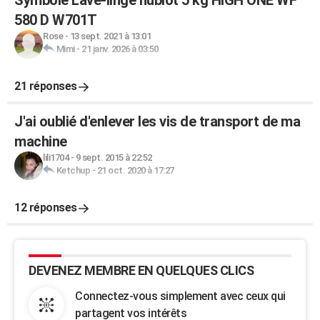
Symbole Lave-linge hublot 5 kg HIGH ONE WF
580 D W701T
Rose
-
13 sept. 2021 à 13:01
Mimi
-
21 janv. 2026 à 03:50
21 réponses
J'ai oublié d'enlever les vis de transport de ma
machine
lili1704
-
9 sept. 2015 à 22:52
Ketchup
-
21 oct. 2020 à 17:27
12 réponses
DEVENEZ MEMBRE EN QUELQUES CLICS
Connectez-vous simplement avec ceux qui
partagent vos intérêts