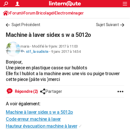
ACTUALITÉS
Forum
Forum Bricolage
Connexion
Electroménager
S'inscrire
Rechercher
Société
Education
Villes
Politique
Faits Divers
Monde
+
SPORT
Sujet Précédent
Sujet Suivant
Football
Cyclisme
Forum
Coupe du monde 2026
Tennis
Rugby
CULTURE
Machine à laver sidex s w a 5012o
TNT
Cinéma
Musique
Programme TV
Streaming
Sorties cinéma
+
FINANCE
maria
-
Modifié le 9 janv. 2017 à 11:03
stf_la sudiste
-
9 janv. 2017 à 14:54
Impôts
Immobilier
Banque
Crédit
Retraite
Epargne
Risques naturels par ville
Assurance
AUTO
Bonjour,
Réserver un essai
Berlines
Forum auto
Essais
Citadines
SUV
+
HIGH-TECH
Une piece en plastique casse sur hublots
Elle fix l hublot a la machine avec une vis ou puige trouver
Meilleur smartphone
Ordinateurs
Guide high-tech
Mobiles
Internet
Jeux vidéo
+
BRICOLAGE
cette piece (pâte vis )merci
Aménagement intérieur
Cuisine
Jardinage
+
Forum
Extérieur
Salle de bains
Rangement
WEEK-END
Répondre (2)
Partager
Escapades
Expositions
Week-end nature
Guides de France
Patrimoine
Musées
+
LIFESTYLE
A voir également:
Machine à laver sidex s w a 5012o
Bien-être
Mode
+
Art de vivre
Loisirs
Modes de vie
SANTE
Code erreur machine à laver
Guide de la santé
Médicaments
+
Alimentation
Maladies
Sommeil
VOYAGE
Hauteur évacuation machine à laver
✓