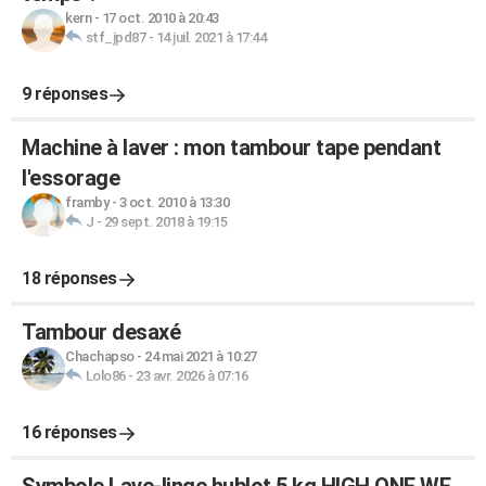
kern
-
17 oct. 2010 à 20:43
stf_jpd87
-
14 juil. 2021 à 17:44
9 réponses
Machine à laver : mon tambour tape pendant
l'essorage
framby
-
3 oct. 2010 à 13:30
J
-
29 sept. 2018 à 19:15
18 réponses
Tambour desaxé
Chachapso
-
24 mai 2021 à 10:27
Lolo86
-
23 avr. 2026 à 07:16
16 réponses