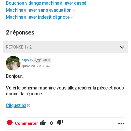
Bouchon vidange machine à laver cassé
City break
Voyage de noces
Climat
Destinations
Voyage nature
Forum
+
PHOTO
Machine a laver sans evacuation
✓
Machine a laver indesit clignote
✓
GUIDES D'ACHAT
BONS PLANS
2 réponses
CARTE DE VOEUX
RÉPONSE 1 / 2
Carte Bonne année
Carte Pâques
Carte de Noël
Carte Saint-Valentin
Carte d'anniversaire
DICTIONNAIRE
Papy35
4 808
Biographies
Expressions
Dictionnaire
Citations
Proverbes
9 janv. 2017 à 11:42
PROGRAMME TV
Bonjour,
COPAINS D'AVANT
Voici le schéma machine vous allez repérer la pièce et nous
Se connecter
Collèges
Universités
Service militaire
S'inscrire
Lycées
Primaires
Entreprises
Avis de recherche
AVIS DE DÉCÈS
donner la réponse
FORUM
Cliquez Ici
Lifestyle
Sport
Television
Cinema
Bricolage
Culture
Auto
Voyage
0
Commenter