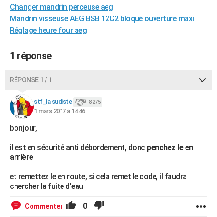
Changer mandrin perceuse aeg
City break
Voyage de noces
Climat
Destinations
Voyage nature
Forum
+
PHOTO
Mandrin visseuse AEG BSB 12C2 bloqué ouverture maxi
Réglage heure four aeg
GUIDES D'ACHAT
BONS PLANS
1 réponse
CARTE DE VOEUX
RÉPONSE 1 / 1
Carte Bonne année
Carte Pâques
Carte de Noël
Carte Saint-Valentin
Carte d'anniversaire
DICTIONNAIRE
stf_la sudiste
8 275
Biographies
Expressions
Dictionnaire
Citations
Proverbes
PROGRAMME TV
1 mars 2017 à 14:46
bonjour,
COPAINS D'AVANT
Se connecter
Collèges
Universités
Service militaire
S'inscrire
Lycées
Primaires
Entreprises
Avis de recherche
il est en sécurité anti débordement, donc
penchez le en
AVIS DE DÉCÈS
arrière
FORUM
et remettez le en route, si cela remet le code, il faudra
chercher la fuite d'eau
Lifestyle
Sport
Television
Cinema
Bricolage
Culture
Auto
Voyage
0
Commenter