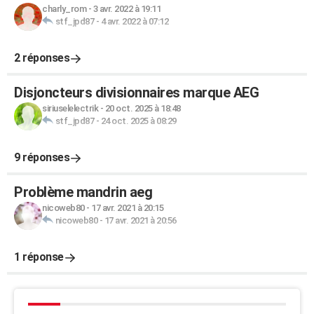
charly_rom
-
3 avr. 2022 à 19:11
stf_jpd87
-
4 avr. 2022 à 07:12
2 réponses
Disjoncteurs divisionnaires marque AEG
siriuselelectrik
-
20 oct. 2025 à 18:48
stf_jpd87
-
24 oct. 2025 à 08:29
9 réponses
Problème mandrin aeg
nicoweb80
-
17 avr. 2021 à 20:15
nicoweb80
-
17 avr. 2021 à 20:56
1 réponse