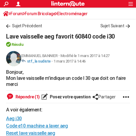
ACTUALITÉS
Forum
Forum Bricolage
Connexion
Electroménager
S'inscrire
Rechercher
Société
Education
Villes
Politique
Faits Divers
Monde
+
SPORT
Sujet Précédent
Sujet Suivant
Football
Cyclisme
Forum
Coupe du monde 2026
Tennis
Rugby
CULTURE
Lave vaisselle aeg favorit 60840 code i30
TNT
Cinéma
Musique
Programme TV
Streaming
Sorties cinéma
+
FINANCE
Résolu
Impôts
Immobilier
Banque
Crédit
Retraite
Epargne
Risques naturels par ville
Assurance
EMMANUEL BANNIER
-
Modifié le 1 mars 2017 à 14:27
AUTO
stf_la sudiste
-
1 mars 2017 à 14:46
Réserver un essai
Berlines
Forum auto
Essais
Citadines
SUV
+
HIGH-TECH
Bonjour,
Mon lave vaisselle m'indique un code I 30 que doit on faire
Meilleur smartphone
Ordinateurs
Guide high-tech
Mobiles
Internet
Jeux vidéo
+
BRICOLAGE
merci
Aménagement intérieur
Cuisine
Jardinage
+
Forum
Extérieur
Salle de bains
Rangement
WEEK-END
Répondre (1)
Posez votre question
Partager
Escapades
Expositions
Week-end nature
Guides de France
Patrimoine
Musées
+
LIFESTYLE
A voir également:
Bien-être
Mode
+
Art de vivre
Loisirs
Modes de vie
Aeg i30
SANTE
Code e10 machine a laver aeg
Guide de la santé
Médicaments
+
Alimentation
Maladies
Sommeil
VOYAGE
Reset lave vaisselle aeg