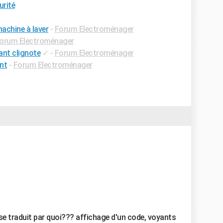
urité
achine à laver
-
Forum Electroménager
orum Electroménager
ant clignote
✓
-
Forum Electroménager
ent
-
Forum Electroménager
a se traduit par quoi??? affichage d'un code, voyants