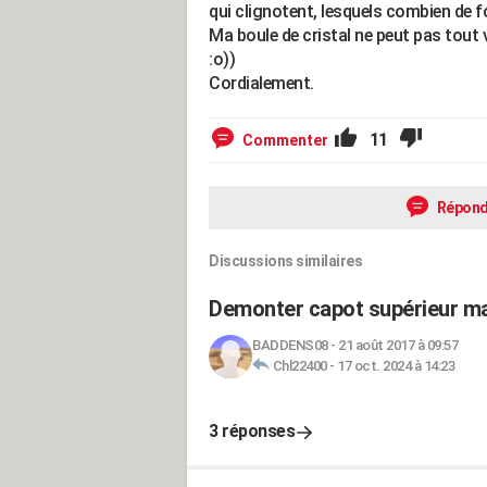
qui clignotent, lesquels combien de f
Ma boule de cristal ne peut pas tout v
:o))
Cordialement.
11
Commenter
Répond
Discussions similaires
Demonter capot supérieur ma
BADDENS08
-
21 août 2017 à 09:57
Chl22400
-
17 oct. 2024 à 14:23
3 réponses