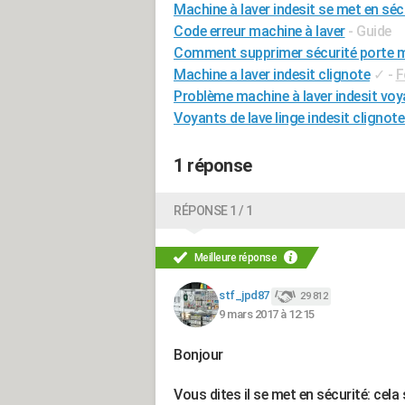
Machine à laver indesit se met en séc
Code erreur machine à laver
- Guide
Comment supprimer sécurité porte m
Machine a laver indesit clignote
✓
-
F
Problème machine à laver indesit voy
Voyants de lave linge indesit clignot
1 réponse
RÉPONSE 1 / 1
Meilleure réponse
stf_jpd87
29 812
9 mars 2017 à 12:15
Bonjour
Vous dites il se met en sécurité: cel