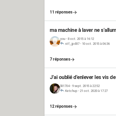
11 réponses
ma machine à laver ne s'allum
you
-
8 oct. 2015 à 16:12
stf_jpd87
-
10 oct. 2015 à 06:36
7 réponses
J'ai oublié d'enlever les vis
lili1704
-
9 sept. 2015 à 22:52
Ketchup
-
21 oct. 2020 à 17:27
12 réponses