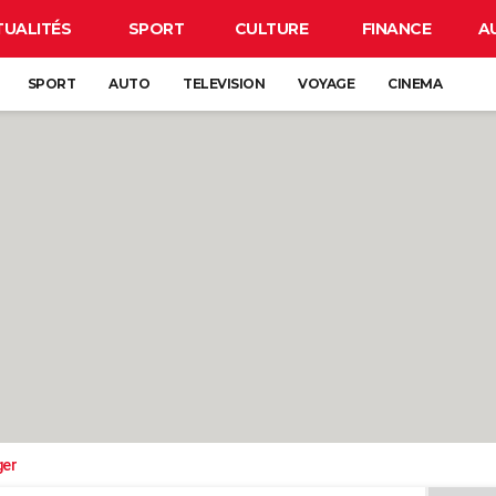
TUALITÉS
SPORT
CULTURE
FINANCE
A
SPORT
AUTO
TELEVISION
VOYAGE
CINEMA
ger