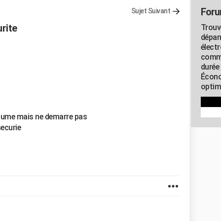
Foru
Sujet Suivant
rite
Trouv
dépan
élect
commu
durée
Écono
optimi
llume mais ne demarre pas
securie