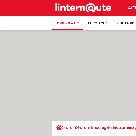
AC
BRICOLAGE
LIFESTYLE
CULTURE
Forum
Forum Bricolage
Electroména