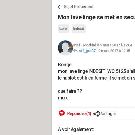
Sujet Précédent
Mon lave linge se met en secu
Laver
Indesit
stef
-
Modifié le 9 mars 2017 à 12:04
stf_jpd87
-
9 mars 2017 à 12:15
Bonge
mon lave linge INDESIT IWC 5125 s'a
le hublot est bien ferme, il se met en 
que faire ??
merci
Répondre (1)
Partager
A voir également: