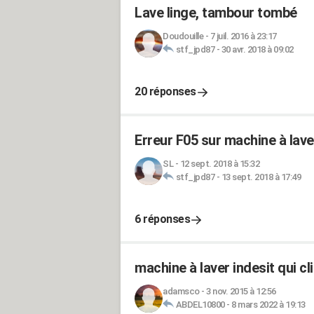
Lave linge, tambour tombé
Doudouille
-
7 juil. 2016 à 23:17
stf_jpd87
-
30 avr. 2018 à 09:02
20 réponses
Erreur F05 sur machine à lav
SL
-
12 sept. 2018 à 15:32
stf_jpd87
-
13 sept. 2018 à 17:49
6 réponses
machine à laver indesit qui c
adamsco
-
3 nov. 2015 à 12:56
ABDEL10800
-
8 mars 2022 à 19:13