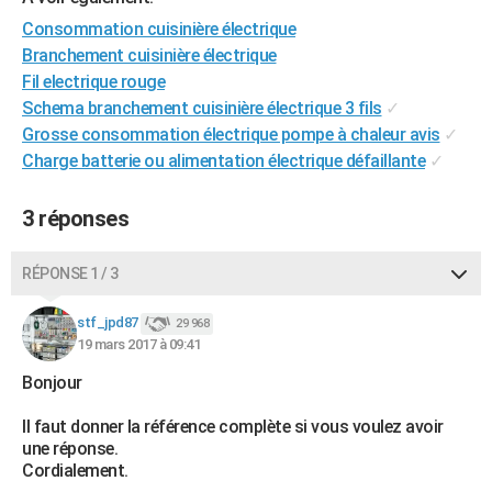
City break
Voyage de noces
Climat
Destinations
Voyage nature
Forum
+
PHOTO
Consommation cuisinière électrique
Branchement cuisinière électrique
GUIDES D'ACHAT
Fil electrique rouge
Schema branchement cuisinière électrique 3 fils
✓
BONS PLANS
Grosse consommation électrique pompe à chaleur avis
✓
CARTE DE VOEUX
Charge batterie ou alimentation électrique défaillante
✓
Carte Bonne année
Carte Pâques
Carte de Noël
Carte Saint-Valentin
Carte d'anniversaire
DICTIONNAIRE
3 réponses
Biographies
Expressions
Dictionnaire
Citations
Proverbes
PROGRAMME TV
RÉPONSE 1 / 3
COPAINS D'AVANT
stf_jpd87
29 968
Se connecter
Collèges
Universités
Service militaire
S'inscrire
Lycées
Primaires
Entreprises
Avis de recherche
AVIS DE DÉCÈS
19 mars 2017 à 09:41
Bonjour
FORUM
Lifestyle
Sport
Television
Cinema
Bricolage
Culture
Auto
Voyage
Il faut donner la référence complète si vous voulez avoir
une réponse.
Cordialement.