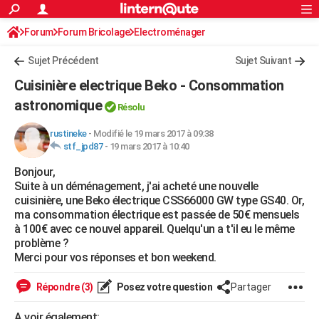
ACTUALITÉS
Forum
Forum Bricolage
Connexion
Electroménager
S'inscrire
Rechercher
Société
Education
Villes
Politique
Faits Divers
Monde
+
SPORT
Sujet Précédent
Sujet Suivant
Football
Cyclisme
Forum
Coupe du monde 2026
Tennis
Rugby
CULTURE
Cuisinière electrique Beko - Consommation
TNT
Cinéma
Musique
Programme TV
Streaming
Sorties cinéma
+
astronomique
FINANCE
Résolu
Impôts
Immobilier
Banque
Crédit
Retraite
Epargne
Risques naturels par ville
Assurance
AUTO
rustineke
-
Modifié le 19 mars 2017 à 09:38
stf_jpd87
-
19 mars 2017 à 10:40
Réserver un essai
Berlines
Forum auto
Essais
Citadines
SUV
+
HIGH-TECH
Bonjour,
Suite à un déménagement, j'ai acheté une nouvelle
Meilleur smartphone
Ordinateurs
Guide high-tech
Mobiles
Internet
Jeux vidéo
+
BRICOLAGE
cuisinière, une Beko électrique CSS66000 GW type GS40. Or,
ma consommation électrique est passée de 50€ mensuels
Aménagement intérieur
Cuisine
Jardinage
+
Forum
Extérieur
Salle de bains
Rangement
WEEK-END
à 100€ avec ce nouvel appareil. Quelqu'un a t'il eu le même
problème ?
Escapades
Expositions
Week-end nature
Guides de France
Patrimoine
Musées
+
LIFESTYLE
Merci pour vos réponses et bon weekend.
Bien-être
Mode
+
Art de vivre
Loisirs
Modes de vie
SANTE
Répondre (3)
Posez votre question
Partager
Guide de la santé
Médicaments
+
Alimentation
Maladies
Sommeil
VOYAGE
A voir également: