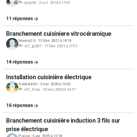
yoyo65
-
2 oct. 2014 à 17:01
11 réponses
Branchement cuisiniere vitrocéramique
Novice2.0
-
13 févr. 2021 à 18:19
stf_jpd87
-
17 févr. 2021 à 17:51
14 réponses
Installation cuisinière électrique
Solidarinfo
-
3 nov. 2020 à 16:53
stf_frmu
-
22 nov. 2024 à 14:17
16 réponses
Branchement cuisinière induction 3 fils sur
prise électrique
Popoy
-
5 avr. 2025 à 13:18