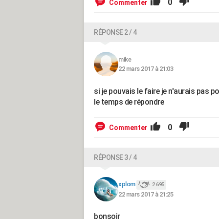
0
Commenter
RÉPONSE 2 / 4
mike
22 mars 2017 à 21:03
si je pouvais le faire je n'aurais pas
le temps de répondre
0
Commenter
RÉPONSE 3 / 4
xplom
2 695
22 mars 2017 à 21:25
bonsoir