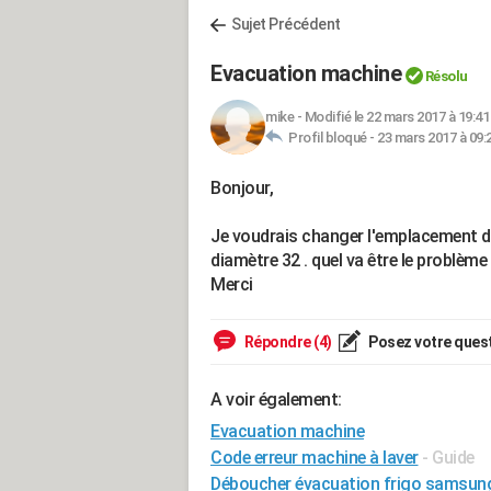
Sujet Précédent
Evacuation machine
Résolu
mike
-
Modifié le 22 mars 2017 à 19:41
Profil bloqué -
23 mars 2017 à 09:
Bonjour,
Je voudrais changer l'emplacement d
diamètre 32 . quel va être le problème
Merci
Répondre (4)
Posez votre ques
A voir également:
Evacuation machine
Code erreur machine à laver
- Guide
Déboucher évacuation frigo samsun