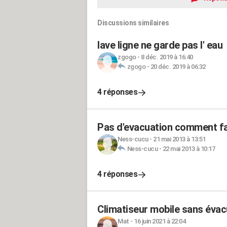
Discussions similaires
lave ligne ne garde pas l' eau
zgogo
-
8 déc. 2019 à 16:40
zgogo
-
20 déc. 2019 à 06:32
4 réponses
Pas d'evacuation comment fair
Ness-cucu
-
21 mai 2013 à 13:51
Ness-cucu
-
22 mai 2013 à 10:17
4 réponses
Climatiseur mobile sans éva
Mat
-
16 juin 2021 à 22:04