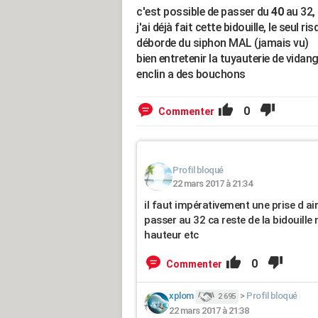
c'est possible de passer du
40
au 32, 
j'ai déjà fait cette bidouille, le seul r
déborde du siphon MAL (jamais vu)
bien entretenir la tuyauterie de vida
enclin a des bouchons
0
Commenter
Profil bloqué
22 mars 2017 à 21:34
il faut impérativement une prise d air
passer au 32 ca reste de la bidouille
hauteur etc
0
Commenter
xplom
>
Profil bloqué
2 695
22 mars 2017 à 21:38