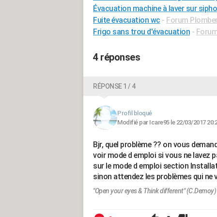
Évacuation machine à laver sur sipho
Fuite évacuation wc
-
Forum Plomber
Frigo sans trou d'évacuation
-
Forum
4 réponses
RÉPONSE 1 / 4
Profil bloqué
Modifié par Icare95 le 22/03/2017 20:
Bjr, quel problème ?? on vous deman
voir mode d emploi si vous ne lavez 
sur le mode d emploi section Installat
sinon attendez les problèmes qui ne v
"Open your eyes & Think different" (C.Demoy)