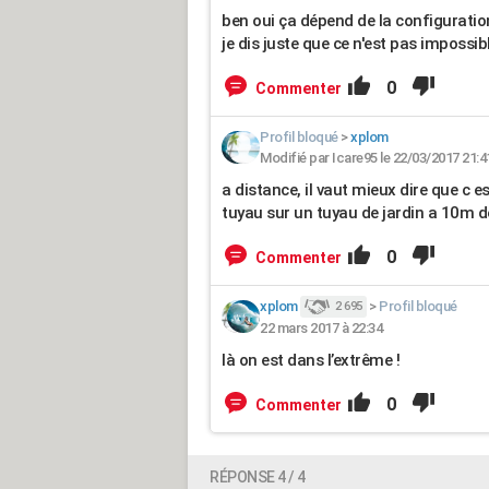
ben oui ça dépend de la configurati
je dis juste que ce n'est pas impossib
0
Commenter
Profil bloqué
>
xplom
Modifié par Icare95 le 22/03/2017 21:4
a distance, il vaut mieux dire que c est
tuyau sur un tuyau de jardin a 10m de
0
Commenter
xplom
>
Profil bloqué
2 695
22 mars 2017 à 22:34
là on est dans l’extrême !
0
Commenter
RÉPONSE 4 / 4