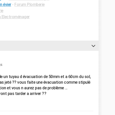
n évier
-
Forum Plomberie
ie
 Electroménager
24
de un tuyau d évacuation de 50mm et a 60cm du sol,
pas jeté ?? vous faite une évacuation comme stipulé
ion et vous n aurez pas de problème ...
ont pas tarder a arriver ??