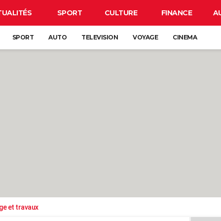
TUALITÉS
SPORT
CULTURE
FINANCE
A
SPORT
AUTO
TELEVISION
VOYAGE
CINEMA
ge et travaux