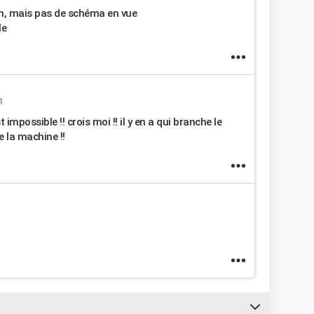
on, mais pas de schéma en vue
le
1
 impossible !! crois moi !! il y en a qui branche le
 la machine !!