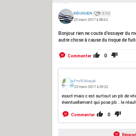
KIDUGUEN
5 112
23 mars 2017 à 08:52
Bonjour rien ne coute d'essayer du mo
autre chose à cause du risque de fuite
0
Commenter
Profil bloqué
23 mars 2017 à 09:22
exact mais c est surtout un pb de vi
éventuellement qui pose pb .. le résu
0
Commenter
Répond