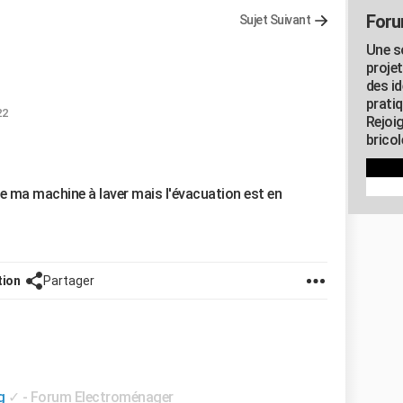
Foru
Sujet Suivant
Une s
proje
des id
pratiq
22
Rejoi
brico
e ma machine à laver mais l'évacuation est en
tion
Partager
g
✓
-
Forum Electroménager