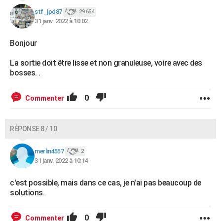
stf_jpd87
29 654
31 janv. 2022 à 10:02
Bonjour
La sortie doit être lisse et non granuleuse, voire avec des
bosses. .
0
Commenter
RÉPONSE 8 / 10
merlin4557
2
31 janv. 2022 à 10:14
c'est possible, mais dans ce cas, je n'ai pas beaucoup de
solutions.
0
Commenter