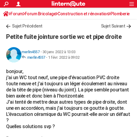
ACTUALITÉS
Forum
Forum Bricolage
Connexion
Construction et rénovation
S'inscrire
Plomberie
Rechercher
Société
Education
Villes
Politique
Faits Divers
Monde
+
SPORT
Sujet Précédent
Sujet Suivant
Football
Cyclisme
Forum
Coupe du monde 2026
Tennis
Rugby
CULTURE
Petite fuite jointure sortie wc et pipe droite
TNT
Cinéma
Musique
Programme TV
Streaming
Sorties cinéma
+
FINANCE
merlin4557
-
30 janv. 2022 à 13:03
Impôts
Immobilier
Banque
Crédit
Retraite
Epargne
Risques naturels par ville
Assurance
AUTO
merlin4557
-
1 févr. 2022 à 09:02
Réserver un essai
Berlines
Forum auto
Essais
Citadines
SUV
+
HIGH-TECH
bonjour,
j'ai un WC tout neuf, une pipe d'évacuation PVC droite
Meilleur smartphone
Ordinateurs
Guide high-tech
Mobiles
Internet
Jeux vidéo
+
BRICOLAGE
toute neuve et j'ai toujours un léger écoulement au niveau
de la tête de pipe (niveau du joint). La pipe semble pourtant
Aménagement intérieur
Cuisine
Jardinage
+
Forum
Extérieur
Salle de bains
Rangement
WEEK-END
bien axée et donc bien à l'horizontale.
J'ai tenté de mettre deux autres types de pipe droite, dont
Escapades
Expositions
Week-end nature
Guides de France
Patrimoine
Musées
+
LIFESTYLE
une en accordéon, mais j'ai toujours ce goutte à goutte.
L'évacuation céramique du WC pourrait-elle avoir un défaut
Bien-être
Mode
+
Art de vivre
Loisirs
Modes de vie
SANTE
?
Quelles solutions svp ?
Guide de la santé
Médicaments
+
Alimentation
Maladies
Sommeil
VOYAGE