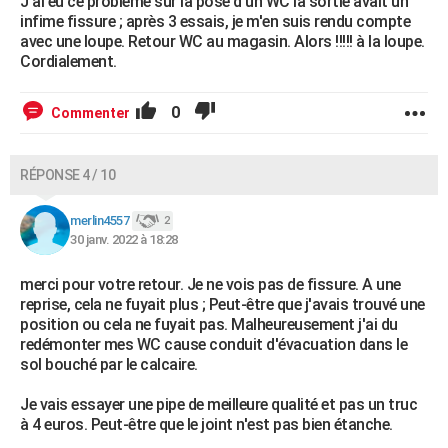
J'ai eu ce problème sur la pose d'un WC la sortie avait un
infime fissure ; après 3 essais, je m'en suis rendu compte
avec une loupe. Retour WC au magasin. Alors !!!!! à la loupe.
Cordialement.
0
Commenter
RÉPONSE 4 / 10
merlin4557
2
30 janv. 2022 à 18:28
merci pour votre retour. Je ne vois pas de fissure. A une
reprise, cela ne fuyait plus ; Peut-être que j'avais trouvé une
position ou cela ne fuyait pas. Malheureusement j'ai du
redémonter mes WC cause conduit d'évacuation dans le
sol bouché par le calcaire.
Je vais essayer une pipe de meilleure qualité et pas un truc
à 4 euros. Peut-être que le joint n'est pas bien étanche.