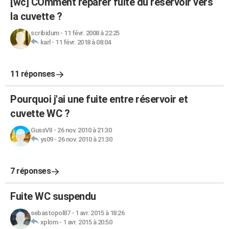
[wc] COmment réparer fuite du réservoir vers
la cuvette ?
scribidum
-
11 févr. 2008 à 22:25
karl
-
11 févr. 2018 à 08:04
11 réponses
Pourquoi j'ai une fuite entre réservoir et
cuvette WC ?
GussVII
-
26 nov. 2010 à 21:30
ys09
-
26 nov. 2010 à 21:30
7 réponses
Fuite WC suspendu
sebastopol87
-
1 avr. 2015 à 18:26
xplom
-
1 avr. 2015 à 20:50