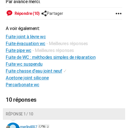
Par avance merci.
City break
Voyage de noces
Climat
Destinations
Voyage nature
Forum
+
PHOTO
Répondre (10)
Partager
GUIDES D'ACHAT
A voir également:
BONS PLANS
Fuite joint à lèvre wc
CARTE DE VOEUX
Fuite évacuation wc
- Meilleures réponses
Fuite pipe wc
- Meilleures réponses
Carte Bonne année
Carte Pâques
Carte de Noël
Carte Saint-Valentin
Carte d'anniversaire
DICTIONNAIRE
Fuite de WC : méthodes simples de réparation
Biographies
Expressions
Dictionnaire
Citations
Proverbes
Fuite wc suspendu
PROGRAMME TV
Fuite chasse d'eau joint neuf
✓
COPAINS D'AVANT
Acetone joint silicone
Percarbonate wc
Se connecter
Collèges
Universités
Service militaire
S'inscrire
Lycées
Primaires
Entreprises
Avis de recherche
AVIS DE DÉCÈS
10 réponses
FORUM
Lifestyle
Sport
Television
Cinema
Bricolage
Culture
Auto
Voyage
RÉPONSE 1 / 10
merlin4557
2