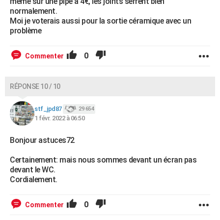
même sur une pipe à 4€, les joints serrent bien
normalement.
Moi je voterais aussi pour la sortie céramique avec un
problème
0
Commenter
RÉPONSE 10 / 10
stf_jpd87
29 654
1 févr. 2022 à 06:50
Bonjour astuces72
Certainement: mais nous sommes devant un écran pas
devant le WC.
Cordialement.
0
Commenter