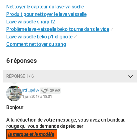
City break
Voyage de noces
Climat
Destinations
Voyage nature
Forum
+
Nettoyer le capteur du lave-vaisselle
PHOTO
Produit pour nettoyer le lave vaisselle
GUIDES D'ACHAT
Lave vaisselle sharp f2
Problème lave-vaisselle beko tourne dans le vide
✓
BONS PLANS
Lave vaisselle beko p1 clignote
✓
Comment nettoyer du sang
CARTE DE VOEUX
Carte Bonne année
Carte Pâques
Carte de Noël
Carte Saint-Valentin
Carte d'anniversaire
DICTIONNAIRE
6 réponses
Biographies
Expressions
Dictionnaire
Citations
Proverbes
PROGRAMME TV
RÉPONSE 1 / 6
COPAINS D'AVANT
stf_jpd87
29 960
Se connecter
Collèges
Universités
Service militaire
S'inscrire
Lycées
Primaires
Entreprises
Avis de recherche
AVIS DE DÉCÈS
1 juin 2017 à 18:31
Bonjour
FORUM
A la rédaction de votre message, vous avez un bandeau
Lifestyle
Sport
Television
Cinema
Bricolage
Culture
Auto
Voyage
rouge qui vous demande de préciser
la marque et le modèle