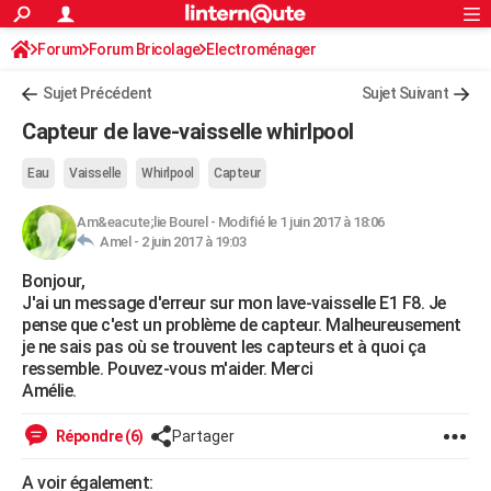
ACTUALITÉS
Forum
Forum Bricolage
Connexion
Electroménager
S'inscrire
Rechercher
Société
Education
Villes
Politique
Faits Divers
Monde
+
SPORT
Sujet Précédent
Sujet Suivant
Football
Cyclisme
Forum
Coupe du monde 2026
Tennis
Rugby
CULTURE
Capteur de lave-vaisselle whirlpool
TNT
Cinéma
Musique
Programme TV
Streaming
Sorties cinéma
+
FINANCE
Eau
Vaisselle
Whirlpool
Capteur
Impôts
Immobilier
Banque
Crédit
Retraite
Epargne
Risques naturels par ville
Assurance
AUTO
Am&eacute;lie Bourel
-
Modifié le 1 juin 2017 à 18:06
Amel -
2 juin 2017 à 19:03
Réserver un essai
Berlines
Forum auto
Essais
Citadines
SUV
+
HIGH-TECH
Bonjour,
Meilleur smartphone
Ordinateurs
Guide high-tech
Mobiles
Internet
Jeux vidéo
+
BRICOLAGE
J'ai un message d'erreur sur mon lave-vaisselle E1 F8. Je
pense que c'est un problème de capteur. Malheureusement
Aménagement intérieur
Cuisine
Jardinage
+
Forum
Extérieur
Salle de bains
Rangement
WEEK-END
je ne sais pas où se trouvent les capteurs et à quoi ça
ressemble. Pouvez-vous m'aider. Merci
Escapades
Expositions
Week-end nature
Guides de France
Patrimoine
Musées
+
LIFESTYLE
Amélie.
Bien-être
Mode
+
Art de vivre
Loisirs
Modes de vie
SANTE
Répondre (6)
Partager
Guide de la santé
Médicaments
+
Alimentation
Maladies
Sommeil
VOYAGE
A voir également: