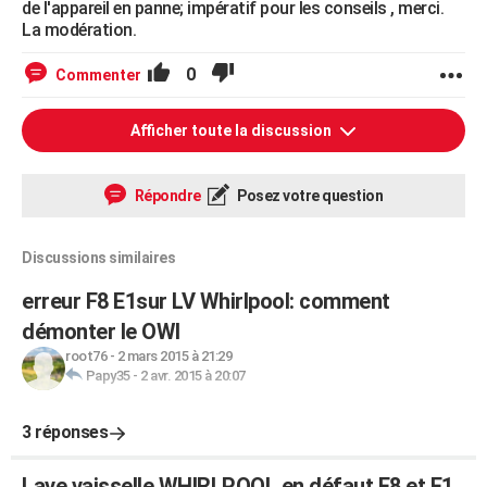
de l'appareil en panne; impératif pour les conseils , merci.
La modération.
0
Commenter
Afficher toute la discussion
Répondre
Posez votre question
Discussions similaires
erreur F8 E1sur LV Whirlpool: comment
démonter le OWI
root76
-
2 mars 2015 à 21:29
Papy35
-
2 avr. 2015 à 20:07
3 réponses
Lave vaisselle WHIRLPOOL en défaut F8 et E1