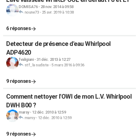
DOMISA76
-
28 nov. 2014 à 09:58
noune73
-
25 avr. 2019 à 10:38
6 réponses
Detecteur de présence d'eau Whirlpool
ADP4620
fvaligiani
-
31 déc. 2013 à 12:27
stf_la sudiste
-
5 mars 2016 à 09:36
9 réponses
Comment nettoyer l'OWI de mon L.V. Whirlpool
DWH B00 ?
marsy
-
12 déc. 2010 à 12:59
marsy
-
12 déc. 2010 à 12:59
9 réponses