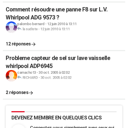
Comment résoudre une panne F8 sur L.V.
Whirlpool ADG 9573 ?
palombo bernard
-
12 juin 2010 à 13:11
la sudiste
-
12 juin 2010 à 13:11
12 réponses
Probleme capteur de sel sur lave vaisselle
whirlpool ADP6945
camacho13
-
30 oct. 2005 à 02:02
RICHARD
-
30 oct. 2005 à 02:02
2 réponses
DEVENEZ MEMBRE EN QUELQUES CLICS
Connectez-vous simplement avec ceux qui