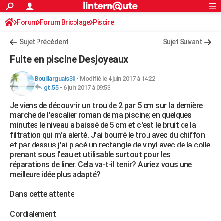
ACTUALITÉS
Forum
Forum Bricolage
Connexion
Piscine
S'inscrire
Rechercher
Société
Education
Villes
Politique
Faits Divers
Monde
+
SPORT
Sujet Précédent
Sujet Suivant
Football
Cyclisme
Forum
Coupe du monde 2026
Tennis
Rugby
CULTURE
Fuite en piscine Desjoyeaux
TNT
Cinéma
Musique
Programme TV
Streaming
Sorties cinéma
+
FINANCE
Bouillarguais30
-
Modifié le 4 juin 2017 à 14:22
gt.55
-
6 juin 2017 à 09:53
Impôts
Immobilier
Banque
Crédit
Retraite
Epargne
Risques naturels par ville
Assurance
AUTO
Je viens de découvrir un trou de 2 par 5 cm sur la dernière
Réserver un essai
Berlines
Forum auto
Essais
Citadines
SUV
+
HIGH-TECH
marche de l'escalier roman de ma piscine; en quelques
minutes le niveau a baissé de 5 cm et c'est le bruit de la
Meilleur smartphone
Ordinateurs
Guide high-tech
Mobiles
Internet
Jeux vidéo
+
BRICOLAGE
filtration qui m'a alerté. J'ai bourré le trou avec du chiffon
et par dessus j'ai placé un rectangle de vinyl avec de la colle
Aménagement intérieur
Cuisine
Jardinage
+
Forum
Extérieur
Salle de bains
Rangement
WEEK-END
prenant sous l'eau et utilisable surtout pour les
réparations de liner. Cela va-t-il tenir? Auriez vous une
Escapades
Expositions
Week-end nature
Guides de France
Patrimoine
Musées
+
LIFESTYLE
meilleure idée plus adapté?
Bien-être
Mode
+
Art de vivre
Loisirs
Modes de vie
SANTE
Dans cette attente
Guide de la santé
Médicaments
+
Alimentation
Maladies
Sommeil
VOYAGE
Cordialement