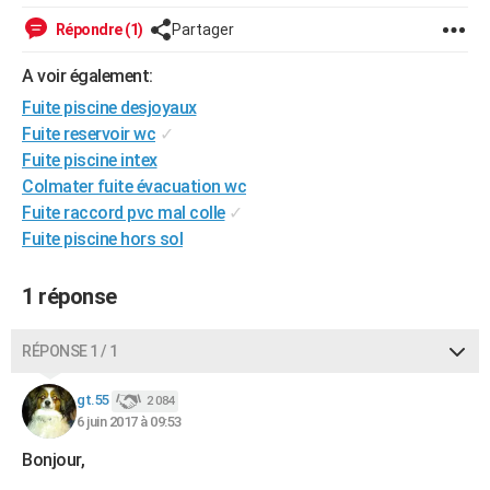
City break
Voyage de noces
Climat
Destinations
Voyage nature
Forum
+
PHOTO
Répondre (1)
Partager
GUIDES D'ACHAT
A voir également:
Fuite piscine desjoyaux
BONS PLANS
Fuite reservoir wc
✓
CARTE DE VOEUX
Fuite piscine intex
Colmater fuite évacuation wc
Carte Bonne année
Carte Pâques
Carte de Noël
Carte Saint-Valentin
Carte d'anniversaire
DICTIONNAIRE
Fuite raccord pvc mal colle
✓
Fuite piscine hors sol
Biographies
Expressions
Dictionnaire
Citations
Proverbes
PROGRAMME TV
COPAINS D'AVANT
1 réponse
Se connecter
Collèges
Universités
Service militaire
S'inscrire
Lycées
Primaires
Entreprises
Avis de recherche
AVIS DE DÉCÈS
RÉPONSE 1 / 1
FORUM
gt.55
2 084
Lifestyle
Sport
Television
Cinema
Bricolage
Culture
Auto
Voyage
6 juin 2017 à 09:53
Bonjour,