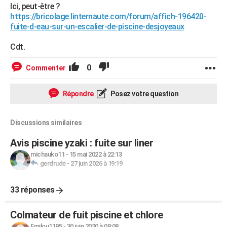
Ici, peut-être ?
https://bricolage.linternaute.com/forum/affich-196420-
fuite-d-eau-sur-un-escalier-de-piscine-desjoyeaux
Cdt.
0
Commenter
Répondre
Posez votre question
Discussions similaires
Avis piscine yzaki : fuite sur liner
michauko11
-
15 mai 2022 à 22:13
gerdrude
-
27 juin 2026 à 19:19
33 réponses
Colmateur de fuit piscine et chlore
Emilou1195
-
30 juin 2020 à 08:08