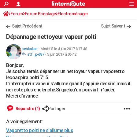
ACTUALITÉS
Forum
Forum Bricolage
Connexion
Electroménager
S'inscrire
Rechercher
Société
Education
Villes
Politique
Faits Divers
Monde
+
SPORT
Sujet Précédent
Sujet Suivant
Football
Cyclisme
Forum
Coupe du monde 2026
Tennis
Rugby
CULTURE
Dépannage nettoyeur vapeur polti
TNT
Cinéma
Musique
Programme TV
Streaming
Sorties cinéma
+
FINANCE
penkalled
-
Modifié le 4 juin 2017 à 17:48
stf_jpd87
-
5 juin 2017 à 06:42
Impôts
Immobilier
Banque
Crédit
Retraite
Epargne
Risques naturels par ville
Assurance
AUTO
Bonjour,
Réserver un essai
Berlines
Forum auto
Essais
Citadines
SUV
+
HIGH-TECH
Je souhaiterais dépanner un nettoyeur vapeur vaporetto
lecoaspira polti 715.
Meilleur smartphone
Ordinateurs
Guide high-tech
Mobiles
Internet
Jeux vidéo
+
BRICOLAGE
L'interrupteur vapeur s'allume quand j'appuie dessus mais il
ne reste plus enclenché.Si quelqu'un pouvait m'aider.
Aménagement intérieur
Cuisine
Jardinage
+
Forum
Extérieur
Salle de bains
Rangement
WEEK-END
Merci d'avance
Escapades
Expositions
Week-end nature
Guides de France
Patrimoine
Musées
+
LIFESTYLE
Répondre (1)
Partager
Bien-être
Mode
+
Art de vivre
Loisirs
Modes de vie
SANTE
A voir également:
Vaporetto polti ne s'allume plus
Guide de la santé
Médicaments
+
Alimentation
Maladies
Sommeil
VOYAGE