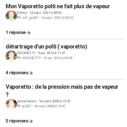
Mon Vaporetto polti ne fait plus de vapeur
Emmy
-
14 sept. 2021 à 08:56
stf_jpd87
-
14 sept. 2021 à 09:22
1 réponse
détartrage d'un polti ( vaporetto)
XIXUNET77
-
9 avr. 2014 à 11:47
XIXUNET77
-
12 avr. 2014 à 09:38
4 réponses
Vaporetto : de la pression mais pas de vapeur
?
jpmachanov
-
16 mars 2008 à 19:47
jpd87
-
16 mars 2008 à 19:47
5 réponses