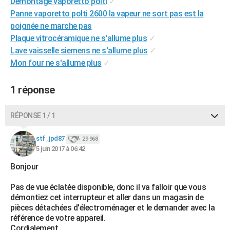
Démontage vaporetto polti
✓
City break
Voyage de noces
Climat
Destinations
Voyage nature
Forum
+
PHOTO
Panne vaporetto polti 2600 la vapeur ne sort pas est la
poignée ne marche pas
GUIDES D'ACHAT
Plaque vitrocéramique ne s'allume plus
✓
Lave vaisselle siemens ne s'allume plus
✓
BONS PLANS
Mon four ne s'allume plus
✓
CARTE DE VOEUX
1 réponse
Carte Bonne année
Carte Pâques
Carte de Noël
Carte Saint-Valentin
Carte d'anniversaire
DICTIONNAIRE
Biographies
Expressions
Dictionnaire
Citations
Proverbes
RÉPONSE 1 / 1
PROGRAMME TV
COPAINS D'AVANT
stf_jpd87
29 968
5 juin 2017 à 06:42
Se connecter
Collèges
Universités
Service militaire
S'inscrire
Lycées
Primaires
Entreprises
Avis de recherche
AVIS DE DÉCÈS
Bonjour
FORUM
Pas de vue éclatée disponible, donc il va falloir que vous
démontiez cet interrupteur et aller dans un magasin de
Lifestyle
Sport
Television
Cinema
Bricolage
Culture
Auto
Voyage
pièces détachées d'électroménager et le demander avec la
référence de votre appareil.
Cordialement.