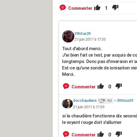
1
Commenter
39titus39
21 juin 2017 à 17:35
Tout d'abord merci..
J'ai bien fait ce test, par acquis de 
longtemps. Donc pas d'inversion et seu
Est-ce qu'une sonde de ionisation vie
Merci..
0
Commenter
docchaudiere
>
39titus39
953
21 juin 2017 à 17:39
si la chaudière fonctionne dix secon
le voyant rouge doit s'allumer
0
Commenter