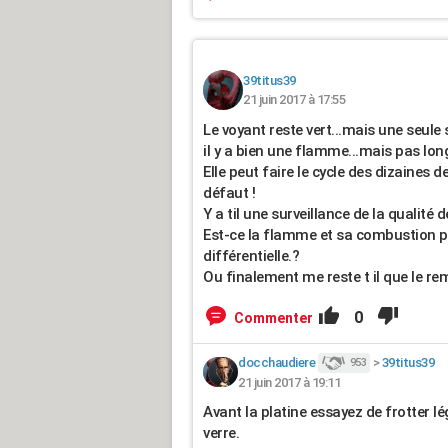
39titus39
21 juin 2017 à 17:55
Le voyant reste vert...mais une seule
il y a bien une flamme...mais pas lo
Elle peut faire le cycle des dizaines 
défaut !
Y a til une surveillance de la qualité 
Est-ce la flamme et sa combustion p
différentielle.?
Ou finalement me reste t il que le re
0
Commenter
docchaudiere
>
39titus39
953
21 juin 2017 à 19:11
Avant la platine essayez de frotter l
verre.