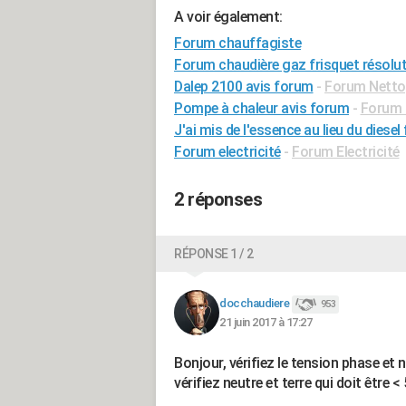
A voir également:
Forum chauffagiste
Forum chaudière gaz frisquet résolu
Dalep 2100 avis forum
-
Forum Netto
Pompe à chaleur avis forum
-
Forum 
J'ai mis de l'essence au lieu du diese
Forum electricité
-
Forum Electricité
2 réponses
RÉPONSE 1 / 2
docchaudiere
953
21 juin 2017 à 17:27
Bonjour, vérifiez le tension phase et ne
vérifiez neutre et terre qui doit être < 