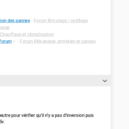
tion des pannes
-
Forum Bricolage / outillage
yage
Chauffage et climatisation
l forum
✓
-
Forum Mécanique, entretien et pannes
utre pour vérifier qu'il n'y a pas d'inversion puis
5v.