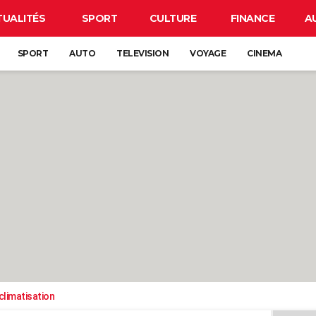
TUALITÉS
SPORT
CULTURE
FINANCE
A
SPORT
AUTO
TELEVISION
VOYAGE
CINEMA
climatisation