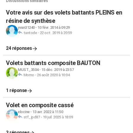
Discussions similaires
Votre avis sur des volets battants PLEINS en
résine de synthèse
yvan31240
-
10 févr. 2014 à 09:29
tantode
-
22 oct. 2019 à 20:59
24 réponses
Volets battants composite BAUTON
MUST_3504
-
15 déc. 2019 à 23:57
Momo
-
26 août 2020 à 10:04
1 réponse
Volet en composite cassé
elocine
-
13 avr. 2022 à 11:50
stf_jpd87
-
19 juil. 2025 à 18:09
3 réponses