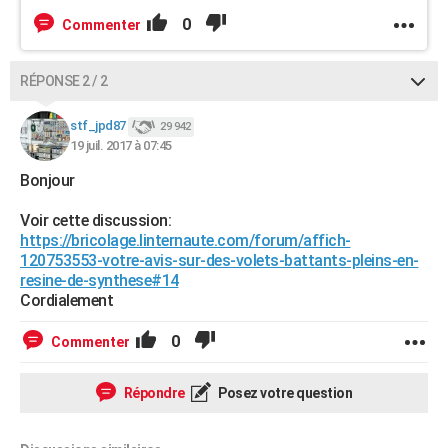
0
Commenter
RÉPONSE 2 / 2
stf_jpd87
29 942
19 juil. 2017 à 07:45
Bonjour
Voir cette discussion:
https://bricolage.linternaute.com/forum/affich-
120753553-votre-avis-sur-des-volets-battants-pleins-en-
resine-de-synthese#14
Cordialement
0
Commenter
Répondre
Posez votre question