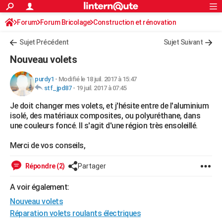
ACTUALITÉS
Forum
Forum Bricolage
Connexion
Construction et rénovation
S'inscrire
Rechercher
Société
Education
Villes
Politique
Faits Divers
Monde
+
SPORT
Sujet Précédent
Sujet Suivant
Football
Cyclisme
Forum
Coupe du monde 2026
Tennis
Rugby
CULTURE
Nouveau volets
TNT
Cinéma
Musique
Programme TV
Streaming
Sorties cinéma
+
FINANCE
purdy1
-
Modifié le 18 juil. 2017 à 15:47
stf_jpd87
-
19 juil. 2017 à 07:45
Impôts
Immobilier
Banque
Crédit
Retraite
Epargne
Risques naturels par ville
Assurance
AUTO
Je doit changer mes volets, et j'hésite entre de l'aluminium
Réserver un essai
Berlines
Forum auto
Essais
Citadines
SUV
+
HIGH-TECH
isolé, des matériaux composites, ou polyuréthane, dans
une couleurs foncé. Il s'agit d'une région très ensoleillé.
Meilleur smartphone
Ordinateurs
Guide high-tech
Mobiles
Internet
Jeux vidéo
+
BRICOLAGE
Merci de vos conseils,
Aménagement intérieur
Cuisine
Jardinage
+
Forum
Extérieur
Salle de bains
Rangement
WEEK-END
Répondre (2)
Partager
Escapades
Expositions
Week-end nature
Guides de France
Patrimoine
Musées
+
LIFESTYLE
A voir également:
Bien-être
Mode
+
Art de vivre
Loisirs
Modes de vie
SANTE
Nouveau volets
Guide de la santé
Médicaments
+
Alimentation
Maladies
Sommeil
Réparation volets roulants électriques
VOYAGE