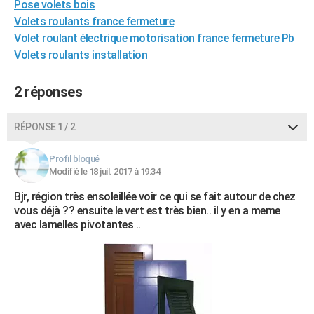
Pose volets bois
City break
Voyage de noces
Climat
Destinations
Voyage nature
Forum
+
PHOTO
Volets roulants france fermeture
Volet roulant électrique motorisation france fermeture Pb
GUIDES D'ACHAT
Volets roulants installation
BONS PLANS
2 réponses
CARTE DE VOEUX
Carte Bonne année
Carte Pâques
Carte de Noël
Carte Saint-Valentin
Carte d'anniversaire
RÉPONSE 1 / 2
DICTIONNAIRE
Biographies
Expressions
Dictionnaire
Citations
Proverbes
PROGRAMME TV
Profil bloqué
Modifié le 18 juil. 2017 à 19:34
COPAINS D'AVANT
Bjr, région très ensoleillée voir ce qui se fait autour de chez
vous déjà ?? ensuite le vert est très bien.. il y en a meme
Se connecter
Collèges
Universités
Service militaire
S'inscrire
Lycées
Primaires
Entreprises
Avis de recherche
AVIS DE DÉCÈS
avec lamelles pivotantes ..
FORUM
Lifestyle
Sport
Television
Cinema
Bricolage
Culture
Auto
Voyage