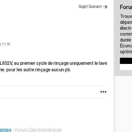
Foru
Sujet Suivant
Trouv
dépan
élect
commu
durée
à 11:18
Écono
optimi
L852V, au premier cycle de rinçage uniquement le lave
ine. pour les autre rinçage aucun pb.
 temps
-
Forum Electroménager