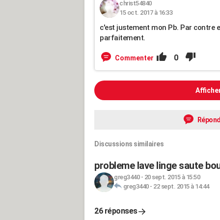
christ54840
15 oct. 2017 à 16:33
c'est justement mon Pb. Par contre e
parfaitement.
0
Commenter
Affiche
Répond
Discussions similaires
probleme lave linge saute bo
greg3440
-
20 sept. 2015 à 15:50
greg3440
-
22 sept. 2015 à 14:44
26 réponses