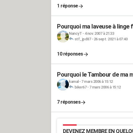
1 réponse
Pourquoi ma laveuse à linge fa
NancyT
-
4 nov. 2007 à 21:33
stf_jpd87
-
26 sept. 2021 à 07:40
10 réponses
Pourquoi le Tambour de ma m
kamal
-
7 mars 2006 à 15:12
biker67
-
7 mars 2006 à 15:12
7 réponses
DEVENEZ MEMBRE EN QUELQ