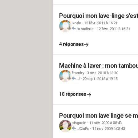
Pourquoi mon lave-linge s'est
ixode
-
12 févr. 2011 à 16:21
la sudiste
-
12 févr. 2011 à 16:21
4 réponses
Machine à laver : mon tambou
framby
-
3 oct. 2010 à 13:30
J
-
29 sept. 2018 à 19:15
18 réponses
Pourquoi mon lave linge se m
pinguoin
-
11 nov. 2009 à 08:43
JCinFo
-
11 nov. 2009 à 08:43