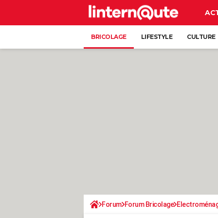
AC
BRICOLAGE
LIFESTYLE
CULTURE
Forum
Forum Bricolage
Electroména