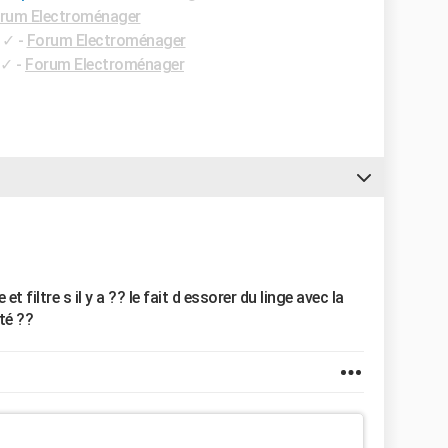
rum Electroménager
✓
-
Forum Electroménager
✓
-
Forum Electroménager
et filtre s il y a ?? le fait d essorer du linge avec la
té ??