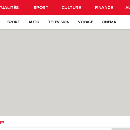
TUALITÉS
SPORT
CULTURE
FINANCE
A
SPORT
AUTO
TELEVISION
VOYAGE
CINEMA
ger