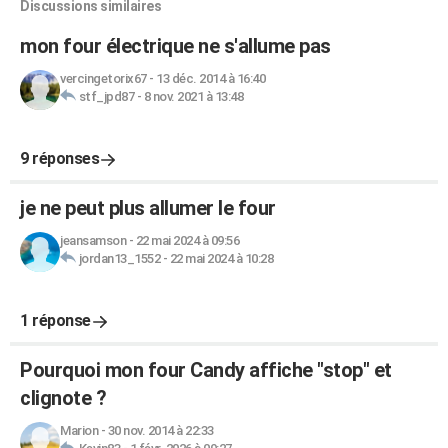
Discussions similaires
mon four électrique ne s'allume pas
vercingetorix67
-
13 déc. 2014 à 16:40
stf_jpd87
-
8 nov. 2021 à 13:48
9 réponses
je ne peut plus allumer le four
jeansamson
-
22 mai 2024 à 09:56
jordan13_1552
-
22 mai 2024 à 10:28
1 réponse
Pourquoi mon four Candy affiche "stop" et
clignote ?
Marion
-
30 nov. 2014 à 22:33