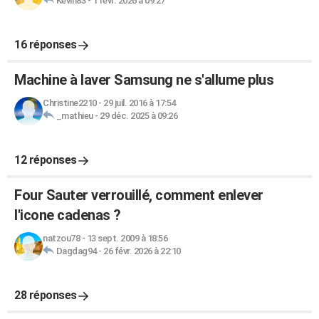
Kevin83
-
1 févr. 2026 à 09:27
16 réponses
Machine à laver Samsung ne s'allume plus
Christine2210
-
29 juil. 2016 à 17:54
_mathieu
-
29 déc. 2025 à 09:26
12 réponses
Four Sauter verrouillé, comment enlever
l'icone cadenas ?
natzou78
-
13 sept. 2009 à 18:56
Dagdag94
-
26 févr. 2026 à 22:10
28 réponses