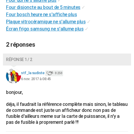
Four qui ne s'allume plus
✓
City break
Voyage de noces
Climat
Destinations
Voyage nature
Forum
+
Four disjoncte au bout de 5 minutes
✓
PHOTO
Four bosch heure ne s'affiche plus
GUIDES D'ACHAT
Plaque vitrocéramique ne s'allume plus
✓
Écran frigo samsung ne s'allume plus
✓
BONS PLANS
CARTE DE VOEUX
2 réponses
Carte Bonne année
Carte Pâques
Carte de Noël
Carte Saint-Valentin
Carte d'anniversaire
DICTIONNAIRE
RÉPONSE 1 / 2
Biographies
Expressions
Dictionnaire
Citations
Proverbes
PROGRAMME TV
stf_la sudiste
8 258
6 nov. 2017 à 08:45
COPAINS D'AVANT
Se connecter
Collèges
Universités
Service militaire
S'inscrire
Lycées
Primaires
Entreprises
Avis de recherche
bonjour,
AVIS DE DÉCÈS
déja, il faudrait la référence complète mais sinon, le tableau
FORUM
de commande est juste un afficheur donc non pas de
Lifestyle
Sport
Television
Cinema
Bricolage
Culture
Auto
Voyage
fusible d'ailleurs meme sur la carte de puissance, il n'y a
pas de fusible à proprement parlé !!!