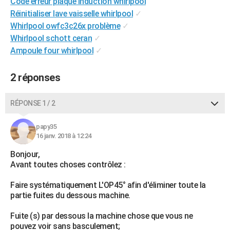
Code erreur plaque induction whirlpool
City break
Voyage de noces
Climat
Destinations
Voyage nature
Forum
+
PHOTO
Réinitialiser lave vaisselle whirlpool
✓
Whirlpool owfc3c26x problème
✓
GUIDES D'ACHAT
Whirlpool schott ceran
✓
Ampoule four whirlpool
✓
BONS PLANS
CARTE DE VOEUX
2 réponses
Carte Bonne année
Carte Pâques
Carte de Noël
Carte Saint-Valentin
Carte d'anniversaire
DICTIONNAIRE
RÉPONSE 1 / 2
Biographies
Expressions
Dictionnaire
Citations
Proverbes
PROGRAMME TV
papy35
16 janv. 2018 à 12:24
COPAINS D'AVANT
Bonjour,
Se connecter
Collèges
Universités
Service militaire
S'inscrire
Lycées
Primaires
Entreprises
Avis de recherche
AVIS DE DÉCÈS
Avant toutes choses contrôlez :
FORUM
Faire systématiquement L'OP45° afin d'éliminer toute la
partie fuites du dessous machine.
Lifestyle
Sport
Television
Cinema
Bricolage
Culture
Auto
Voyage
Fuite (s) par dessous la machine chose que vous ne
pouvez voir sans basculement;