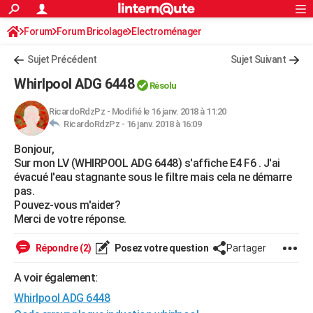
ACTUALITÉS
Forum
Forum Bricolage
Connexion
Electroménager
S'inscrire
Rechercher
Société
Education
Villes
Politique
Faits Divers
Monde
+
SPORT
Sujet Précédent
Sujet Suivant
Football
Cyclisme
Forum
Coupe du monde 2026
Tennis
Rugby
CULTURE
Whirlpool ADG 6448
Résolu
TNT
Cinéma
Musique
Programme TV
Streaming
Sorties cinéma
+
FINANCE
RicardoRdzPz
-
Modifié le 16 janv. 2018 à 11:20
RicardoRdzPz -
16 janv. 2018 à 16:09
Impôts
Immobilier
Banque
Crédit
Retraite
Epargne
Risques naturels par ville
Assurance
AUTO
Bonjour,
Réserver un essai
Berlines
Forum auto
Essais
Citadines
SUV
+
HIGH-TECH
Sur mon LV (WHIRPOOL ADG 6448) s'affiche E4 F6 . J'ai
évacué l'eau stagnante sous le filtre mais cela ne démarre
Meilleur smartphone
Ordinateurs
Guide high-tech
Mobiles
Internet
Jeux vidéo
+
BRICOLAGE
pas.
Pouvez-vous m'aider?
Aménagement intérieur
Cuisine
Jardinage
+
Forum
Extérieur
Salle de bains
Rangement
WEEK-END
Merci de votre réponse.
Escapades
Expositions
Week-end nature
Guides de France
Patrimoine
Musées
+
LIFESTYLE
Répondre (2)
Posez votre question
Partager
Bien-être
Mode
+
Art de vivre
Loisirs
Modes de vie
SANTE
A voir également:
Whirlpool ADG 6448
Guide de la santé
Médicaments
+
Alimentation
Maladies
Sommeil
VOYAGE