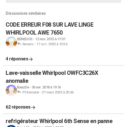
Discussions similaires
CODE ERREUR F08 SUR LAVE LINGE
WHIRLPOOL AWE 7650
BENEDOS
-
12 nov. 2015 à 17:07
Renato
-
17 oct. 2025 à 13:54
4 réponses
Lave-vaisselle Whirlpool OWFC3C26X
anomalie
BaazDe
-
30 avr. 2018 à 19:16
Ptitemarie
-
27 mars 2023 à 20:46
62 réponses
refrigérateur Whirlpool 6th Sense en panne