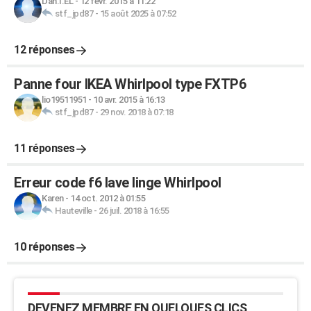
Dan.I.EL
-
12 févr. 2015 à 11:22
stf_jpd87
-
15 août 2025 à 07:52
12 réponses
Panne four IKEA Whirlpool type FXTP6
lio19511951
-
10 avr. 2015 à 16:13
stf_jpd87
-
29 nov. 2018 à 07:18
11 réponses
Erreur code f6 lave linge Whirlpool
Karen
-
14 oct. 2012 à 01:55
Hauteville
-
26 juil. 2018 à 16:55
10 réponses
DEVENEZ MEMBRE EN QUELQUES CLICS