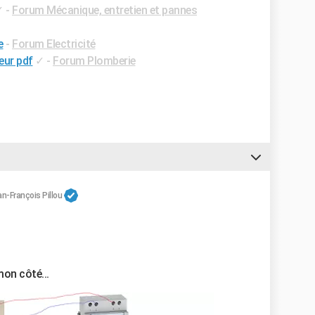
✓
-
Forum Mécanique, entretien et pannes
e
-
Forum Electricité
eur pdf
✓
-
Forum Plomberie
n-François Pillou
mon côté...