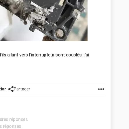
ls allant vers l'interrupteur sont doublés, j'ai
tion
Partager
eures réponses
es réponses