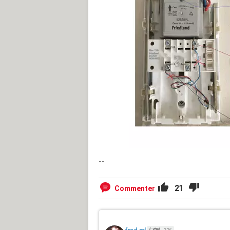
--
21
Commenter