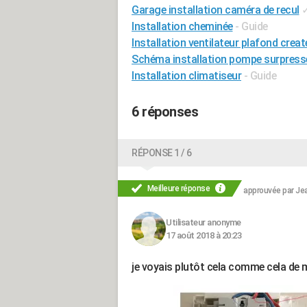
Garage installation caméra de recul
Installation cheminée
- Guide
Installation ventilateur plafond creat
Schéma installation pompe surpress
Installation climatiseur
- Guide
6 réponses
RÉPONSE 1 / 6
Meilleure réponse
approuvée par
Jea
Utilisateur anonyme
17 août 2018 à 20:23
je voyais plutôt cela comme cela de 