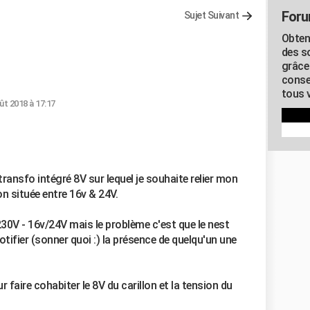
Foru
Sujet Suivant
Obten
des s
grâce
conse
tous v
ût 2018 à 17:17
transfo intégré 8V sur lequel je souhaite relier mon
on située entre 16v & 24V.
230V - 16v/24V mais le problème c'est que le nest
 notifier (sonner quoi :) la présence de quelqu'un une
 faire cohabiter le 8V du carillon et la tension du