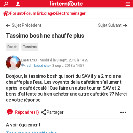
ACTUALITÉS
Forum
Forum Bricolage
Connexion
Electroménager
S'inscrire
Rechercher
Société
Education
Villes
Politique
Faits Divers
Monde
+
SPORT
Sujet Précédent
Sujet Suivant
Football
Cyclisme
Forum
Coupe du monde 2026
Tennis
Rugby
CULTURE
Tassimo bosh ne chauffe plus
TNT
Cinéma
Musique
Programme TV
Streaming
Sorties cinéma
+
FINANCE
Bosch
Tassimo
Impôts
Immobilier
Banque
Crédit
Retraite
Epargne
Risques naturels par ville
Assurance
AUTO
Laeti1733
-
Modifié le 3 sept. 2018 à 14:25
stf_la sudiste
-
3 sept. 2018 à 14:57
Réserver un essai
Berlines
Forum auto
Essais
Citadines
SUV
+
HIGH-TECH
Bonjour, la tassimo bosh qui sort du SAV il y a 2 mois ne
Meilleur smartphone
Ordinateurs
Guide high-tech
Mobiles
Internet
Jeux vidéo
+
BRICOLAGE
chauffe plus l'eau. Les voyants de la cafetière s'allument
après le café écoulé ! Que faire un autre tour en SAV et 2
Aménagement intérieur
Cuisine
Jardinage
+
Forum
Extérieur
Salle de bains
Rangement
WEEK-END
bons d'attente ou bien acheter une autre cafetière ?? Merci
de votre réponse
Escapades
Expositions
Week-end nature
Guides de France
Patrimoine
Musées
+
LIFESTYLE
Répondre (1)
Partager
Bien-être
Mode
+
Art de vivre
Loisirs
Modes de vie
SANTE
A voir également:
Guide de la santé
Médicaments
+
Alimentation
Maladies
Sommeil
VOYAGE