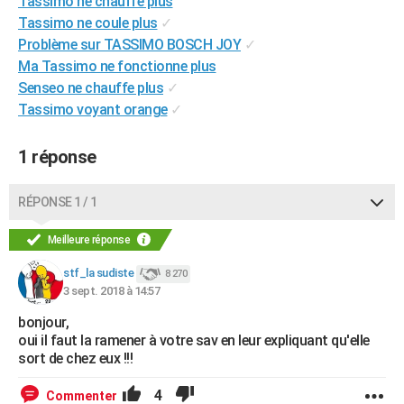
Tassimo ne chauffe plus
City break
Voyage de noces
Climat
Destinations
Voyage nature
Forum
+
Tassimo ne coule plus
✓
PHOTO
Problème sur TASSIMO BOSCH JOY
✓
GUIDES D'ACHAT
Ma Tassimo ne fonctionne plus
Senseo ne chauffe plus
✓
BONS PLANS
Tassimo voyant orange
✓
CARTE DE VOEUX
1 réponse
Carte Bonne année
Carte Pâques
Carte de Noël
Carte Saint-Valentin
Carte d'anniversaire
DICTIONNAIRE
Biographies
Expressions
Dictionnaire
Citations
Proverbes
RÉPONSE 1 / 1
PROGRAMME TV
COPAINS D'AVANT
Meilleure réponse
Se connecter
Collèges
Universités
Service militaire
S'inscrire
Lycées
Primaires
Entreprises
Avis de recherche
stf_la sudiste
8 270
AVIS DE DÉCÈS
3 sept. 2018 à 14:57
FORUM
bonjour,
oui il faut la ramener à votre sav en leur expliquant qu'elle
Lifestyle
Sport
Television
Cinema
Bricolage
Culture
Auto
Voyage
sort de chez eux !!!
4
Commenter