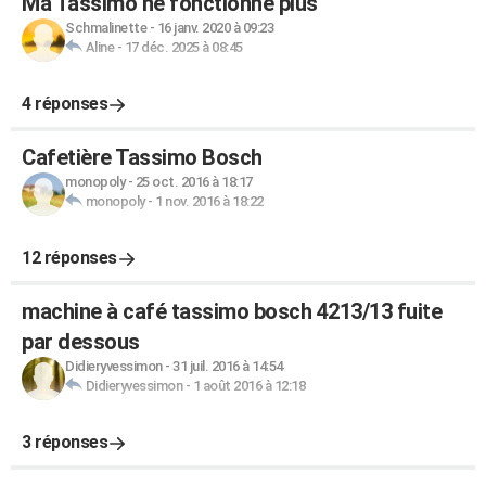
Ma Tassimo ne fonctionne plus
Schmalinette
-
16 janv. 2020 à 09:23
Aline
-
17 déc. 2025 à 08:45
4 réponses
Cafetière Tassimo Bosch
monopoly
-
25 oct. 2016 à 18:17
monopoly
-
1 nov. 2016 à 18:22
12 réponses
machine à café tassimo bosch 4213/13 fuite
par dessous
Didieryvessimon
-
31 juil. 2016 à 14:54
Didieryvessimon
-
1 août 2016 à 12:18
3 réponses