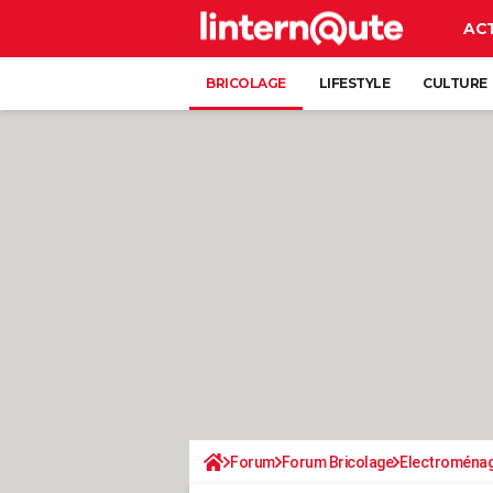
AC
BRICOLAGE
LIFESTYLE
CULTURE
Forum
Forum Bricolage
Electroména