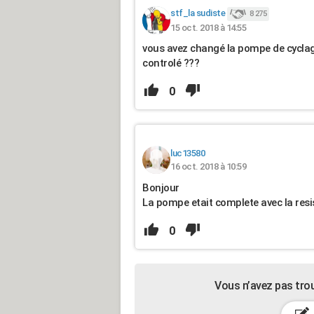
stf_la sudiste
8 275
15 oct. 2018 à 14:55
vous avez changé la pompe de cyclage
controlé ???
0
luc13580
16 oct. 2018 à 10:59
Bonjour
La pompe etait complete avec la res
0
Vous n’avez pas tro