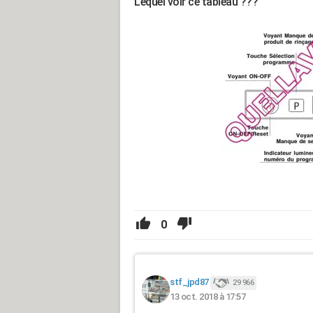
Lequel voir ce tableau ???
0
stf_jpd87
29 966
13 oct. 2018 à 17:57