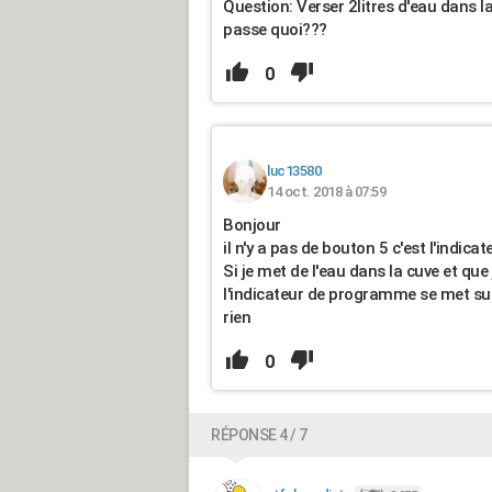
Question: Verser 2litres d'eau dans 
passe quoi???
0
luc13580
14 oct. 2018 à 07:59
Bonjour
il n'y a pas de bouton 5 c'est l'indi
Si je met de l'eau dans la cuve et que
l'indicateur de programme se met sur 5
rien
0
RÉPONSE 4 / 7