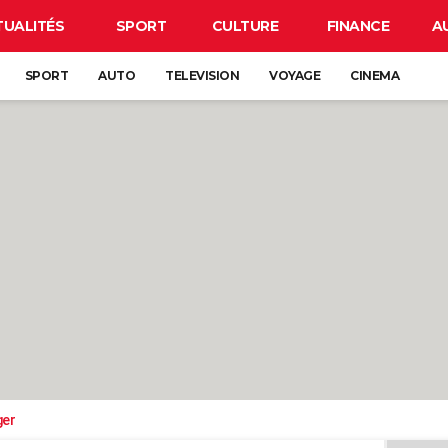
TUALITÉS
SPORT
CULTURE
FINANCE
A
SPORT
AUTO
TELEVISION
VOYAGE
CINEMA
ger