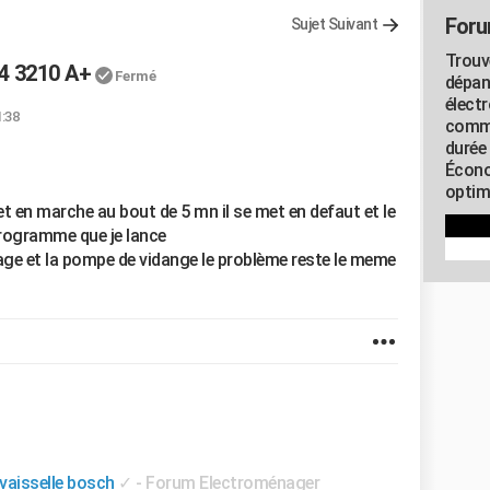
Foru
Sujet Suivant
Trouv
14 3210 A+
Fermé
dépan
élect
1:38
commu
durée
Écono
optimi
met en marche au bout de 5 mn il se met en defaut et le
programme que je lance
ge et la pompe de vidange le problème reste le meme
vaisselle bosch
✓
-
Forum Electroménager