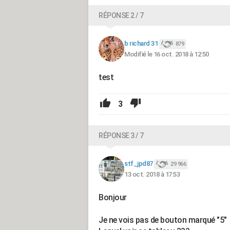
RÉPONSE 2 / 7
b richard 31
879
Modifié le 16 oct. 2018 à 12:50
test
3
RÉPONSE 3 / 7
stf_jpd87
29 966
13 oct. 2018 à 17:53
Bonjour
Je ne vois pas de bouton marqué "5"