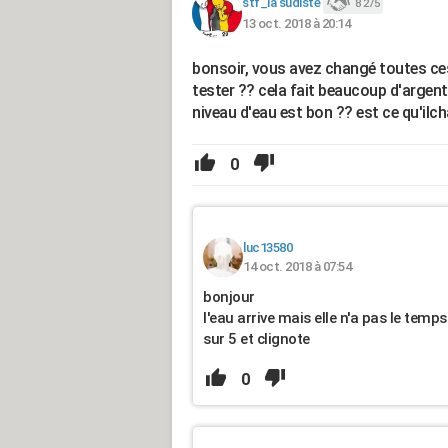
stf_la sudiste
8 275
13 oct. 2018 à 20:14
bonsoir, vous avez changé toutes ces 
tester ?? cela fait beaucoup d'argent 
niveau d'eau est bon ?? est ce qu'il
0
luc13580
14 oct. 2018 à 07:54
bonjour
l'eau arrive mais elle n'a pas le tem
sur 5 et clignote
0