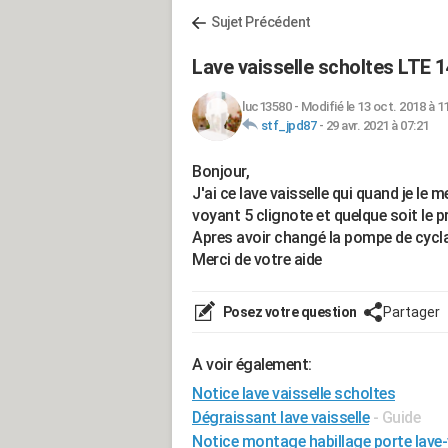
Sujet Précédent
Lave vaisselle scholtes LTE 
luc13580
-
Modifié le 13 oct. 2018 à 1
stf_jpd87
-
29 avr. 2021 à 07:21
Bonjour,
J'ai ce lave vaisselle qui quand je le 
voyant 5 clignote et quelque soit le 
Apres avoir changé la pompe de cycla
Merci de votre aide
Posez votre question
Partager
A voir également:
Notice lave vaisselle scholtes
Dégraissant lave vaisselle
- Guide
Notice montage habillage porte lave-