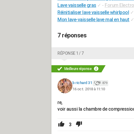
Lave vaisselle gras
✓
-
Forum Electr
Réinitialiser lave vaisselle whirlpool
✓
Mon lave-vaisselle lave mal en haut
7 réponses
RÉPONSE 1 / 7
Meilleure réponse
b richard 31
879
16 oct. 2018 à 11:10
re,
voir aussi la chambre de compression
3