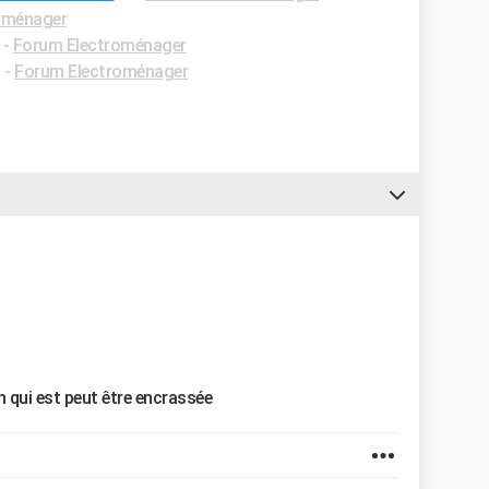
oménager
-
Forum Electroménager
✓
-
Forum Electroménager
 qui est peut être encrassée