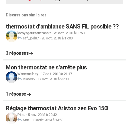
Discussions similaires
thermostat d'ambiance SANS FIL possible ??
levoyageursentransit
-
26 oct. 2018 à 08:53
stf_jpd87
-
26 oct. 2018 à 17:00
3 réponses
Mon thermostat ne s'arrête plus
Wissemelbey
-
17 oct. 2018 à 21:17
Icare95
-
17 oct. 2018 à 23:30
1 réponse
Réglage thermostat Ariston zen Evo 150l
Pilou
-
5 nov. 2018 à 20:42
Nnn
-
13 août 2024 à 14:58