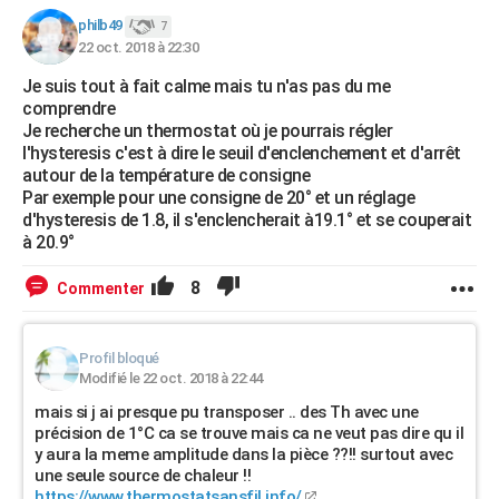
philb49
7
22 oct. 2018 à 22:30
Je suis tout à fait calme mais tu n'as pas du me
comprendre
Je recherche un thermostat où je pourrais régler
l'hysteresis c'est à dire le seuil d'enclenchement et d'arrêt
autour de la température de consigne
Par exemple pour une consigne de 20° et un réglage
d'hysteresis de 1.8, il s'enclencherait à19.1° et se couperait
à 20.9°
8
Commenter
Profil bloqué
Modifié le 22 oct. 2018 à 22:44
mais si j ai presque pu transposer .. des Th avec une
précision de 1°C ca se trouve mais ca ne veut pas dire qu il
y aura la meme amplitude dans la pièce ??!! surtout avec
une seule source de chaleur !!
https://www.thermostatsansfil.info/