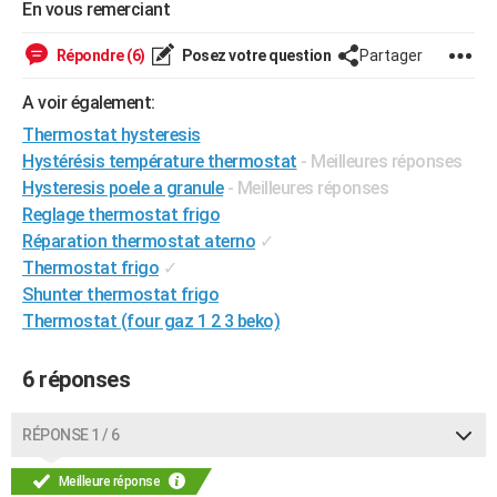
En vous remerciant
City break
Voyage de noces
Climat
Destinations
Voyage nature
Forum
+
PHOTO
Répondre (6)
Posez votre question
Partager
GUIDES D'ACHAT
A voir également:
BONS PLANS
Thermostat hysteresis
Hystérésis température thermostat
- Meilleures réponses
CARTE DE VOEUX
Hysteresis poele a granule
- Meilleures réponses
Carte Bonne année
Carte Pâques
Carte de Noël
Carte Saint-Valentin
Carte d'anniversaire
DICTIONNAIRE
Reglage thermostat frigo
Réparation thermostat aterno
✓
Biographies
Expressions
Dictionnaire
Citations
Proverbes
PROGRAMME TV
Thermostat frigo
✓
Shunter thermostat frigo
COPAINS D'AVANT
Thermostat (four gaz 1 2 3 beko)
Se connecter
Collèges
Universités
Service militaire
S'inscrire
Lycées
Primaires
Entreprises
Avis de recherche
AVIS DE DÉCÈS
6 réponses
FORUM
Lifestyle
Sport
Television
Cinema
Bricolage
Culture
Auto
Voyage
RÉPONSE 1 / 6
Meilleure réponse