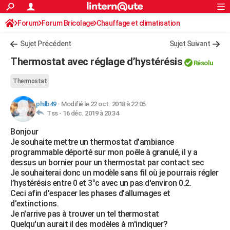
ACTUALITÉS
Forum
Forum Bricolage
Connexion
Chauffage et climatisation
S'inscrire
Rechercher
Société
Education
Villes
Politique
Faits Divers
Monde
+
SPORT
Sujet Précédent
Sujet Suivant
Football
Cyclisme
Forum
Coupe du monde 2026
Tennis
Rugby
CULTURE
Thermostat avec réglage d’hystérésis
Résolu
TNT
Cinéma
Musique
Programme TV
Streaming
Sorties cinéma
+
FINANCE
Thermostat
Impôts
Immobilier
Banque
Crédit
Retraite
Epargne
Risques naturels par ville
Assurance
AUTO
philb49
-
Modifié le 22 oct. 2018 à 22:05
Tss -
16 déc. 2019 à 20:34
Réserver un essai
Berlines
Forum auto
Essais
Citadines
SUV
+
HIGH-TECH
Bonjour
Meilleur smartphone
Ordinateurs
Guide high-tech
Mobiles
Internet
Jeux vidéo
+
BRICOLAGE
Je souhaite mettre un thermostat d'ambiance
programmable déporté sur mon poêle à granulé, il y a
Aménagement intérieur
Cuisine
Jardinage
+
Forum
Extérieur
Salle de bains
Rangement
WEEK-END
dessus un bornier pour un thermostat par contact sec
Je souhaiterai donc un modèle sans fil où je pourrais régler
Escapades
Expositions
Week-end nature
Guides de France
Patrimoine
Musées
+
LIFESTYLE
l’hystérésis entre 0 et 3°c avec un pas d'environ 0.2.
Ceci afin d'espacer les phases d'allumages et
Bien-être
Mode
+
Art de vivre
Loisirs
Modes de vie
SANTE
d'extinctions.
Je n'arrive pas à trouver un tel thermostat
Guide de la santé
Médicaments
+
Alimentation
Maladies
Sommeil
VOYAGE
Quelqu'un aurait il des modèles à m'indiquer?