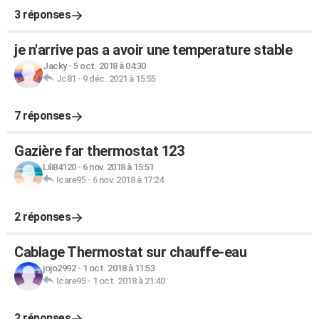
3 réponses
je n'arrive pas a avoir une temperature stable
Jacky
-
5 oct. 2018 à 04:30
Jc81
-
9 déc. 2021 à 15:55
7 réponses
Gazière far thermostat 123
Lili84120
-
6 nov. 2018 à 15:51
Icare95
-
6 nov. 2018 à 17:24
2 réponses
Cablage Thermostat sur chauffe-eau
jojo2992
-
1 oct. 2018 à 11:53
Icare95
-
1 oct. 2018 à 21:40
2 réponses