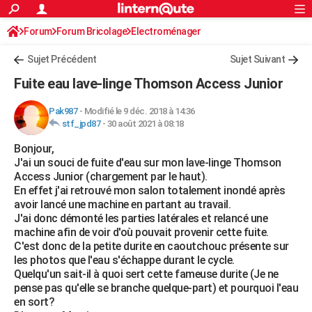
ACTUALITÉS
Forum
Forum Bricolage
Connexion
Electroménager
S'inscrire
Rechercher
Société
Education
Villes
Politique
Faits Divers
Monde
+
SPORT
Sujet Précédent
Sujet Suivant
Football
Cyclisme
Forum
Coupe du monde 2026
Tennis
Rugby
CULTURE
Fuite eau lave-linge Thomson Access Junior
TNT
Cinéma
Musique
Programme TV
Streaming
Sorties cinéma
+
FINANCE
Pak987
-
Modifié le 9 déc. 2018 à 14:36
stf_jpd87
-
30 août 2021 à 08:18
Impôts
Immobilier
Banque
Crédit
Retraite
Epargne
Risques naturels par ville
Assurance
AUTO
Bonjour,
Réserver un essai
Berlines
Forum auto
Essais
Citadines
SUV
+
HIGH-TECH
J'ai un souci de fuite d'eau sur mon lave-linge Thomson
Access Junior (chargement par le haut).
Meilleur smartphone
Ordinateurs
Guide high-tech
Mobiles
Internet
Jeux vidéo
+
BRICOLAGE
En effet j'ai retrouvé mon salon totalement inondé après
avoir lancé une machine en partant au travail.
Aménagement intérieur
Cuisine
Jardinage
+
Forum
Extérieur
Salle de bains
Rangement
WEEK-END
J'ai donc démonté les parties latérales et relancé une
machine afin de voir d'où pouvait provenir cette fuite.
Escapades
Expositions
Week-end nature
Guides de France
Patrimoine
Musées
+
LIFESTYLE
C'est donc de la petite durite en caoutchouc présente sur
les photos que l'eau s'échappe durant le cycle.
Bien-être
Mode
+
Art de vivre
Loisirs
Modes de vie
SANTE
Quelqu'un sait-il à quoi sert cette fameuse durite (Je ne
pense pas qu'elle se branche quelque-part) et pourquoi l'eau
Guide de la santé
Médicaments
+
Alimentation
Maladies
Sommeil
VOYAGE
en sort?