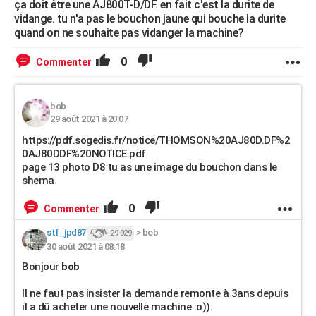
ça doit être une AJ800T-D/DF. en fait c'est la durite de
vidange. tu n'a pas le bouchon jaune qui bouche la durite
quand on ne souhaite pas vidanger la machine?
0
Commenter
bob
29 août 2021 à 20:07
https://pdf.sogedis.fr/notice/THOMSON%20AJ80D.DF%2
0AJ80DDF%20NOTICE.pdf
page 13 photo D8 tu as une image du bouchon dans le
shema
0
Commenter
stf_jpd87
>
bob
29 929
30 août 2021 à 08:18
Bonjour
bob
Il ne faut pas insister la demande remonte à 3ans depuis
il a dû acheter une nouvelle machine :o)).