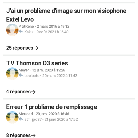
J'ai un problème d'image sur mon visiophone
Extel Levo
PtitRene
-
2 mars 2016 à 19:12
Kakik
-
9 août 2021 à 16:49
25 réponses
TV Thomson D3 series
Meyer
-
12 janv. 2020 à 19:26
Louloute
-
20 mars 2022 à 11:42
4 réponses
Erreur 1 problème de remplissage
Mouced
-
20 janv. 2020 à 16:46
stf_jpd87
-
21 janv. 2020 à 17:52
8 réponses