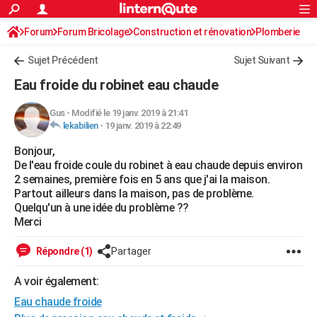
ACTUALITÉS
Forum
Forum Bricolage
Connexion
Construction et rénovation
S'inscrire
Plomberie
Rechercher
Société
Education
Villes
Politique
Faits Divers
Monde
+
SPORT
Sujet Précédent
Sujet Suivant
Football
Cyclisme
Forum
Coupe du monde 2026
Tennis
Rugby
CULTURE
Eau froide du robinet eau chaude
TNT
Cinéma
Musique
Programme TV
Streaming
Sorties cinéma
+
FINANCE
Gus
-
Modifié le 19 janv. 2019 à 21:41
lekabilien
-
19 janv. 2019 à 22:49
Impôts
Immobilier
Banque
Crédit
Retraite
Epargne
Risques naturels par ville
Assurance
AUTO
Bonjour,
Réserver un essai
Berlines
Forum auto
Essais
Citadines
SUV
+
HIGH-TECH
De l'eau froide coule du robinet à eau chaude depuis environ
2 semaines, première fois en 5 ans que j'ai la maison.
Meilleur smartphone
Ordinateurs
Guide high-tech
Mobiles
Internet
Jeux vidéo
+
BRICOLAGE
Partout ailleurs dans la maison, pas de problème.
Quelqu'un à une idée du problème ??
Aménagement intérieur
Cuisine
Jardinage
+
Forum
Extérieur
Salle de bains
Rangement
WEEK-END
Merci
Escapades
Expositions
Week-end nature
Guides de France
Patrimoine
Musées
+
LIFESTYLE
Répondre (1)
Partager
Bien-être
Mode
+
Art de vivre
Loisirs
Modes de vie
SANTE
A voir également:
Eau chaude froide
Guide de la santé
Médicaments
+
Alimentation
Maladies
Sommeil
VOYAGE