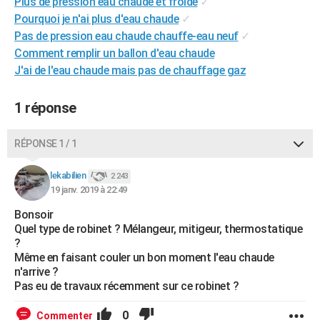
Plus de pression eau chaude et froide
✓
City break
Voyage de noces
Climat
Destinations
Voyage nature
Forum
+
PHOTO
Pourquoi je n'ai plus d'eau chaude
✓
Pas de pression eau chaude chauffe-eau neuf
✓
GUIDES D'ACHAT
Comment remplir un ballon d'eau chaude
J'ai de l'eau chaude mais pas de chauffage gaz
BONS PLANS
CARTE DE VOEUX
1 réponse
Carte Bonne année
Carte Pâques
Carte de Noël
Carte Saint-Valentin
Carte d'anniversaire
DICTIONNAIRE
RÉPONSE 1 / 1
Biographies
Expressions
Dictionnaire
Citations
Proverbes
PROGRAMME TV
lekabilien
2 243
19 janv. 2019 à 22:49
COPAINS D'AVANT
Bonsoir
Se connecter
Collèges
Universités
Service militaire
S'inscrire
Lycées
Primaires
Entreprises
Avis de recherche
AVIS DE DÉCÈS
Quel type de robinet ? Mélangeur, mitigeur, thermostatique
?
FORUM
Même en faisant couler un bon moment l'eau chaude
n'arrive ?
Lifestyle
Sport
Television
Cinema
Bricolage
Culture
Auto
Voyage
Pas eu de travaux récemment sur ce robinet ?
0
Commenter