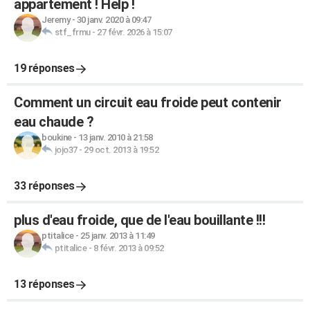
appartement ! Help !
Jeremy
-
30 janv. 2020 à 09:47
stf_frmu
-
27 févr. 2026 à 15:07
19 réponses
Comment un circuit eau froide peut contenir
eau chaude ?
boukine
-
13 janv. 2010 à 21:58
jojo37
-
29 oct. 2013 à 19:52
33 réponses
plus d'eau froide, que de l'eau bouillante !!!
ptitalice
-
25 janv. 2013 à 11:49
ptitalice
-
8 févr. 2013 à 09:52
13 réponses