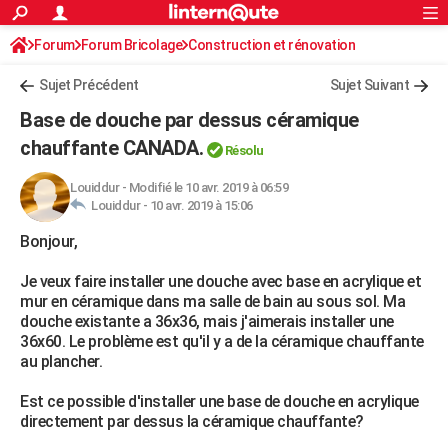
ACTUALITÉS
Forum
Forum Bricolage
Connexion
Construction et rénovation
S'inscrire
Rechercher
Société
Education
Villes
Politique
Faits Divers
Monde
+
SPORT
Sujet Précédent
Sujet Suivant
Football
Cyclisme
Forum
Coupe du monde 2026
Tennis
Rugby
CULTURE
Base de douche par dessus céramique
TNT
Cinéma
Musique
Programme TV
Streaming
Sorties cinéma
+
chauffante CANADA.
FINANCE
Résolu
Impôts
Immobilier
Banque
Crédit
Retraite
Epargne
Risques naturels par ville
Assurance
AUTO
Louiddur
-
Modifié le 10 avr. 2019 à 06:59
Louiddur -
10 avr. 2019 à 15:06
Réserver un essai
Berlines
Forum auto
Essais
Citadines
SUV
+
HIGH-TECH
Bonjour,
Meilleur smartphone
Ordinateurs
Guide high-tech
Mobiles
Internet
Jeux vidéo
+
BRICOLAGE
Je veux faire installer une douche avec base en acrylique et
mur en céramique dans ma salle de bain au sous sol. Ma
Aménagement intérieur
Cuisine
Jardinage
+
Forum
Extérieur
Salle de bains
Rangement
WEEK-END
douche existante a 36x36, mais j'aimerais installer une
36x60. Le problème est qu'il y a de la céramique chauffante
Escapades
Expositions
Week-end nature
Guides de France
Patrimoine
Musées
+
LIFESTYLE
au plancher.
Bien-être
Mode
+
Art de vivre
Loisirs
Modes de vie
SANTE
Est ce possible d'installer une base de douche en acrylique
directement par dessus la céramique chauffante?
Guide de la santé
Médicaments
+
Alimentation
Maladies
Sommeil
VOYAGE