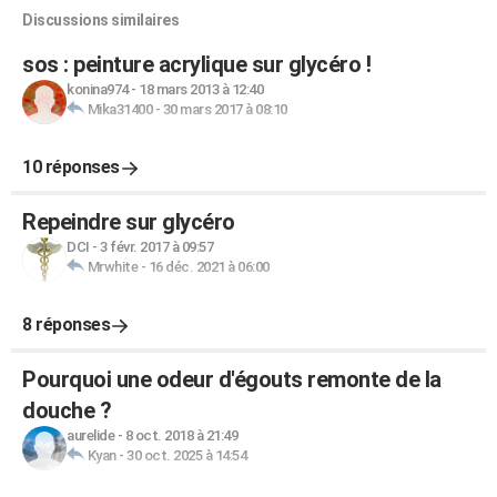
Discussions similaires
sos : peinture acrylique sur glycéro !
konina974
-
18 mars 2013 à 12:40
Mika31400
-
30 mars 2017 à 08:10
10 réponses
Repeindre sur glycéro
DCI
-
3 févr. 2017 à 09:57
Mrwhite
-
16 déc. 2021 à 06:00
8 réponses
Pourquoi une odeur d'égouts remonte de la
douche ?
aurelide
-
8 oct. 2018 à 21:49
Kyan
-
30 oct. 2025 à 14:54