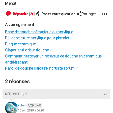
Merci!
City break
Voyage de noces
Climat
Destinations
Voyage nature
Forum
+
PHOTO
Répondre (2)
Posez votre question
Partager
GUIDES D'ACHAT
A voir également:
BONS PLANS
Base de douche céramique ou acrylique
CARTE DE VOEUX
Diluer peinture acrylique pour pistolet
Plaque céramique
Carte Bonne année
Carte Pâques
Carte de Noël
Carte Saint-Valentin
Carte d'anniversaire
DICTIONNAIRE
Clapet anti odeur douche
✓
Comment nettoyer un receveur de douche en céramique
Biographies
Expressions
Dictionnaire
Citations
Proverbes
PROGRAMME TV
antidérapant
COPAINS D'AVANT
Paroi de douche calcaire incrusté forum
✓
Se connecter
Collèges
Universités
Service militaire
S'inscrire
Lycées
Primaires
Entreprises
Avis de recherche
AVIS DE DÉCÈS
2 réponses
FORUM
RÉPONSE 1 / 2
Lifestyle
Sport
Television
Cinema
Bricolage
Culture
Auto
Voyage
xplom
2 695
10 avr. 2019 à 06:20