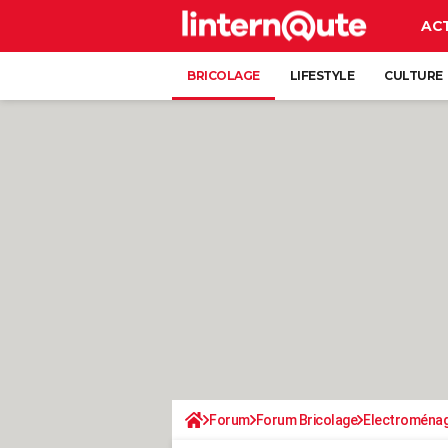
AC
BRICOLAGE
LIFESTYLE
CULTURE
Forum
Forum Bricolage
Electroména