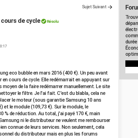
Foru
Sujet Suivant
Trouv
 cours de cycle
Résolu
dépan
élect
commu
durée
0:17
Écono
optimi
sung eco bubble en mars 2016 (400 €). Un peu avant
r en cours de cycle. Elle redémarrait en appuyant sur
s moyen de la faire redémarrer manuellement. Le site
oyer le filtre. Je l'ai fait. C'est du blabla, cela ne
emplacer le moteur (sous garantie Samsung 10 ans
€) et le module (109,73 €). Sur le module, le
% de réduction. Au total, j'ai payé 170 €, main
Samsung ni le distributeur ne veulent me rembourser
 bien connue de leurs services. Non seulement, cela
sonnel du distributeur mais en plus les forums