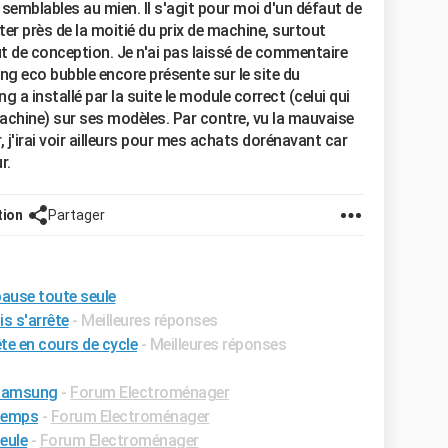
mblables au mien. Il s'agit pour moi d'un défaut de
ter près de la moitié du prix de machine, surtout
t de conception. Je n'ai pas laissé de commentaire
g eco bubble encore présente sur le site du
 a installé par la suite le module correct (celui qui
achine) sur ses modèles. Par contre, vu la mauvaise
 j'irai voir ailleurs pour mes achats dorénavant car
r.
tion
Partager
ause toute seule
s s'arrête
- Meilleures réponses
te en cours de cycle
- Meilleures réponses
 samsung
-
Forum Electroménager
 temps
-
Forum Electroménager
seule
-
Forum Electroménager