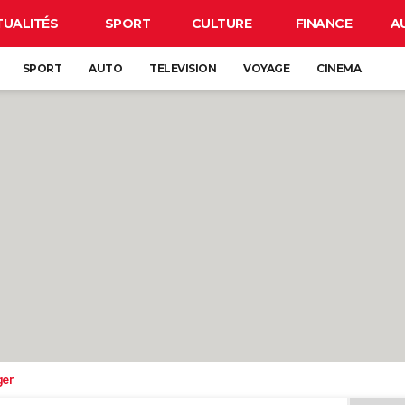
TUALITÉS
SPORT
CULTURE
FINANCE
A
SPORT
AUTO
TELEVISION
VOYAGE
CINEMA
ger