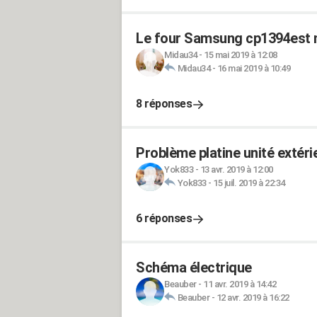
Le four Samsung cp1394est n
Midau34
-
15 mai 2019 à 12:08
Midau34
-
16 mai 2019 à 10:49
8 réponses
Problème platine unité extér
Yok833
-
13 avr. 2019 à 12:00
Yok833
-
15 juil. 2019 à 22:34
6 réponses
Schéma électrique
Beauber
-
11 avr. 2019 à 14:42
Beauber
-
12 avr. 2019 à 16:22