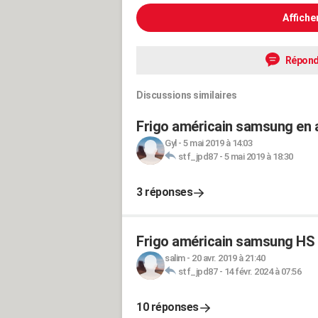
Affiche
Répond
Discussions similaires
Frigo américain samsung en a
Gyl
-
5 mai 2019 à 14:03
stf_jpd87
-
5 mai 2019 à 18:30
3 réponses
Frigo américain samsung HS p
salim
-
20 avr. 2019 à 21:40
stf_jpd87
-
14 févr. 2024 à 07:56
10 réponses