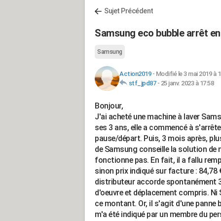
Sujet Précédent
Samsung eco bubble arrêt en
Samsung
Action2019
-
Modifié le 3 mai 2019 à 1
stf_jpd87
-
25 janv. 2023 à 17:58
Bonjour,
J'ai acheté une machine à laver Sam
ses 3 ans, elle a commencé à s'arrête
pause/départ. Puis, 3 mois après, plu
de Samsung conseille la solution de nett
fonctionne pas. En fait, il a fallu r
sinon prix indiqué sur facture : 84,78 
distributeur accorde spontanément 30 
d'oeuvre et déplacement compris. Ni 
ce montant. Or, il s'agit d'une panne
m'a été indiqué par un membre du per