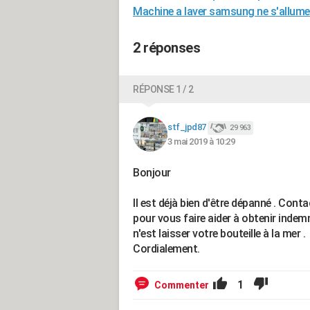
Machine a laver samsung ne s'allume
2 réponses
RÉPONSE 1 / 2
stf_jpd87
29 963
3 mai 2019 à 10:29
Bonjour
Il est déjà bien d'être dépanné . Con
pour vous faire aider à obtenir indem
n'est laisser votre bouteille à la mer .
Cordialement.
1
Commenter