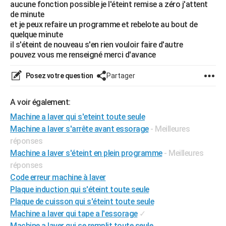
aucune fonction possible je l'éteint remise a zéro j'attent
City break
Voyage de noces
Climat
Destinations
Voyage nature
Forum
+
PHOTO
de minute
et je peux refaire un programme et rebelote au bout de
GUIDES D'ACHAT
quelque minute
il s'éteint de nouveau s'en rien vouloir faire d'autre
BONS PLANS
pouvez vous me renseigné merci d'avance
CARTE DE VOEUX
Posez votre question
Partager
Carte Bonne année
Carte Pâques
Carte de Noël
Carte Saint-Valentin
Carte d'anniversaire
DICTIONNAIRE
A voir également:
Biographies
Expressions
Dictionnaire
Citations
Proverbes
PROGRAMME TV
Machine a laver qui s'eteint toute seule
Machine a laver s'arrête avant essorage
- Meilleures
COPAINS D'AVANT
réponses
Machine a laver s'éteint en plein programme
- Meilleures
Se connecter
Collèges
Universités
Service militaire
S'inscrire
Lycées
Primaires
Entreprises
Avis de recherche
AVIS DE DÉCÈS
réponses
FORUM
Code erreur machine à laver
Plaque induction qui s'éteint toute seule
Lifestyle
Sport
Television
Cinema
Bricolage
Culture
Auto
Voyage
Plaque de cuisson qui s'éteint toute seule
Machine a laver qui tape a l'essorage
✓
Machine a laver qui se remplit toute seule