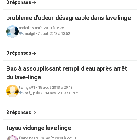
8 réponses
probleme d'odeur désagreable dans lave linge
malgil
-
5 août 2013 à 16:35
malgil
-
7 août 2013 à 13:52
9 réponses
Bac à assouplissant rempli d'eau après arrêt
du lave-linge
twingo91
-
15 août 2013 à 20:18
stf_jpd87
-
14 nov. 2019 à 06:02
3 réponses
tuyau vidange lave linge
francine 09
-
16 août 2013 à 22:08