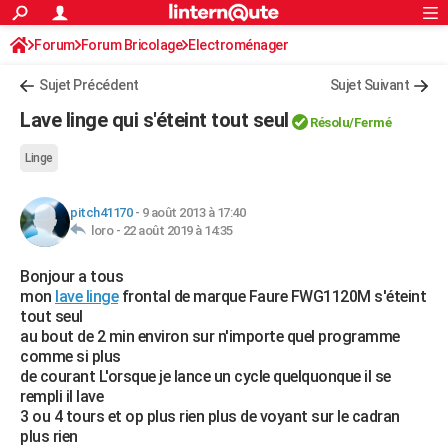
ACTUALITÉS
Forum
Forum Bricolage
Connexion
Electroménager
S'inscrire
Rechercher
Société
Education
Villes
Politique
Faits Divers
Monde
+
SPORT
Sujet Précédent
Sujet Suivant
Football
Cyclisme
Forum
Coupe du monde 2026
Tennis
Rugby
CULTURE
Lave linge qui s'éteint tout seul
Résolu
/Fermé
TNT
Cinéma
Musique
Programme TV
Streaming
Sorties cinéma
+
FINANCE
Linge
Impôts
Immobilier
Banque
Crédit
Retraite
Epargne
Risques naturels par ville
Assurance
AUTO
pitch41170
-
9 août 2013 à 17:40
Réserver un essai
Berlines
Forum auto
Essais
Citadines
SUV
+
HIGH-TECH
loro -
22 août 2019 à 14:35
Meilleur smartphone
Ordinateurs
Guide high-tech
Mobiles
Internet
Jeux vidéo
+
BRICOLAGE
Bonjour a tous
mon
lave linge
frontal de marque Faure FWG1120M s'éteint
Aménagement intérieur
Cuisine
Jardinage
+
Forum
Extérieur
Salle de bains
Rangement
WEEK-END
tout seul
au bout de 2 min environ sur n'importe quel programme
Escapades
Expositions
Week-end nature
Guides de France
Patrimoine
Musées
+
LIFESTYLE
comme si plus
de courant L'orsque je lance un cycle quelquonque il se
Bien-être
Mode
+
Art de vivre
Loisirs
Modes de vie
SANTE
rempli il lave
3 ou 4 tours et op plus rien plus de voyant sur le cadran
Guide de la santé
Médicaments
+
Alimentation
Maladies
Sommeil
VOYAGE
plus rien