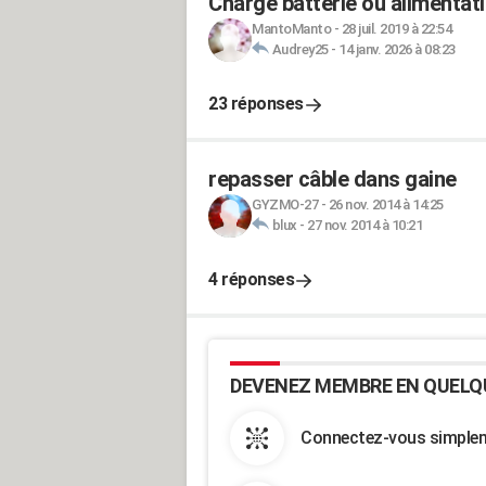
Charge batterie ou alimentati
MantoManto
-
28 juil. 2019 à 22:54
Audrey25
-
14 janv. 2026 à 08:23
23 réponses
repasser câble dans gaine
GYZMO-27
-
26 nov. 2014 à 14:25
blux
-
27 nov. 2014 à 10:21
4 réponses
DEVENEZ MEMBRE EN QUELQ
Connectez-vous simpleme