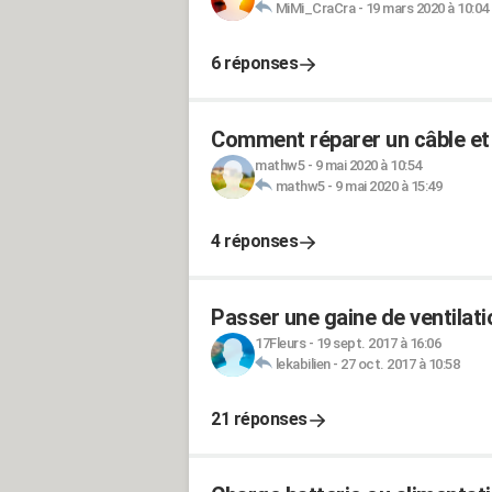
MiMi_CraCra
-
19 mars 2020 à 10:04
6 réponses
Comment réparer un câble et
mathw5
-
9 mai 2020 à 10:54
mathw5
-
9 mai 2020 à 15:49
4 réponses
Passer une gaine de ventilati
17Fleurs
-
19 sept. 2017 à 16:06
lekabilien
-
27 oct. 2017 à 10:58
21 réponses