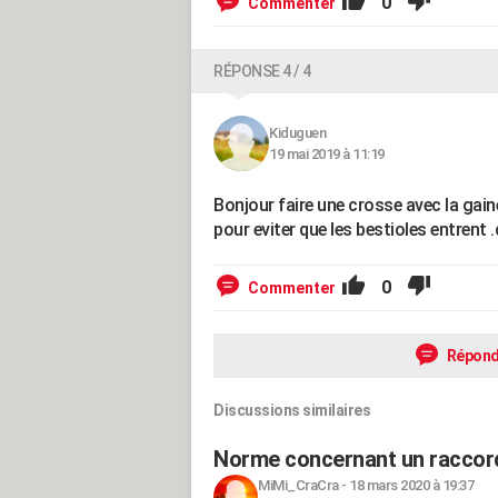
0
Commenter
RÉPONSE 4 / 4
Kiduguen
19 mai 2019 à 11:19
Bonjour faire une crosse avec la gain
pour eviter que les bestioles entrent .
0
Commenter
Répond
Discussions similaires
Norme concernant un raccord
MiMi_CraCra
-
18 mars 2020 à 19:37