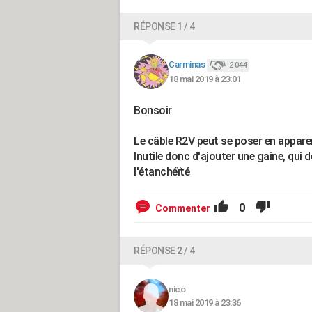
RÉPONSE 1 / 4
Carminas
2 044
18 mai 2019 à 23:01
Bonsoir
Le câble R2V peut se poser en apparen
Inutile donc d'ajouter une gaine, qui d
l'étanchéïté
0
Commenter
RÉPONSE 2 / 4
nico
18 mai 2019 à 23:36