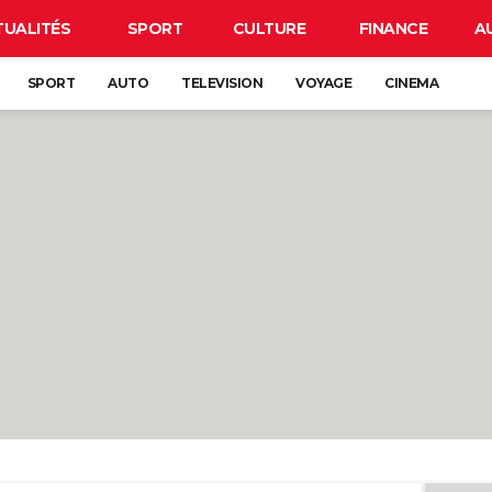
TUALITÉS
SPORT
CULTURE
FINANCE
A
SPORT
AUTO
TELEVISION
VOYAGE
CINEMA