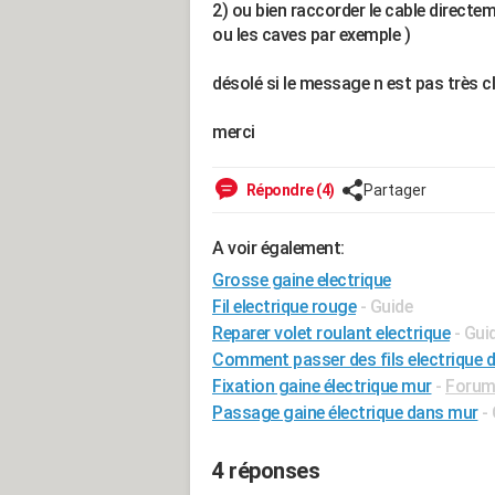
2) ou bien raccorder le cable directe
ou les caves par exemple )
désolé si le message n est pas très cla
merci
Répondre (4)
Partager
A voir également:
Grosse gaine electrique
Fil electrique rouge
- Guide
Reparer volet roulant electrique
- Gui
Comment passer des fils electrique d
Fixation gaine électrique mur
-
Forum 
Passage gaine électrique dans mur
-
4 réponses