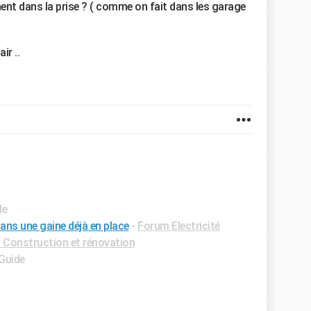
ment dans la prise ? ( comme on fait dans les garage
ir ..
de
ans une gaine déjà en place
-
Forum Electricité
Construction et rénovation
 Guide