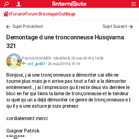
ACTUALITÉS
Forum
Forum Bricolage
Connexion
Outillage
S'inscrire
Rechercher
Société
Education
Villes
Politique
Faits Divers
Monde
+
SPORT
Sujet Précédent
Sujet Suivant
Football
Cyclisme
Forum
Coupe du monde 2026
Tennis
Rugby
CULTURE
Demontage d une tronconneuse Husqvarna
TNT
Cinéma
Musique
Programme TV
Streaming
Sorties cinéma
+
321
FINANCE
Impôts
Immobilier
Banque
Crédit
Retraite
Epargne
Risques naturels par ville
Assurance
AUTO
PatrickGUIGNER
-
Modifié le 25 mai 2019 à 14:38
stf_jpd87
-
25 mai 2019 à 15:19
Réserver un essai
Berlines
Forum auto
Essais
Citadines
SUV
+
HIGH-TECH
Bonjour, j ai une tronçonneuse a démonter car elle ne
tourne plus mais je n arrive pas tout a fait a la démonter
Meilleur smartphone
Ordinateurs
Guide high-tech
Mobiles
Internet
Jeux vidéo
+
BRICOLAGE
entièrement , j ai l impression qu il reste deux vis derrière le
bloc en fer qui tiens la lame de tronçonneuse et le tendeur .
Aménagement intérieur
Cuisine
Jardinage
+
Forum
Extérieur
Salle de bains
Rangement
WEEK-END
si quel qu un a déjà démonter ce genre de tronçonneuse e t
qu il y a une astuce je suis preneur.
Escapades
Expositions
Week-end nature
Guides de France
Patrimoine
Musées
+
LIFESTYLE
cordialement merci
Bien-être
Mode
+
Art de vivre
Loisirs
Modes de vie
SANTE
Guigner Patrick
Guide de la santé
Médicaments
+
Alimentation
Maladies
Sommeil
VOYAGE
***@***