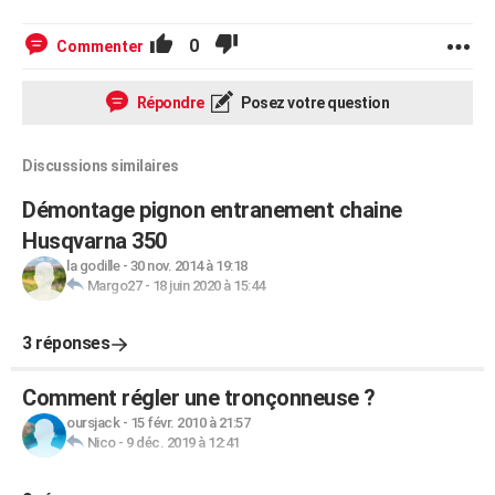
0
Commenter
Répondre
Posez votre question
Discussions similaires
Démontage pignon entranement chaine
Husqvarna 350
la godille
-
30 nov. 2014 à 19:18
Margo27
-
18 juin 2020 à 15:44
3 réponses
Comment régler une tronçonneuse ?
oursjack
-
15 févr. 2010 à 21:57
Nico
-
9 déc. 2019 à 12:41