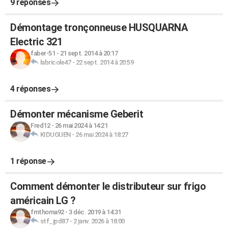
9 réponses
Démontage tronçonneuse HUSQUARNA
Electric 321
faber-51
-
21 sept. 2014 à 20:17
labricole47
-
22 sept. 2014 à 20:59
4 réponses
Démonter mécanisme Geberit
Fred12
-
26 mai 2024 à 14:21
KIDUGUEN
-
26 mai 2024 à 18:27
1 réponse
Comment démonter le distributeur sur frigo
américain LG ?
fmthoma92
-
3 déc. 2019 à 14:31
stf_jpd87
-
2 janv. 2026 à 18:00