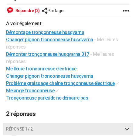
City break
Voyage de noces
Climat
Destinations
Voyage nature
Forum
+
PHOTO
Répondre (2)
Partager
GUIDES D'ACHAT
A voir également:
BONS PLANS
Démontage tronçonneuse husqvarna
Changer pignon tronconneuse husqvarna
- Meilleures
CARTE DE VOEUX
réponses
Démonter tronçonneuse husqvarna 317
- Meilleures
Carte Bonne année
Carte Pâques
Carte de Noël
Carte Saint-Valentin
Carte d'anniversaire
DICTIONNAIRE
réponses
Biographies
Expressions
Dictionnaire
Citations
Proverbes
Meilleure tronconneuse electrique
PROGRAMME TV
Changer pignon tronconneuse husqvarna
COPAINS D'AVANT
Problème graissage chaîne tronçonneuse électrique
✓
Melange tronconneuse
✓
Se connecter
Collèges
Universités
Service militaire
S'inscrire
Lycées
Primaires
Entreprises
Avis de recherche
AVIS DE DÉCÈS
Tronçonneuse parkside ne démarre pas
FORUM
2 réponses
Lifestyle
Sport
Television
Cinema
Bricolage
Culture
Auto
Voyage
RÉPONSE 1 / 2