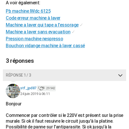
A voir également:
City break
Voyage de noces
Climat
Destinations
Voyage nature
Forum
+
PHOTO
Pb machine IWdc 6125
Code erreur machine à laver
GUIDES D'ACHAT
Machine a laver qui tape a l'essorage
✓
BONS PLANS
Machine a laver sans evacuation
✓
Pression machine nespresso
CARTE DE VOEUX
Bouchon vidange machine à laver cassé
Carte Bonne année
Carte Pâques
Carte de Noël
Carte Saint-Valentin
Carte d'anniversaire
DICTIONNAIRE
3 réponses
Biographies
Expressions
Dictionnaire
Citations
Proverbes
PROGRAMME TV
RÉPONSE 1 / 3
COPAINS D'AVANT
Se connecter
Collèges
Universités
Service militaire
S'inscrire
Lycées
Primaires
Entreprises
Avis de recherche
stf_jpd87
29 942
AVIS DE DÉCÈS
24 juin 2019 à 06:11
FORUM
Bonjour
Lifestyle
Sport
Television
Cinema
Bricolage
Culture
Auto
Voyage
Commencer par contrôler si le 220V est présent sur la prise
murale. Si ok il faut resuivre le circuit jusqu'à la platine.
Possibilité de panne sur l'antiparasite. Si ok jusqu'à la