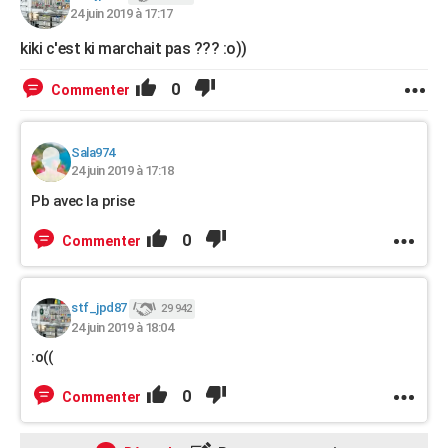
24 juin 2019 à 17:17
kiki c'est ki marchait pas ??? :o))
0
Commenter
Sala974
24 juin 2019 à 17:18
Pb avec la prise
0
Commenter
stf_jpd87
29 942
24 juin 2019 à 18:04
:o((
0
Commenter