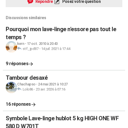
Répondre
Posez votre question
Discussions similaires
Pourquoi mon lave-linge n'essore pas tout le
temps ?
kern
-
17 oct. 2010 à 20:43
stf_jpd87
-
14 juil. 2021 à 17:44
9 réponses
Tambour desaxé
Chachapso
-
24 mai 2021 à 10:27
Lolo86
-
23 avr. 2026 à 07:16
16 réponses
Symbole Lave-linge hublot 5 kg HIGH ONE WF
580 D W701T