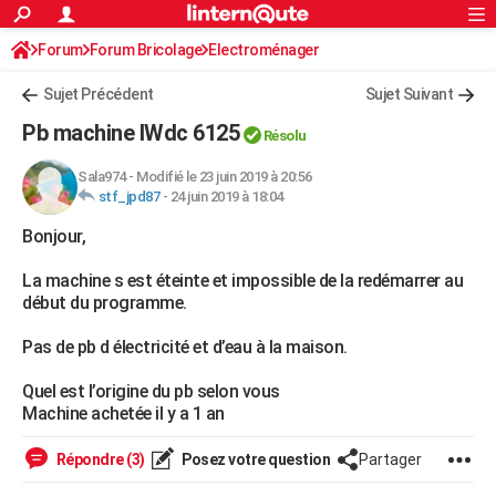
ACTUALITÉS
Forum
Forum Bricolage
Connexion
Electroménager
S'inscrire
Rechercher
Société
Education
Villes
Politique
Faits Divers
Monde
+
SPORT
Sujet Précédent
Sujet Suivant
Football
Cyclisme
Forum
Coupe du monde 2026
Tennis
Rugby
CULTURE
Pb machine IWdc 6125
Résolu
TNT
Cinéma
Musique
Programme TV
Streaming
Sorties cinéma
+
FINANCE
Sala974
-
Modifié le 23 juin 2019 à 20:56
stf_jpd87
-
24 juin 2019 à 18:04
Impôts
Immobilier
Banque
Crédit
Retraite
Epargne
Risques naturels par ville
Assurance
AUTO
Bonjour,
Réserver un essai
Berlines
Forum auto
Essais
Citadines
SUV
+
HIGH-TECH
La machine s est éteinte et impossible de la redémarrer au
Meilleur smartphone
Ordinateurs
Guide high-tech
Mobiles
Internet
Jeux vidéo
+
BRICOLAGE
début du programme.
Aménagement intérieur
Cuisine
Jardinage
+
Forum
Extérieur
Salle de bains
Rangement
WEEK-END
Pas de pb d électricité et d’eau à la maison.
Escapades
Expositions
Week-end nature
Guides de France
Patrimoine
Musées
+
LIFESTYLE
Quel est l’origine du pb selon vous
Machine achetée il y a 1 an
Bien-être
Mode
+
Art de vivre
Loisirs
Modes de vie
SANTE
Répondre (3)
Posez votre question
Partager
Guide de la santé
Médicaments
+
Alimentation
Maladies
Sommeil
VOYAGE