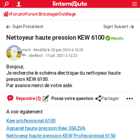
ACTUALITÉS
Forum
Forum Bricolage
Connexion
Outillage
S'inscrire
Rechercher
Société
Education
Villes
Politique
Faits Divers
Monde
+
SPORT
Sujet Précédent
Sujet Suivant
Football
Cyclisme
Forum
Coupe du monde 2026
Tennis
Rugby
CULTURE
Nettoyeur haute pression KEW 6100
Résolu
TNT
Cinéma
Musique
Programme TV
Streaming
Sorties cinéma
+
FINANCE
mich
-
Modifié le 25 juin 2019 à 19:28
abellard -
17 juil. 2021 à 12:22
Impôts
Immobilier
Banque
Crédit
Retraite
Epargne
Risques naturels par ville
Assurance
AUTO
Bonjour,
Réserver un essai
Berlines
Forum auto
Essais
Citadines
SUV
+
HIGH-TECH
Je recherche le schéma électrique du nettoyeur haute
pression KEW 6100.
Meilleur smartphone
Ordinateurs
Guide high-tech
Mobiles
Internet
Jeux vidéo
+
BRICOLAGE
Par avance merci de votre aide.
Aménagement intérieur
Cuisine
Jardinage
+
Forum
Extérieur
Salle de bains
Rangement
WEEK-END
Répondre (2)
Posez votre question
Partager
Escapades
Expositions
Week-end nature
Guides de France
Patrimoine
Musées
+
LIFESTYLE
A voir également:
Kew professional 6100
Bien-être
Mode
+
Art de vivre
Loisirs
Modes de vie
SANTE
Appareil haute pression Kew 38A2VA
Guide de la santé
Médicaments
+
Alimentation
Maladies
Sommeil
VOYAGE
Nettoyeur haute pression KEW Professionnal 6150