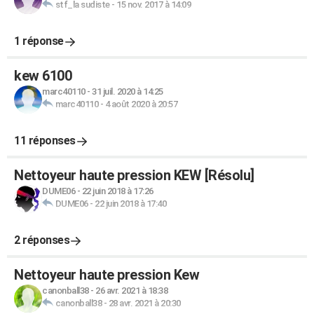
stf_la sudiste
-
15 nov. 2017 à 14:09
1 réponse
kew 6100
marc40110
-
31 juil. 2020 à 14:25
marc40110
-
4 août 2020 à 20:57
11 réponses
Nettoyeur haute pression KEW [Résolu]
DUME06
-
22 juin 2018 à 17:26
DUME06
-
22 juin 2018 à 17:40
2 réponses
Nettoyeur haute pression Kew
canonball38
-
26 avr. 2021 à 18:38
canonball38
-
28 avr. 2021 à 20:30