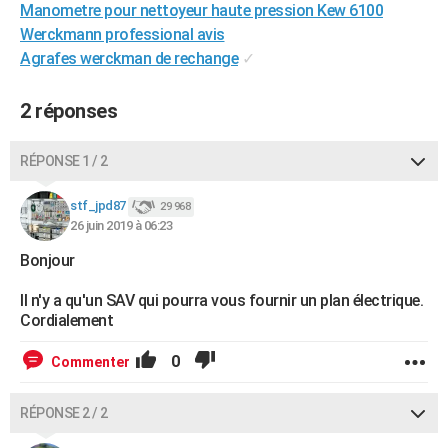
Manometre pour nettoyeur haute pression Kew 6100
City break
Voyage de noces
Climat
Destinations
Voyage nature
Forum
+
PHOTO
Werckmann professional avis
Agrafes werckman de rechange
✓
GUIDES D'ACHAT
BONS PLANS
2 réponses
CARTE DE VOEUX
RÉPONSE 1 / 2
Carte Bonne année
Carte Pâques
Carte de Noël
Carte Saint-Valentin
Carte d'anniversaire
DICTIONNAIRE
stf_jpd87
29 968
Biographies
Expressions
Dictionnaire
Citations
Proverbes
26 juin 2019 à 06:23
PROGRAMME TV
Bonjour
COPAINS D'AVANT
Il n'y a qu'un SAV qui pourra vous fournir un plan électrique.
Se connecter
Collèges
Universités
Service militaire
S'inscrire
Lycées
Primaires
Entreprises
Avis de recherche
AVIS DE DÉCÈS
Cordialement
FORUM
0
Commenter
Lifestyle
Sport
Television
Cinema
Bricolage
Culture
Auto
Voyage
RÉPONSE 2 / 2