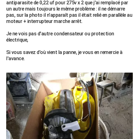
antiparasite de 0,22 uf pour 275v x 2 que j'ai remplacé par
City break
Voyage de noces
Climat
Destinations
Voyage nature
Forum
+
PHOTO
un autre mais toujours le même problème : il ne démarre
pas, sur la photo il n’apparaît pas il était relié en parallèle au
GUIDES D'ACHAT
moteur + interrupteur marche arrêt.
BONS PLANS
Je ne vois pas d'autre condensateur ou protection
électrique,
CARTE DE VOEUX
Si vous savez d’où vient la panne, je vous en remercie à
Carte Bonne année
Carte Pâques
Carte de Noël
Carte Saint-Valentin
Carte d'anniversaire
DICTIONNAIRE
l'avance.
Biographies
Expressions
Dictionnaire
Citations
Proverbes
PROGRAMME TV
COPAINS D'AVANT
Se connecter
Collèges
Universités
Service militaire
S'inscrire
Lycées
Primaires
Entreprises
Avis de recherche
AVIS DE DÉCÈS
FORUM
Lifestyle
Sport
Television
Cinema
Bricolage
Culture
Auto
Voyage