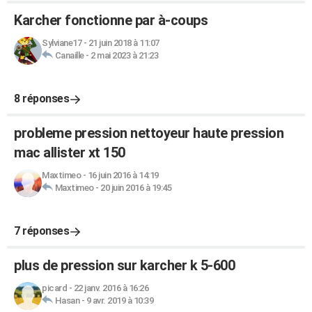
Karcher fonctionne par à-coups
Sylviane17
-
21 juin 2018 à 11:07
Canaille
-
2 mai 2023 à 21:23
8 réponses
probleme pression nettoyeur haute pression
mac allister xt 150
Maxtimeo
-
16 juin 2016 à 14:19
Maxtimeo
-
20 juin 2016 à 19:45
7 réponses
plus de pression sur karcher k 5-600
picard
-
22 janv. 2016 à 16:26
Hasan
-
9 avr. 2019 à 10:39