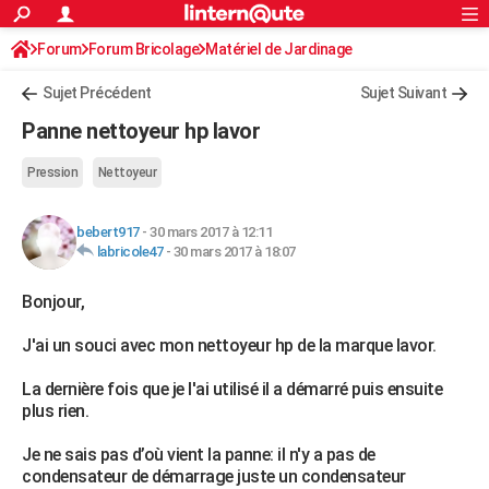
ACTUALITÉS
Forum
Forum Bricolage
Connexion
Matériel de Jardinage
S'inscrire
Rechercher
Société
Education
Villes
Politique
Faits Divers
Monde
+
SPORT
Sujet Précédent
Sujet Suivant
Football
Cyclisme
Forum
Coupe du monde 2026
Tennis
Rugby
CULTURE
Panne nettoyeur hp lavor
TNT
Cinéma
Musique
Programme TV
Streaming
Sorties cinéma
+
FINANCE
Pression
Nettoyeur
Impôts
Immobilier
Banque
Crédit
Retraite
Epargne
Risques naturels par ville
Assurance
AUTO
bebert917
-
30 mars 2017 à 12:11
Réserver un essai
Berlines
Forum auto
Essais
Citadines
SUV
+
HIGH-TECH
labricole47
-
30 mars 2017 à 18:07
Meilleur smartphone
Ordinateurs
Guide high-tech
Mobiles
Internet
Jeux vidéo
+
BRICOLAGE
Bonjour,
Aménagement intérieur
Cuisine
Jardinage
+
Forum
Extérieur
Salle de bains
Rangement
WEEK-END
J'ai un souci avec mon nettoyeur hp de la marque lavor.
Escapades
Expositions
Week-end nature
Guides de France
Patrimoine
Musées
+
LIFESTYLE
La dernière fois que je l'ai utilisé il a démarré puis ensuite
plus rien.
Bien-être
Mode
+
Art de vivre
Loisirs
Modes de vie
SANTE
Je ne sais pas d’où vient la panne: il n'y a pas de
Guide de la santé
Médicaments
+
Alimentation
Maladies
Sommeil
VOYAGE
condensateur de démarrage juste un condensateur