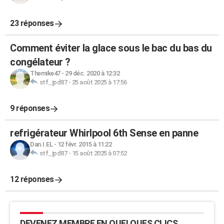
23 réponses
Comment éviter la glace sous le bac du bas du
congélateur ?
Themike47
-
29 déc. 2020 à 12:32
stf_jpd87
-
25 août 2025 à 17:56
9 réponses
refrigérateur Whirlpool 6th Sense en panne
Dan.I.EL
-
12 févr. 2015 à 11:22
stf_jpd87
-
15 août 2025 à 07:52
12 réponses
DEVENEZ MEMBRE EN QUELQUES CLICS