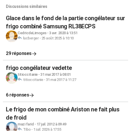
Discussions similaires
Glace dans le fond de la partie congélateur sur
frigo combiné Samsung RL38ECPS
CedricdeLimoges
-
3 avr. 2020 à 13:51
lucberger
-
25 août 2025 à 10:10
29 réponses
frigo congélateur vedette
titioccitanie
-
31 mai 2017 à 08:01
titioccitanie
-
31 mai 2017 à 11:27
6 réponses
Le frigo de mon combiné Ariston ne fait plus
de froid
mazi farid
-
17 juil. 2012 à 09:49
Tibo
-
1 juil. 2026 à 17:55