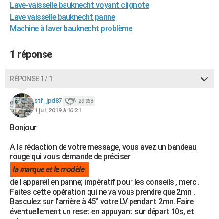
Lave-vaisselle bauknecht voyant clignote
City break
Voyage de noces
Climat
Destinations
Voyage nature
Forum
+
PHOTO
Lave vaisselle bauknecht panne
Machine à laver bauknecht problème
GUIDES D'ACHAT
BONS PLANS
1 réponse
CARTE DE VOEUX
RÉPONSE 1 / 1
Carte Bonne année
Carte Pâques
Carte de Noël
Carte Saint-Valentin
Carte d'anniversaire
DICTIONNAIRE
stf_jpd87
29 968
Biographies
Expressions
Dictionnaire
Citations
Proverbes
1 juil. 2019 à 16:21
PROGRAMME TV
Bonjour
COPAINS D'AVANT
A la rédaction de votre message, vous avez un bandeau
Se connecter
Collèges
Universités
Service militaire
S'inscrire
Lycées
Primaires
Entreprises
Avis de recherche
AVIS DE DÉCÈS
rouge qui vous demande de préciser
la marque et le modèle
FORUM
de l'appareil en panne; impératif pour les conseils , merci.
Lifestyle
Sport
Television
Cinema
Bricolage
Culture
Auto
Voyage
Faites cette opération qui ne va vous prendre que 2mn .
Basculez sur l'arrière à 45° votre LV pendant 2mn. Faire
éventuellement un reset en appuyant sur départ 10s, et