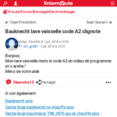
ACTUALITÉS
Forum
Forum Bricolage
Connexion
Electroménager
S'inscrire
Rechercher
Société
Education
Villes
Politique
Faits Divers
Monde
+
SPORT
Sujet Précédent
Sujet Suivant
Football
Cyclisme
Forum
Coupe du monde 2026
Tennis
Rugby
CULTURE
Bauknecht lave vaisselle code A2 clignote
TNT
Cinéma
Musique
Programme TV
Streaming
Sorties cinéma
+
FINANCE
Malya
-
Modifié le 1 juil. 2019 à 10:03
stf_jpd87
-
1 juil. 2019 à 16:21
Impôts
Immobilier
Banque
Crédit
Retraite
Epargne
Risques naturels par ville
Assurance
AUTO
Bonjour,
Réserver un essai
Berlines
Forum auto
Essais
Citadines
SUV
+
HIGH-TECH
Mon lave vaisselle mets le code A2 en milieu de programme
et s arrête !
Meilleur smartphone
Ordinateurs
Guide high-tech
Mobiles
Internet
Jeux vidéo
+
BRICOLAGE
Merci de votre aide
Aménagement intérieur
Cuisine
Jardinage
+
Forum
Extérieur
Salle de bains
Rangement
WEEK-END
Répondre (1)
Partager
Escapades
Expositions
Week-end nature
Guides de France
Patrimoine
Musées
+
LIFESTYLE
A voir également:
Bauknecht avis
Bien-être
Mode
+
Art de vivre
Loisirs
Modes de vie
SANTE
Seche linge bauknecht ne chauffe plus
Guide de la santé
Médicaments
+
Alimentation
Maladies
Sommeil
VOYAGE
Seche linge bauchneck TRK 3870 qui ne chauffe plus
✓