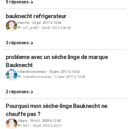
5 réponses
bauknecht refrigerateur
miertte
-
23 juil. 2017 à 10:06
stf_jpd87
-
24 juil. 2017 à 06:40
3 réponses
probleme avec un séche linge de marque
Bauknecht
rolanderonceveau
-
10 janv. 2017 à 14:42
rolanderonceveau
-
11 janv. 2017 à 14:48
2 réponses
Pourquoi mon sèche-linge Bauknecht ne
chauffe pas ?
clippy
-
18 oct. 2009 à 12:42
RAT
-
18 juil. 2015 à 23:01