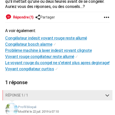
qu'il mettait qu'une ou deux heures avant de se congeler.
City break
Voyage de noces
Climat
Destinations
Voyage nature
Forum
+
Auriez vous des réponses, ou des conseils...?
PHOTO
GUIDES D'ACHAT
Répondre (1)
Partager
BONS PLANS
A voir également:
CARTE DE VOEUX
Congélateur indesit voyant rouge reste allumé
Congélateur bosch alarme
✓
Carte Bonne année
Carte Pâques
Carte de Noël
Carte Saint-Valentin
Carte d'anniversaire
DICTIONNAIRE
Problème machine à laver indesit voyant clignote
Voyant rouge congélateur reste allumé
✓
Biographies
Expressions
Dictionnaire
Citations
Proverbes
PROGRAMME TV
Le voyant rouge du congel ne s'eteint plus apres degivrage!
COPAINS D'AVANT
Voyant congélateur curtiss
✓
Se connecter
Collèges
Universités
Service militaire
S'inscrire
Lycées
Primaires
Entreprises
Avis de recherche
AVIS DE DÉCÈS
1 réponse
FORUM
RÉPONSE 1 / 1
Lifestyle
Sport
Television
Cinema
Bricolage
Culture
Auto
Voyage
Profil bloqué
Modifié le 22 juil. 2019 à 07:10