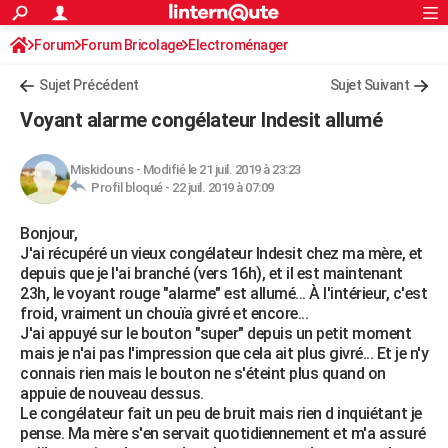
ACTUALITÉS
Forum
Forum Bricolage
Connexion
Electroménager
S'inscrire
Rechercher
Société
Education
Villes
Politique
Faits Divers
Monde
+
SPORT
Sujet Précédent
Sujet Suivant
Football
Cyclisme
Forum
Coupe du monde 2026
Tennis
Rugby
CULTURE
Voyant alarme congélateur Indesit allumé
TNT
Cinéma
Musique
Programme TV
Streaming
Sorties cinéma
+
FINANCE
Miskidouns
-
Modifié le 21 juil. 2019 à 23:23
Impôts
Immobilier
Banque
Crédit
Retraite
Epargne
Risques naturels par ville
Assurance
AUTO
Profil bloqué -
22 juil. 2019 à 07:09
Réserver un essai
Berlines
Forum auto
Essais
Citadines
SUV
+
HIGH-TECH
Bonjour,
J'ai récupéré un vieux congélateur Indesit chez ma mère, et
Meilleur smartphone
Ordinateurs
Guide high-tech
Mobiles
Internet
Jeux vidéo
+
BRICOLAGE
depuis que je l'ai branché (vers 16h), et il est maintenant
23h, le voyant rouge "alarme" est allumé... À l'intérieur, c'est
Aménagement intérieur
Cuisine
Jardinage
+
Forum
Extérieur
Salle de bains
Rangement
WEEK-END
froid, vraiment un chouïa givré et encore...
J'ai appuyé sur le bouton "super" depuis un petit moment
Escapades
Expositions
Week-end nature
Guides de France
Patrimoine
Musées
+
LIFESTYLE
mais je n'ai pas l'impression que cela ait plus givré... Et je n'y
connais rien mais le bouton ne s'éteint plus quand on
Bien-être
Mode
+
Art de vivre
Loisirs
Modes de vie
SANTE
appuie de nouveau dessus.
Le congélateur fait un peu de bruit mais rien d inquiétant je
Guide de la santé
Médicaments
+
Alimentation
Maladies
Sommeil
VOYAGE
pense. Ma mère s'en servait quotidiennement et m'a assuré