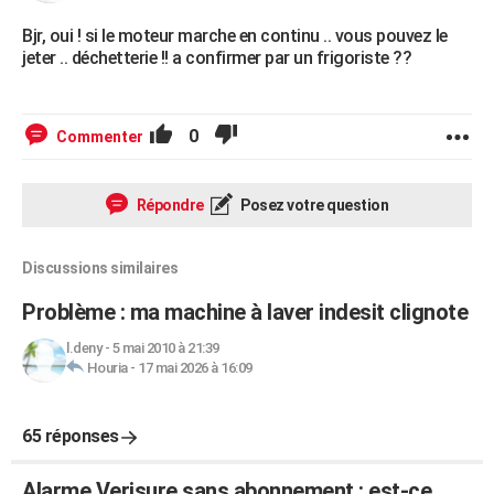
Bjr, oui ! si le moteur marche en continu .. vous pouvez le
jeter .. déchetterie !! a confirmer par un frigoriste ??
0
Commenter
Répondre
Posez votre question
Discussions similaires
Problème : ma machine à laver indesit clignote
l.deny
-
5 mai 2010 à 21:39
Houria
-
17 mai 2026 à 16:09
65 réponses
Alarme Verisure sans abonnement : est-ce