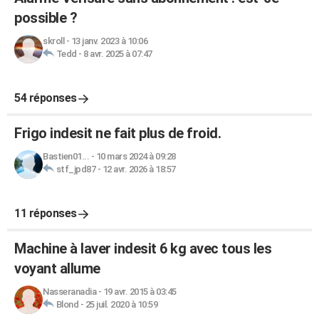
possible ?
skroll
-
13 janv. 2023 à 10:06
Tedd
-
8 avr. 2025 à 07:47
54 réponses
Frigo indesit ne fait plus de froid.
Bastien01...
-
10 mars 2024 à 09:28
stf_jpd87
-
12 avr. 2026 à 18:57
11 réponses
Machine à laver indesit 6 kg avec tous les
voyant allume
Nasseranadia
-
19 avr. 2015 à 03:45
Blond
-
25 juil. 2020 à 10:59