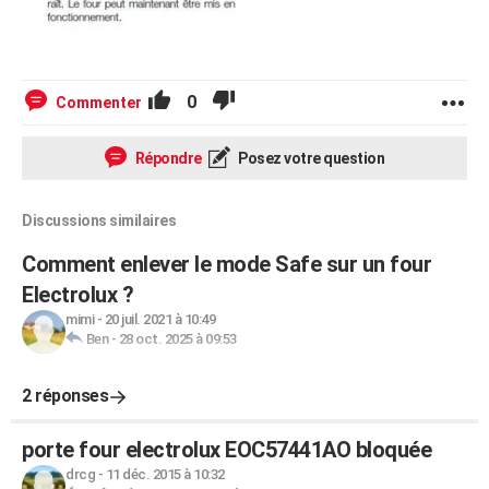
0
Commenter
Répondre
Posez votre question
Discussions similaires
Comment enlever le mode Safe sur un four
Electrolux ?
mimi
-
20 juil. 2021 à 10:49
Ben
-
28 oct. 2025 à 09:53
2 réponses
porte four electrolux EOC57441AO bloquée
drcg
-
11 déc. 2015 à 10:32