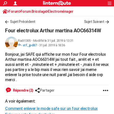
ACTUALITÉS
Forum
Forum Bricolage
Connexion
Electroménager
S'inscrire
Rechercher
Société
Education
Villes
Politique
Faits Divers
Monde
+
SPORT
Sujet Précédent
Sujet Suivant
Football
Cyclisme
Forum
Coupe du monde 2026
Tennis
Rugby
CULTURE
Four electrolux Arthur martina AOC66314W
TNT
Cinéma
Musique
Programme TV
Streaming
Sorties cinéma
+
FINANCE
Radi1305
-
Modifié le 31 juil. 2019 à 13:31
stf_jpd87
-
31 juil. 2019 à 18:36
Impôts
Immobilier
Banque
Crédit
Retraite
Epargne
Risques naturels par ville
Assurance
AUTO
Bonjour, jai SAFE qui affiche sur mon four Four electrolux
Réserver un essai
Berlines
Forum auto
Essais
Citadines
SUV
+
HIGH-TECH
Arthur martina AOC66314W jai tout fait , arrêt et + et
aussi arrêt et - ,minuterie et + ,minuterie et - ,mais il ne veux
Meilleur smartphone
Ordinateurs
Guide high-tech
Mobiles
Internet
Jeux vidéo
+
BRICOLAGE
pas partire y a le bip mais il veux rien savoir jai meme
enlever la prise toute une nuit pareil ,jai besoin d aide svp
Aménagement intérieur
Cuisine
Jardinage
+
Forum
Extérieur
Salle de bains
Rangement
WEEK-END
merci .
Escapades
Expositions
Week-end nature
Guides de France
Patrimoine
Musées
+
LIFESTYLE
Répondre (2)
Partager
Bien-être
Mode
+
Art de vivre
Loisirs
Modes de vie
SANTE
A voir également:
Comment enlever le mode safe sur un four electrolux
Guide de la santé
Médicaments
+
Alimentation
Maladies
Sommeil
VOYAGE