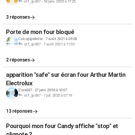
stf_jpd87
-
18 janv. 2020 à 17:25
3 réponses
Porte de mon four bloqué
Cocopipelette
-
7 août 2021 à 09:08
stf_jpd87
-
7 août 2021 à 11:03
2 réponses
apparition "safe" sur écran four Arthur Martin
Electrolux
Zoreil47
-
27 janv. 2018 à 10:07
stf_jpd87
-
7 juil. 2020 à 07:19
13 réponses
Pourquoi mon four Candy affiche "stop" et
clignote ?