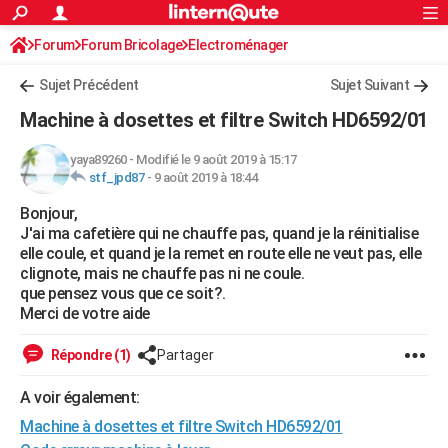
ACTUALITÉS
Forum
Forum Bricolage
Connexion
Electroménager
S'inscrire
Rechercher
Société
Education
Villes
Politique
Faits Divers
Monde
+
SPORT
Sujet Précédent
Sujet Suivant
Football
Cyclisme
Forum
Coupe du monde 2026
Tennis
Rugby
CULTURE
Machine à dosettes et filtre Switch HD6592/01
TNT
Cinéma
Musique
Programme TV
Streaming
Sorties cinéma
+
FINANCE
yaya89260
-
Modifié le 9 août 2019 à 15:17
stf_jpd87
-
9 août 2019 à 18:44
Impôts
Immobilier
Banque
Crédit
Retraite
Epargne
Risques naturels par ville
Assurance
AUTO
Bonjour,
Réserver un essai
Berlines
Forum auto
Essais
Citadines
SUV
+
HIGH-TECH
J'ai ma cafetière qui ne chauffe pas, quand je la réinitialise
elle coule, et quand je la remet en route elle ne veut pas, elle
Meilleur smartphone
Ordinateurs
Guide high-tech
Mobiles
Internet
Jeux vidéo
+
BRICOLAGE
clignote, mais ne chauffe pas ni ne coule.
que pensez vous que ce soit?.
Aménagement intérieur
Cuisine
Jardinage
+
Forum
Extérieur
Salle de bains
Rangement
WEEK-END
Merci de votre aide
Escapades
Expositions
Week-end nature
Guides de France
Patrimoine
Musées
+
LIFESTYLE
Répondre (1)
Partager
Bien-être
Mode
+
Art de vivre
Loisirs
Modes de vie
SANTE
A voir également:
Machine à dosettes et filtre Switch HD6592/01
Guide de la santé
Médicaments
+
Alimentation
Maladies
Sommeil
VOYAGE