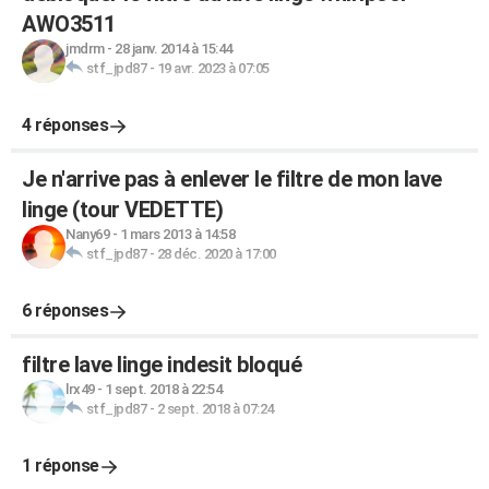
AWO3511
jmdrm
-
28 janv. 2014 à 15:44
stf_jpd87
-
19 avr. 2023 à 07:05
4 réponses
Je n'arrive pas à enlever le filtre de mon lave
linge (tour VEDETTE)
Nany69
-
1 mars 2013 à 14:58
stf_jpd87
-
28 déc. 2020 à 17:00
6 réponses
filtre lave linge indesit bloqué
lrx49
-
1 sept. 2018 à 22:54
stf_jpd87
-
2 sept. 2018 à 07:24
1 réponse