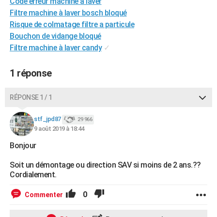
Code erreur machine à laver
City break
Voyage de noces
Climat
Destinations
Voyage nature
Forum
+
PHOTO
Filtre machine à laver bosch bloqué
Risque de colmatage filtre a particule
GUIDES D'ACHAT
Bouchon de vidange bloqué
Filtre machine à laver candy
✓
BONS PLANS
CARTE DE VOEUX
1 réponse
Carte Bonne année
Carte Pâques
Carte de Noël
Carte Saint-Valentin
Carte d'anniversaire
DICTIONNAIRE
RÉPONSE 1 / 1
Biographies
Expressions
Dictionnaire
Citations
Proverbes
PROGRAMME TV
stf_jpd87
29 966
9 août 2019 à 18:44
COPAINS D'AVANT
Bonjour
Se connecter
Collèges
Universités
Service militaire
S'inscrire
Lycées
Primaires
Entreprises
Avis de recherche
AVIS DE DÉCÈS
Soit un démontage ou direction SAV si moins de 2 ans.??
FORUM
Cordialement.
Lifestyle
Sport
Television
Cinema
Bricolage
Culture
Auto
Voyage
0
Commenter