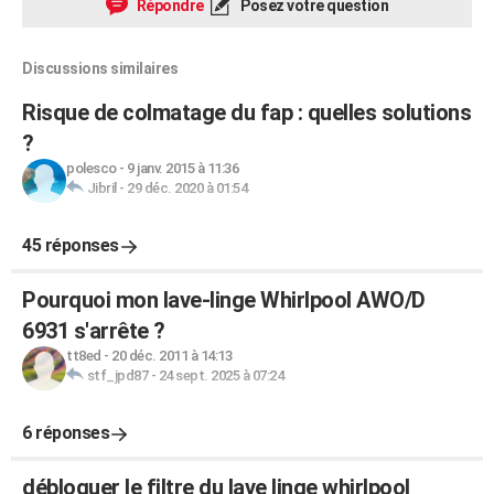
Répondre
Posez votre question
Discussions similaires
Risque de colmatage du fap : quelles solutions
?
polesco
-
9 janv. 2015 à 11:36
Jibril
-
29 déc. 2020 à 01:54
45 réponses
Pourquoi mon lave-linge Whirlpool AWO/D
6931 s'arrête ?
tt8ed
-
20 déc. 2011 à 14:13
stf_jpd87
-
24 sept. 2025 à 07:24
6 réponses
débloquer le filtre du lave linge whirlpool