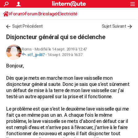
ACTUALITÉS
Forum
Forum Bricolage
Connexion
Electricité
S'inscrire
Rechercher
Société
Education
Villes
Politique
Faits Divers
Monde
+
SPORT
Sujet Précédent
Sujet Suivant
Football
Cyclisme
Forum
Coupe du monde 2026
Tennis
Rugby
CULTURE
Disjoncteur général qui se déclenche
TNT
Cinéma
Musique
Programme TV
Streaming
Sorties cinéma
+
FINANCE
Roms
-
Modifié le 14 sept. 2019 à 12:47
stf_jpd87
-
14 sept. 2019 à 16:37
Impôts
Immobilier
Banque
Crédit
Retraite
Epargne
Risques naturels par ville
Assurance
AUTO
Bonjour,
Réserver un essai
Berlines
Forum auto
Essais
Citadines
SUV
+
HIGH-TECH
Dès que je mets en marche mon lave vaisselle mon
Meilleur smartphone
Ordinateurs
Guide high-tech
Mobiles
Internet
Jeux vidéo
+
BRICOLAGE
disjoncteur général saute. Donc je sais que s’est sûrement
un défaut de mise à la terre de mon lave vaisselle car j’ai
Aménagement intérieur
Cuisine
Jardinage
+
Forum
Extérieur
Salle de bains
Rangement
WEEK-END
testé un autre appareil sur la prise et il fonctionne.
Escapades
Expositions
Week-end nature
Guides de France
Patrimoine
Musées
+
LIFESTYLE
Le problème est que s’est le deuxième lave vaisselle qui me
fait ça en même pas un an. A chaque fois le même
Bien-être
Mode
+
Art de vivre
Loisirs
Modes de vie
SANTE
problème, le lave vaisselle se mets d’abord en défaut car il
est rempli d’eau et n’arrive pas à l’évacuer, j’arrive à le faire
Guide de la santé
Médicaments
+
Alimentation
Maladies
Sommeil
VOYAGE
fonctionner de nouveau et après il fait disjoncter tout