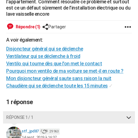
l’appartement. Comment résoudre ce problème et surtout
City break
Voyage de noces
Climat
Destinations
Voyage nature
Forum
+
est ce un défaut sûrement de l’installation électrique ou du
PHOTO
lave vaisselle encore
GUIDES D'ACHAT
Répondre (1)
Partager
BONS PLANS
A voir également:
CARTE DE VOEUX
Disjoncteur général qui se déclenche
Carte Bonne année
Carte Pâques
Carte de Noël
Carte Saint-Valentin
Carte d'anniversaire
Ventilateur qui se déclenche à froid
DICTIONNAIRE
Ventilo qui tourne dès que l'on met le contact
Biographies
Expressions
Dictionnaire
Citations
Proverbes
PROGRAMME TV
Pourquoi mon ventilo de ma voiture se met-il en route ?
Mon disjoncteur général saute sans raison la nuit
COPAINS D'AVANT
Chaudière qui se déclenche toute les 15 minutes
✓
Se connecter
Collèges
Universités
Service militaire
S'inscrire
Lycées
Primaires
Entreprises
Avis de recherche
AVIS DE DÉCÈS
1 réponse
FORUM
RÉPONSE 1 / 1
Lifestyle
Sport
Television
Cinema
Bricolage
Culture
Auto
Voyage
stf_jpd87
29 963
14 sept. 2019 à 16:37