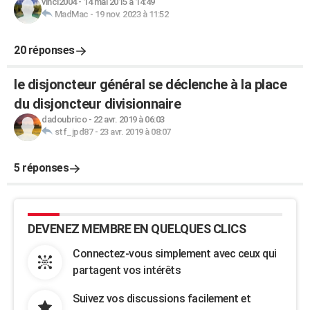
vinci2004
-
14 mai 2015 à 14:49
MadMac
-
19 nov. 2023 à 11:52
20 réponses
le disjoncteur général se déclenche à la place
du disjoncteur divisionnaire
dadoubrico
-
22 avr. 2019 à 06:03
stf_jpd87
-
23 avr. 2019 à 08:07
5 réponses
DEVENEZ MEMBRE EN QUELQUES CLICS
Connectez-vous simplement avec ceux qui
partagent vos intérêts
Suivez vos discussions facilement et