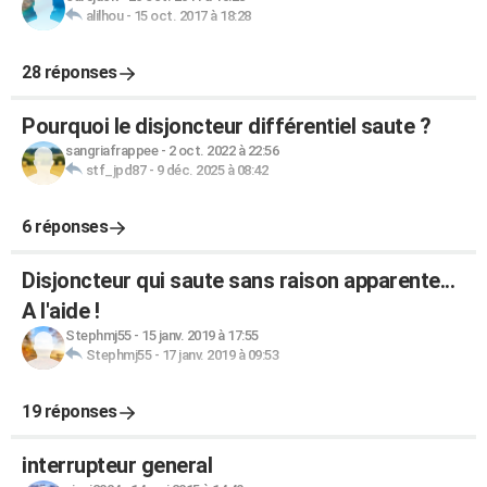
alilhou
-
15 oct. 2017 à 18:28
28 réponses
Pourquoi le disjoncteur différentiel saute ?
sangriafrappee
-
2 oct. 2022 à 22:56
stf_jpd87
-
9 déc. 2025 à 08:42
6 réponses
Disjoncteur qui saute sans raison apparente...
A l'aide !
Stephmj55
-
15 janv. 2019 à 17:55
Stephmj55
-
17 janv. 2019 à 09:53
19 réponses
interrupteur general